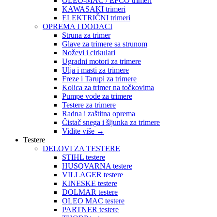
OLEO-MAC / EFCO trimeri
KAWASAKI trimeri
ELEKTRIČNI trimeri
OPREMA I DODACI
Struna za trimer
Glave za trimere sa strunom
Noževi i cirkulari
Ugradni motori za trimere
Ulja i masti za trimere
Freze i Tarupi za trimere
Kolica za trimer na točkovima
Pumpe vode za trimere
Testere za trimere
Radna i zaštitna oprema
Čistač snega i šljunka za trimere
Vidite više
→
Testere
DELOVI ZA TESTERE
STIHL testere
HUSQVARNA testere
VILLAGER testere
KINESKE testere
DOLMAR testere
OLEO MAC testere
PARTNER testere