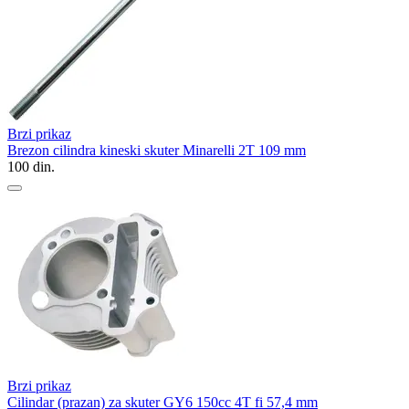
Brzi prikaz
Brezon cilindra kineski skuter Minarelli 2T 109 mm
100
din.
Brzi prikaz
Cilindar (prazan) za skuter GY6 150cc 4T fi 57,4 mm