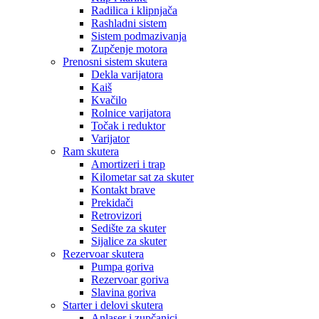
Radilica i klipnjača
Rashladni sistem
Sistem podmazivanja
Zupčenje motora
Prenosni sistem skutera
Dekla varijatora
Kaiš
Kvačilo
Rolnice varijatora
Točak i reduktor
Varijator
Ram skutera
Amortizeri i trap
Kilometar sat za skuter
Kontakt brave
Prekidači
Retrovizori
Sedište za skuter
Sijalice za skuter
Rezervoar skutera
Pumpa goriva
Rezervoar goriva
Slavina goriva
Starter i delovi skutera
Anlaser i zupčanici