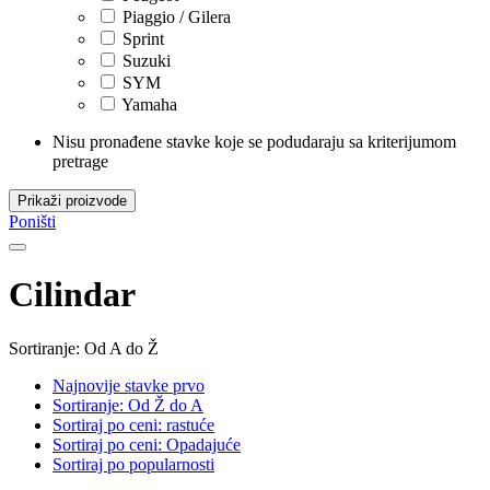
Piaggio / Gilera
Sprint
Suzuki
SYM
Yamaha
Nisu pronađene stavke koje se podudaraju sa kriterijumom
pretrage
Prikaži proizvode
Poništi
Cilindar
Sortiranje: Od A do Ž
Najnovije stavke prvo
Sortiranje: Od Ž do A
Sortiraj po ceni: rastuće
Sortiraj po ceni: Opadajuće
Sortiraj po popularnosti