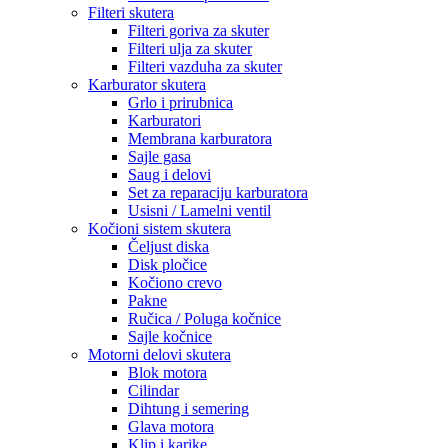
Filteri skutera
Filteri goriva za skuter
Filteri ulja za skuter
Filteri vazduha za skuter
Karburator skutera
Grlo i prirubnica
Karburatori
Membrana karburatora
Sajle gasa
Saug i delovi
Set za reparaciju karburatora
Usisni / Lamelni ventil
Kočioni sistem skutera
Čeljust diska
Disk pločice
Kočiono crevo
Pakne
Ručica / Poluga kočnice
Sajle kočnice
Motorni delovi skutera
Blok motora
Cilindar
Dihtung i semering
Glava motora
Klip i karike