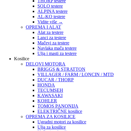
THORP testere
SOLO testere
ALPINA testere
AL-KO testere
Vidite više
→
OPREMA I ALAT
Alat za testere
Lanci za testere
Mačevi za testere
Navlaka mača testere
Ulja i masti za testere
Kosilice
DELOVI MOTORA
BRIGGS & STRATTON
VILLAGER / FARM / LONCIN / MTD
DUCAR / THORP
HONDA
TECUMSEH
KAWASAKI
KOHLER
TOMOS PANONIJA
ELEKTRIČNE kosilice
OPREMA ZA KOSILICE
Ugradni motori za kosilice
Ulja za kosilice