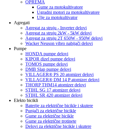
OPREMA
Gume za motokultivatore
Ugradni motori za motokultivatore
Ulje za motokultivator
Agregati
Agregat za struju - Inverter delovi
Agregat za struju 2kW - 5kW delovi
Agregat za struju 2T 650W - 950W delovi
Wacker Neuson vibro nabijači delovi
Pumpe
HONDA pumpe delovi
KIPOR dizel pumpe delovi
TOMOS pumpe delovi
DMB Slap pumpe delovi
VILLAGER® PS 20 atomizer delovi
VILLAGER® DM 14 P atomizer delovi
THORP THM14 atomizer delovi
STIHL SG 17 atomizer delovi
STIHL SR 420 atomizer delovi
Elekto bicikli
Baterije za električne bicikle i skutere
Punjači za električne bicikle
Gume za električne bicikle
Gume za električne trotinete
Delovi za električne bicikle i skutere