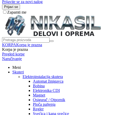
Prijavite se za novi nalog
Prijavi se
Zapamti me
KORPA
Korpa je prazna
Korpa je prazna
Pregled korpe
Naručivanje
Meni
Skuteri
Elektroinstalacija skutera
Automat žmigavca
Bobina
Elektronika CDI
Magnet
Osigurač / Otpornik
Ploča paljenja
Regler
Svećica i kapa svećice