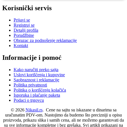
Korisnički servis
Prijavi se
Registruj se
Detalji profila
Porudžbine
Obrazac za podnošenje reklamacije
Kontakt
Informacije i pomoć
Kako naručiti preko sajta
Uslovi korišćenja i kupovine
Saobraznost i reklamacije
Politika privatnosti
Politika o korišćenju kolačića
Isporuka i plaćanje paketa
Podaci o trgovcu
© 2026
Nikasil.rs
. Cene na sajtu su iskazane u dinarima sa
uračunatim PDV-om. Nastojimo da budemo što precizniji u opisu
proizvoda, prikazu slika i samih cena, ali ne možemo garantovati da
su sve informacije kompletne i bez grešaka. Svi artikli prikazani na