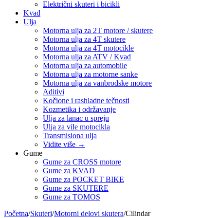
Električni skuteri i bicikli
Kvad
Ulja
Motorna ulja za 2T motore / skutere
Motorna ulja za 4T skutere
Motorna ulja za 4T motocikle
Motorna ulja za ATV / Kvad
Motorna ulja za automobile
Motorna ulja za motorne sanke
Motorna ulja za vanbrodske motore
Aditivi
Kočione i rashladne tečnosti
Kozmetika i održavanje
Ulja za lanac u spreju
Ulja za vile motocikla
Transmisiona ulja
Vidite više
→
Gume
Gume za CROSS motore
Gume za KVAD
Gume za POCKET BIKE
Gume za SKUTERE
Gume za TOMOS
Početna
/
Skuteri
/
Motorni delovi skutera
/
Cilindar