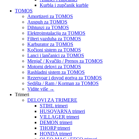
Kurbla i zupčanik kurble
TOMOS
Amortizeri za TOMOS
Auspuh za TOMOS
Dihtunzi za TOMOS
Elektroinstalacija za TOMOS
Filteri vazduha za TOMOS
Karburator za TOMOS
Kočioni sistem za TOMOS
Lanci i lančanici za TOMOS
Menjač / Kvačilo / Prenos za TOMOS
Motorni delovi za TOMOS
Rashladni sistem za TOMOS
Rezervoar i dovod goriva za TOMOS
Sedišta / Ram / Korman za TOMOS
Vidite više
→
Trimeri
DELOVI ZA TRIMERE
STIHL trimeri
HUSQVARNA trimeri
VILLAGER trimeri
DEMON trimeri
THORP trimeri
HONDA trimeri