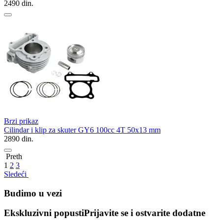
2490
din.
Brzi prikaz
Cilindar i klip za skuter GY6 100cc 4T 50x13 mm
2890
din.
Preth
1
2
3
Sledeći
Budimo u vezi
Ekskluzivni popusti
Prijavite se i ostvarite dodatne