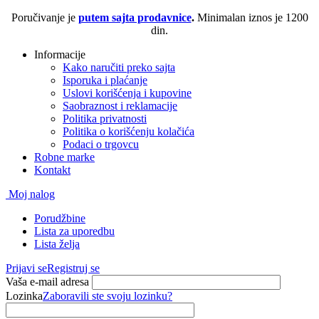
Poručivanje je
putem sajta prodavnice
.
Minimalan iznos je 1200
din.
Informacije
Kako naručiti preko sajta
Isporuka i plaćanje
Uslovi korišćenja i kupovine
Saobraznost i reklamacije
Politika privatnosti
Politika o korišćenju kolačića
Podaci o trgovcu
Robne marke
Kontakt
Moj nalog
Porudžbine
Lista za uporedbu
Lista želja
Prijavi se
Registruj se
Vaša e-mail adresa
Lozinka
Zaboravili ste svoju lozinku?