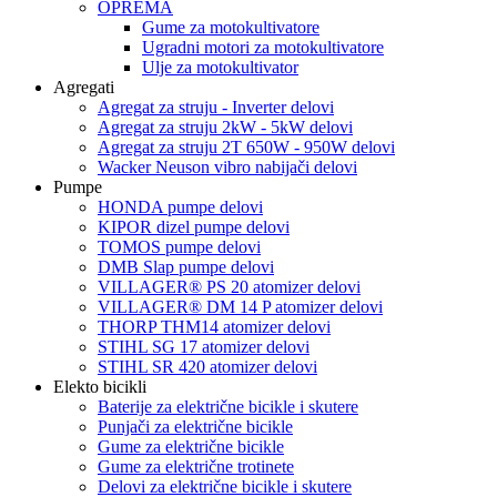
OPREMA
Gume za motokultivatore
Ugradni motori za motokultivatore
Ulje za motokultivator
Agregati
Agregat za struju - Inverter delovi
Agregat za struju 2kW - 5kW delovi
Agregat za struju 2T 650W - 950W delovi
Wacker Neuson vibro nabijači delovi
Pumpe
HONDA pumpe delovi
KIPOR dizel pumpe delovi
TOMOS pumpe delovi
DMB Slap pumpe delovi
VILLAGER® PS 20 atomizer delovi
VILLAGER® DM 14 P atomizer delovi
THORP THM14 atomizer delovi
STIHL SG 17 atomizer delovi
STIHL SR 420 atomizer delovi
Elekto bicikli
Baterije za električne bicikle i skutere
Punjači za električne bicikle
Gume za električne bicikle
Gume za električne trotinete
Delovi za električne bicikle i skutere