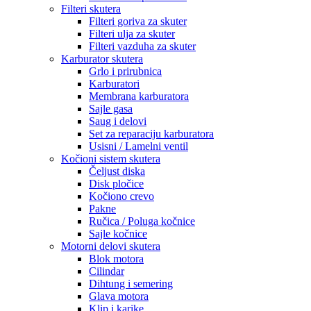
Filteri skutera
Filteri goriva za skuter
Filteri ulja za skuter
Filteri vazduha za skuter
Karburator skutera
Grlo i prirubnica
Karburatori
Membrana karburatora
Sajle gasa
Saug i delovi
Set za reparaciju karburatora
Usisni / Lamelni ventil
Kočioni sistem skutera
Čeljust diska
Disk pločice
Kočiono crevo
Pakne
Ručica / Poluga kočnice
Sajle kočnice
Motorni delovi skutera
Blok motora
Cilindar
Dihtung i semering
Glava motora
Klip i karike