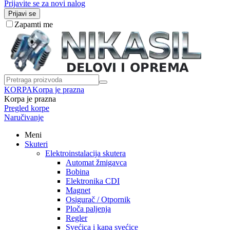
Prijavite se za novi nalog
Prijavi se
Zapamti me
KORPA
Korpa je prazna
Korpa je prazna
Pregled korpe
Naručivanje
Meni
Skuteri
Elektroinstalacija skutera
Automat žmigavca
Bobina
Elektronika CDI
Magnet
Osigurač / Otpornik
Ploča paljenja
Regler
Svećica i kapa svećice