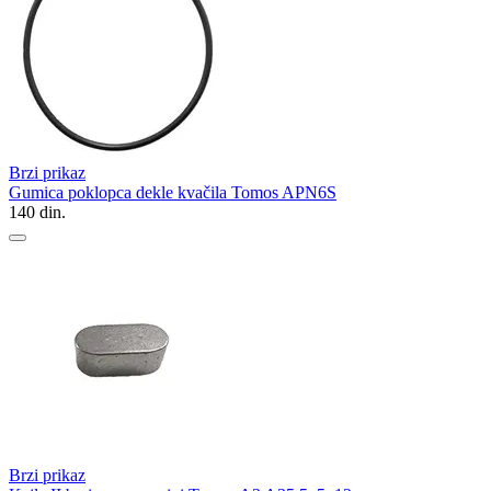
Brzi prikaz
Gumica poklopca dekle kvačila Tomos APN6S
140
din.
Brzi prikaz