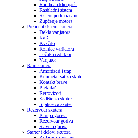
Radilica i klipnjača
Rashladni sistem
Sistem podmazivanja
Zupčenje motora
Prenosni sistem skutera
Dekla varijatora
Kaiš
Kvačilo
Rolnice varijatora
Točak i reduktor
Varijator
Ram skutera
Amortizeri i trap
Kilometar sat za skuter
Kontakt brave
Prekidači
Retrovizori
Sedište za skuter
Sijalice za skuter
Rezervoar skutera
Pumpa goriva
Rezervoar goriva
Slavina goriva
Starter i delovi skutera
Anlaser i zupčanici