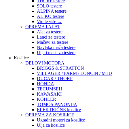
THORP testere
SOLO testere
ALPINA testere
AL-KO testere
Vidite više
→
OPREMA I ALAT
Alat za testere
Lanci za testere
Mačevi za testere
Navlaka mača testere
Ulja i masti za testere
Kosilice
DELOVI MOTORA
BRIGGS & STRATTON
VILLAGER / FARM / LONCIN / MTD
DUCAR / THORP
HONDA
TECUMSEH
KAWASAKI
KOHLER
TOMOS PANONIJA
ELEKTRIČNE kosilice
OPREMA ZA KOSILICE
Ugradni motori za kosilice
Ulja za kosilice