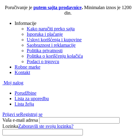
Poručivanje je
putem sajta prodavnice
.
Minimalan iznos je 1200
din.
Informacije
Kako naručiti preko sajta
Isporuka i plaćanje
Uslovi korišćenja i kupovine
Saobraznost i reklamacije
Politika privatnosti
Politika o korišćenju kolačića
Podaci o trgovcu
Robne marke
Kontakt
Moj nalog
Porudžbine
Lista za uporedbu
Lista želja
Prijavi se
Registruj se
Vaša e-mail adresa
Lozinka
Zaboravili ste svoju lozinku?