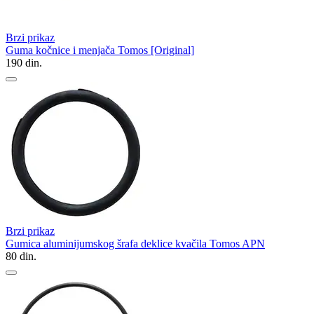
Brzi prikaz
Guma kočnice i menjača Tomos [Original]
190
din.
Brzi prikaz
Gumica aluminijumskog šrafa deklice kvačila Tomos APN
80
din.