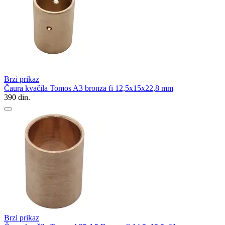
Brzi prikaz
Čaura kvačila Tomos A3 bronza fi 12,5x15x22,8 mm
390
din.
Brzi prikaz