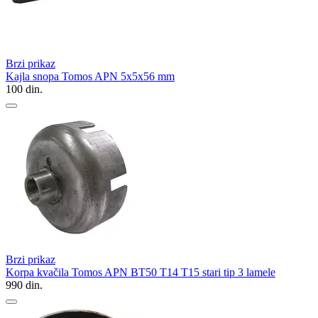
Brzi prikaz
Kajla snopa Tomos APN 5x5x56 mm
100
din.
Brzi prikaz
Korpa kvačila Tomos APN BT50 T14 T15 stari tip 3 lamele
990
din.