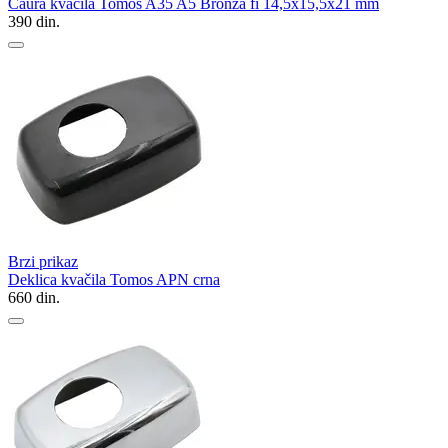
Čaura kvačila Tomos A35 A5 Bronza fi 14,5x15,5x21 mm
390
din.
Brzi prikaz
Deklica kvačila Tomos APN crna
660
din.