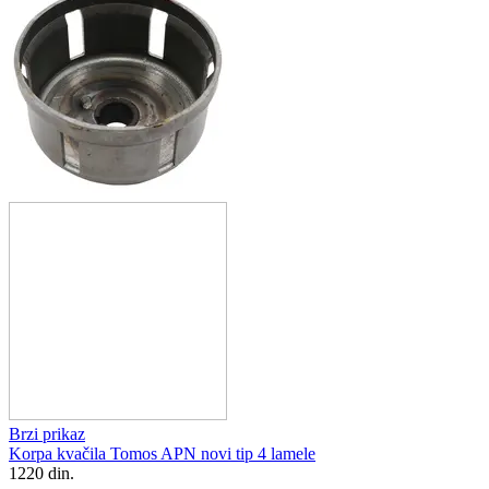
Brzi prikaz
Korpa kvačila Tomos APN novi tip 4 lamele
1220
din.