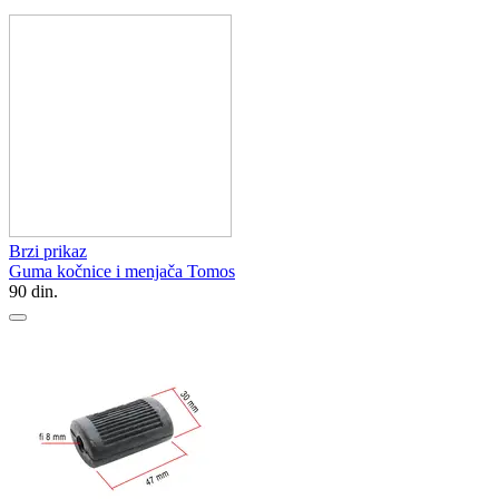
Brzi prikaz
Guma kočnice i menjača Tomos
90
din.