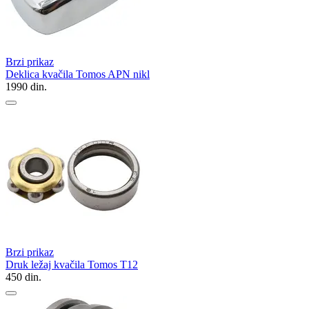
Brzi prikaz
Deklica kvačila Tomos APN nikl
1990
din.
Brzi prikaz
Druk ležaj kvačila Tomos T12
450
din.