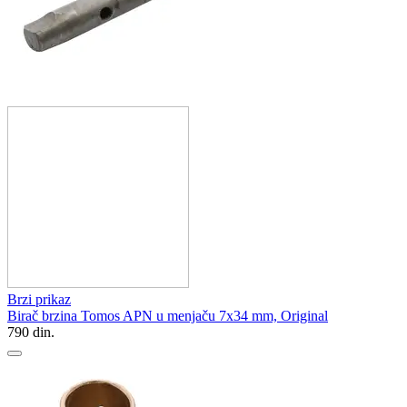
Brzi prikaz
Birač brzina Tomos APN u menjaču 7x34 mm, Original
790
din.