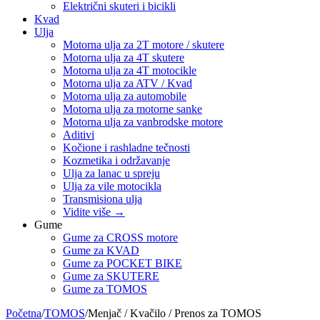
Električni skuteri i bicikli
Kvad
Ulja
Motorna ulja za 2T motore / skutere
Motorna ulja za 4T skutere
Motorna ulja za 4T motocikle
Motorna ulja za ATV / Kvad
Motorna ulja za automobile
Motorna ulja za motorne sanke
Motorna ulja za vanbrodske motore
Aditivi
Kočione i rashladne tečnosti
Kozmetika i održavanje
Ulja za lanac u spreju
Ulja za vile motocikla
Transmisiona ulja
Vidite više
→
Gume
Gume za CROSS motore
Gume za KVAD
Gume za POCKET BIKE
Gume za SKUTERE
Gume za TOMOS
Početna
/
TOMOS
/
Menjač / Kvačilo / Prenos za TOMOS