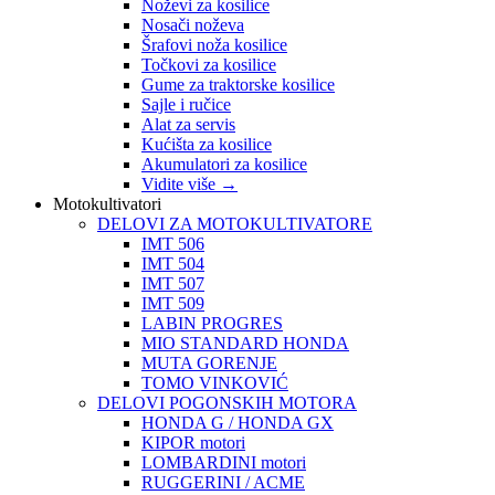
Noževi za kosilice
Nosači noževa
Šrafovi noža kosilice
Točkovi za kosilice
Gume za traktorske kosilice
Sajle i ručice
Alat za servis
Kućišta za kosilice
Akumulatori za kosilice
Vidite više
→
Motokultivatori
DELOVI ZA MOTOKULTIVATORE
IMT 506
IMT 504
IMT 507
IMT 509
LABIN PROGRES
MIO STANDARD HONDA
MUTA GORENJE
TOMO VINKOVIĆ
DELOVI POGONSKIH MOTORA
HONDA G / HONDA GX
KIPOR motori
LOMBARDINI motori
RUGGERINI / ACME