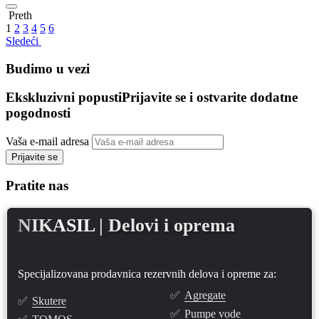
Preth
1
2
3
4
5
6
Sledeći
Budimo u vezi
Ekskluzivni popusti
Prijavite se i ostvarite dodatne
pogodnosti
Vaša e-mail adresa
Prijavite se
Pratite nas
NIKASIL
| Delovi i oprema
Specijalizovana prodavnica rezervnih delova i opreme za:
✅
Agregate
✅
Skutere
✅
Pumpe vode