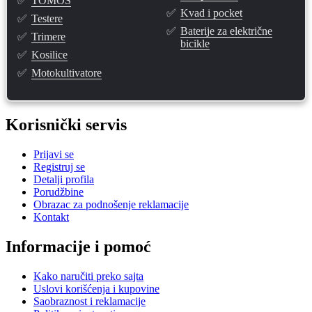
✅
TOMOS
✅
Kvad i pocket
✅
Testere
✅
Baterije za električne
✅
Trimere
bicikle
✅
Kosilice
✅
Motokultivatore
Korisnički servis
Prijavi se
Registruj se
Detalji profila
Porudžbine
Obrazac za podnošenje reklamacije
Kontakt
Informacije i pomoć
Kako naručiti preko sajta
Uslovi korišćenja i kupovine
Saobraznost i reklamacije