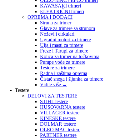
OLEO-MAC / EFCO trimeri
KAWASAKI trimeri
ELEKTRIČNI trimeri
OPREMA I DODACI
Struna za trimer
Glave za trimere sa strunom
Noževi i cirkulari
Ugradni motori za trimere
Ulja i masti za trimere
Freze i Tarupi za trimere
Kolica za trimer na točkovima
Pumpe vode za trimere
Testere za trimere
Radna i zaštitna oprema
Čistač snega i šljunka za trimere
Vidite više
→
Testere
DELOVI ZA TESTERE
STIHL testere
HUSQVARNA testere
VILLAGER testere
KINESKE testere
DOLMAR testere
OLEO MAC testere
PARTNER testere