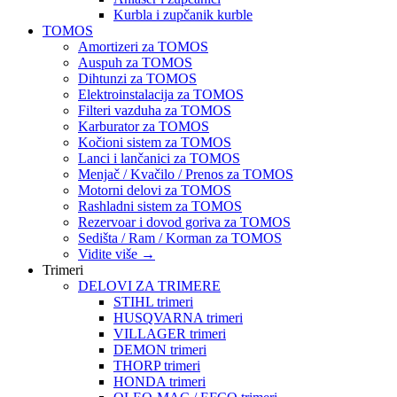
Kurbla i zupčanik kurble
TOMOS
Amortizeri za TOMOS
Auspuh za TOMOS
Dihtunzi za TOMOS
Elektroinstalacija za TOMOS
Filteri vazduha za TOMOS
Karburator za TOMOS
Kočioni sistem za TOMOS
Lanci i lančanici za TOMOS
Menjač / Kvačilo / Prenos za TOMOS
Motorni delovi za TOMOS
Rashladni sistem za TOMOS
Rezervoar i dovod goriva za TOMOS
Sedišta / Ram / Korman za TOMOS
Vidite više
→
Trimeri
DELOVI ZA TRIMERE
STIHL trimeri
HUSQVARNA trimeri
VILLAGER trimeri
DEMON trimeri
THORP trimeri
HONDA trimeri