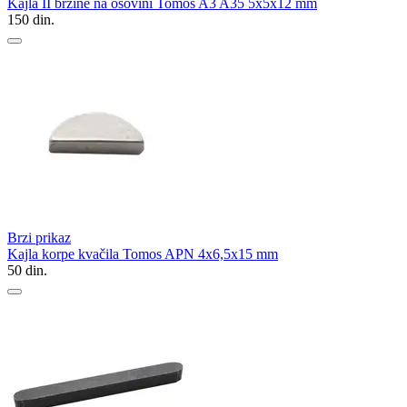
Kajla II brzine na osovini Tomos A3 A35 5x5x12 mm
150
din.
Brzi prikaz
Kajla korpe kvačila Tomos APN 4x6,5x15 mm
50
din.