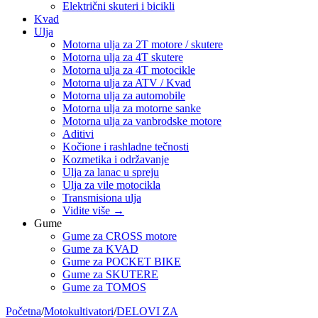
Električni skuteri i bicikli
Kvad
Ulja
Motorna ulja za 2T motore / skutere
Motorna ulja za 4T skutere
Motorna ulja za 4T motocikle
Motorna ulja za ATV / Kvad
Motorna ulja za automobile
Motorna ulja za motorne sanke
Motorna ulja za vanbrodske motore
Aditivi
Kočione i rashladne tečnosti
Kozmetika i održavanje
Ulja za lanac u spreju
Ulja za vile motocikla
Transmisiona ulja
Vidite više
→
Gume
Gume za CROSS motore
Gume za KVAD
Gume za POCKET BIKE
Gume za SKUTERE
Gume za TOMOS
Početna
/
Motokultivatori
/
DELOVI ZA