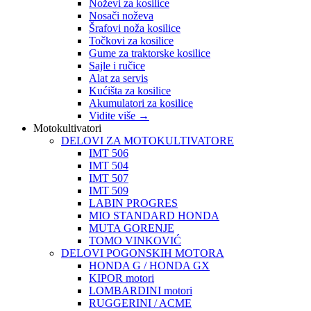
Noževi za kosilice
Nosači noževa
Šrafovi noža kosilice
Točkovi za kosilice
Gume za traktorske kosilice
Sajle i ručice
Alat za servis
Kućišta za kosilice
Akumulatori za kosilice
Vidite više
→
Motokultivatori
DELOVI ZA MOTOKULTIVATORE
IMT 506
IMT 504
IMT 507
IMT 509
LABIN PROGRES
MIO STANDARD HONDA
MUTA GORENJE
TOMO VINKOVIĆ
DELOVI POGONSKIH MOTORA
HONDA G / HONDA GX
KIPOR motori
LOMBARDINI motori
RUGGERINI / ACME