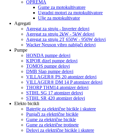
OPREMA
Gume za motokultivatore
Ugradni motori za motokultivatore
Ulje za motokultivator
Agregati
Agregat za struju - Inverter delovi
Agregat za struju 2kW - 5kW delovi
Agregat za struju 2T 650W - 950W delovi
Wacker Neuson vibro nabijači delovi
Pumpe
HONDA pumpe delovi
KIPOR dizel pumpe delovi
TOMOS pumpe delovi
DMB Slap pumpe delovi
VILLAGER® PS 20 atomizer delovi
VILLAGER® DM 14 P atomizer delovi
THORP THM14 atomizer delovi
STIHL SG 17 atomizer delovi
STIHL SR 420 atomizer delovi
Elekto bicikli
Baterije za električne bicikle i skutere
Punjači za električne bicikle
Gume za električne bicikle
Gume za električne trotinete
Delovi za električne bicikle i skutere