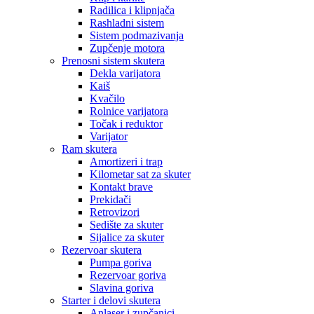
Radilica i klipnjača
Rashladni sistem
Sistem podmazivanja
Zupčenje motora
Prenosni sistem skutera
Dekla varijatora
Kaiš
Kvačilo
Rolnice varijatora
Točak i reduktor
Varijator
Ram skutera
Amortizeri i trap
Kilometar sat za skuter
Kontakt brave
Prekidači
Retrovizori
Sedište za skuter
Sijalice za skuter
Rezervoar skutera
Pumpa goriva
Rezervoar goriva
Slavina goriva
Starter i delovi skutera
Anlaser i zupčanici