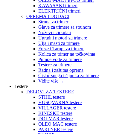
OLEO-MAC / EFCO trimeri
KAWASAKI trimeri
ELEKTRIČNI trimeri
OPREMA I DODACI
Struna za trimer
Glave za trimere sa strunom
Noževi i cirkulari
Ugradni motori za trimere
Ulja i masti za trimere
Freze i Tarupi za trimere
Kolica za trimer na točkovima
Pumpe vode za trimere
Testere za trimere
Radna i zaštitna oprema
Čistač snega i šljunka za trimere
Vidite više
→
Testere
DELOVI ZA TESTERE
STIHL testere
HUSQVARNA testere
VILLAGER testere
KINESKE testere
DOLMAR testere
OLEO MAC testere
PARTNER testere