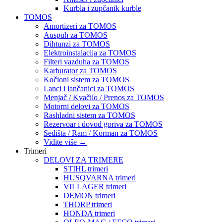
Kurbla i zupčanik kurble
TOMOS
Amortizeri za TOMOS
Auspuh za TOMOS
Dihtunzi za TOMOS
Elektroinstalacija za TOMOS
Filteri vazduha za TOMOS
Karburator za TOMOS
Kočioni sistem za TOMOS
Lanci i lančanici za TOMOS
Menjač / Kvačilo / Prenos za TOMOS
Motorni delovi za TOMOS
Rashladni sistem za TOMOS
Rezervoar i dovod goriva za TOMOS
Sedišta / Ram / Korman za TOMOS
Vidite više
→
Trimeri
DELOVI ZA TRIMERE
STIHL trimeri
HUSQVARNA trimeri
VILLAGER trimeri
DEMON trimeri
THORP trimeri
HONDA trimeri