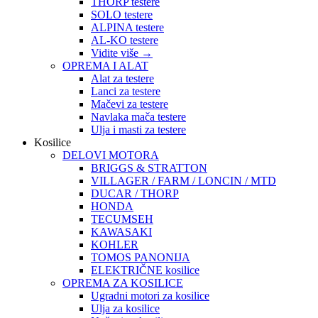
THORP testere
SOLO testere
ALPINA testere
AL-KO testere
Vidite više
→
OPREMA I ALAT
Alat za testere
Lanci za testere
Mačevi za testere
Navlaka mača testere
Ulja i masti za testere
Kosilice
DELOVI MOTORA
BRIGGS & STRATTON
VILLAGER / FARM / LONCIN / MTD
DUCAR / THORP
HONDA
TECUMSEH
KAWASAKI
KOHLER
TOMOS PANONIJA
ELEKTRIČNE kosilice
OPREMA ZA KOSILICE
Ugradni motori za kosilice
Ulja za kosilice