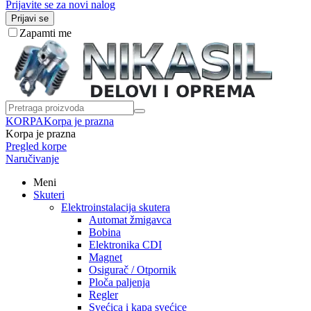
Prijavite se za novi nalog
Prijavi se
Zapamti me
KORPA
Korpa je prazna
Korpa je prazna
Pregled korpe
Naručivanje
Meni
Skuteri
Elektroinstalacija skutera
Automat žmigavca
Bobina
Elektronika CDI
Magnet
Osigurač / Otpornik
Ploča paljenja
Regler
Svećica i kapa svećice