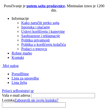
Poručivanje je
putem sajta prodavnice
.
Minimalan iznos je 1200
din.
Informacije
Kako naručiti preko sajta
Isporuka i plaćanje
Uslovi korišćenja i kupovine
Saobraznost i reklamacije
Politika privatnosti
Politika o korišćenju kolačića
Podaci o trgovcu
Robne marke
Kontakt
Moj nalog
Porudžbine
Lista za uporedbu
Lista želja
Prijavi se
Registruj se
Vaša e-mail adresa
Lozinka
Zaboravili ste svoju lozinku?