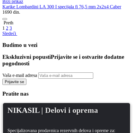
Brzi prikaz
Karike Lombardini LA 300 I specijala fi 76,5 mm 2x2x4 Caber
1690
din.
Preth
1
2
3
Sledeći
Budimo u vezi
Ekskluzivni popusti
Prijavite se i ostvarite dodatne
pogodnosti
Vaša e-mail adresa
Prijavite se
Pratite nas
NIKASIL
| Delovi i oprema
Specijalizovana prodavnica rezervnih delova i opreme za: