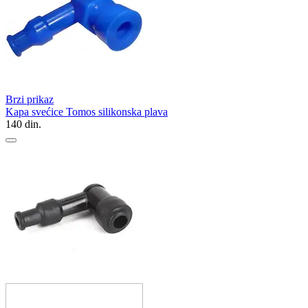
Brzi prikaz
Kapa svećice Tomos silikonska plava
140
din.