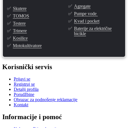
✅
Agregate
✅
Skutere
✅
Pumpe vode
✅
TOMOS
✅
Kvad i pocket
✅
Testere
✅
Baterije za električne
✅
Trimere
bicikle
✅
Kosilice
✅
Motokultivatore
Korisnički servis
Prijavi se
Registruj se
Detalji profila
Porudžbine
Obrazac za podnošenje reklamacije
Kontakt
Informacije i pomoć