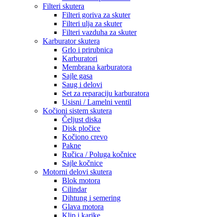
Filteri skutera
Filteri goriva za skuter
Filteri ulja za skuter
Filteri vazduha za skuter
Karburator skutera
Grlo i prirubnica
Karburatori
Membrana karburatora
Sajle gasa
Saug i delovi
Set za reparaciju karburatora
Usisni / Lamelni ventil
Kočioni sistem skutera
Čeljust diska
Disk pločice
Kočiono crevo
Pakne
Ručica / Poluga kočnice
Sajle kočnice
Motorni delovi skutera
Blok motora
Cilindar
Dihtung i semering
Glava motora
Klip i karike