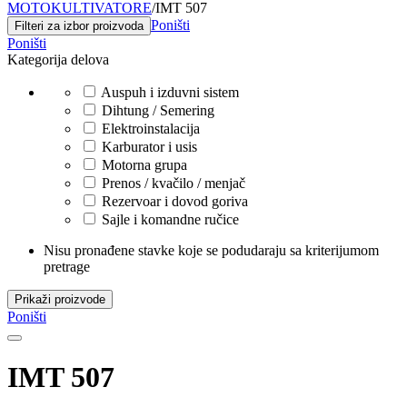
MOTOKULTIVATORE
/
IMT 507
Poništi
Filteri za izbor proizvoda
Poništi
Kategorija delova
Auspuh i izduvni sistem
Dihtung / Semering
Elektroinstalacija
Karburator i usis
Motorna grupa
Prenos / kvačilo / menjač
Rezervoar i dovod goriva
Sajle i komandne ručice
Nisu pronađene stavke koje se podudaraju sa kriterijumom
pretrage
Prikaži proizvode
Poništi
IMT 507