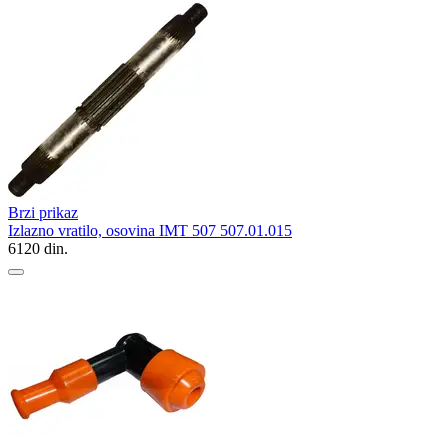
Brzi prikaz
Izlazno vratilo, osovina IMT 507 507.01.015
6120
din.