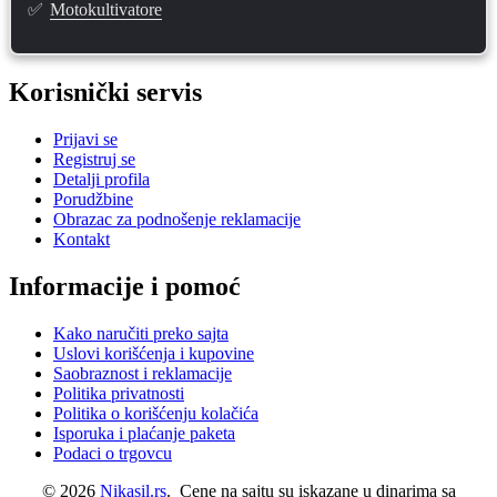
✅
Motokultivatore
Korisnički servis
Prijavi se
Registruj se
Detalji profila
Porudžbine
Obrazac za podnošenje reklamacije
Kontakt
Informacije i pomoć
Kako naručiti preko sajta
Uslovi korišćenja i kupovine
Saobraznost i reklamacije
Politika privatnosti
Politika o korišćenju kolačića
Isporuka i plaćanje paketa
Podaci o trgovcu
© 2026
Nikasil.rs
. Cene na sajtu su iskazane u dinarima sa