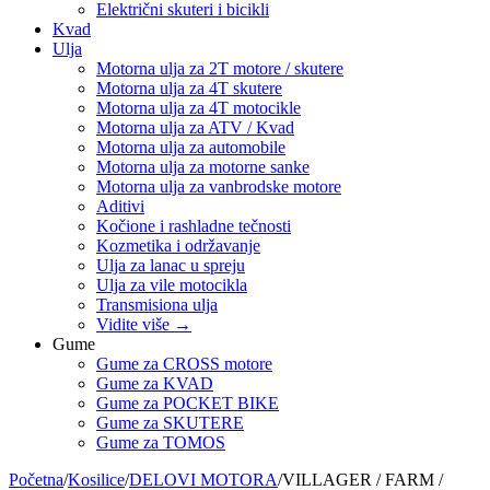
Električni skuteri i bicikli
Kvad
Ulja
Motorna ulja za 2T motore / skutere
Motorna ulja za 4T skutere
Motorna ulja za 4T motocikle
Motorna ulja za ATV / Kvad
Motorna ulja za automobile
Motorna ulja za motorne sanke
Motorna ulja za vanbrodske motore
Aditivi
Kočione i rashladne tečnosti
Kozmetika i održavanje
Ulja za lanac u spreju
Ulja za vile motocikla
Transmisiona ulja
Vidite više
→
Gume
Gume za CROSS motore
Gume za KVAD
Gume za POCKET BIKE
Gume za SKUTERE
Gume za TOMOS
Početna
/
Kosilice
/
DELOVI MOTORA
/
VILLAGER / FARM /