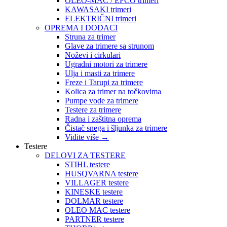
OLEO-MAC / EFCO trimeri
KAWASAKI trimeri
ELEKTRIČNI trimeri
OPREMA I DODACI
Struna za trimer
Glave za trimere sa strunom
Noževi i cirkulari
Ugradni motori za trimere
Ulja i masti za trimere
Freze i Tarupi za trimere
Kolica za trimer na točkovima
Pumpe vode za trimere
Testere za trimere
Radna i zaštitna oprema
Čistač snega i šljunka za trimere
Vidite više
→
Testere
DELOVI ZA TESTERE
STIHL testere
HUSQVARNA testere
VILLAGER testere
KINESKE testere
DOLMAR testere
OLEO MAC testere
PARTNER testere