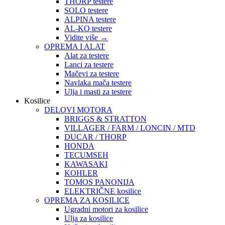
THORP testere
SOLO testere
ALPINA testere
AL-KO testere
Vidite više
→
OPREMA I ALAT
Alat za testere
Lanci za testere
Mačevi za testere
Navlaka mača testere
Ulja i masti za testere
Kosilice
DELOVI MOTORA
BRIGGS & STRATTON
VILLAGER / FARM / LONCIN / MTD
DUCAR / THORP
HONDA
TECUMSEH
KAWASAKI
KOHLER
TOMOS PANONIJA
ELEKTRIČNE kosilice
OPREMA ZA KOSILICE
Ugradni motori za kosilice
Ulja za kosilice