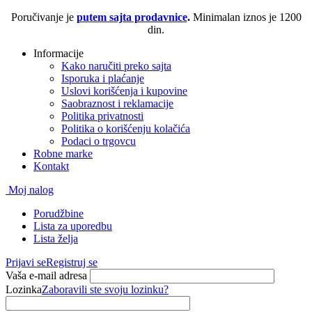
Poručivanje je
putem sajta prodavnice
.
Minimalan iznos je 1200
din.
Informacije
Kako naručiti preko sajta
Isporuka i plaćanje
Uslovi korišćenja i kupovine
Saobraznost i reklamacije
Politika privatnosti
Politika o korišćenju kolačića
Podaci o trgovcu
Robne marke
Kontakt
Moj nalog
Porudžbine
Lista za uporedbu
Lista želja
Prijavi se
Registruj se
Vaša e-mail adresa
Lozinka
Zaboravili ste svoju lozinku?