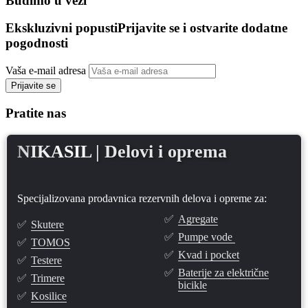
Budimo u vezi
Ekskluzivni popusti
Prijavite se i ostvarite dodatne
pogodnosti
Vaša e-mail adresa
Prijavite se
Pratite nas
NIKASIL
| Delovi i oprema
Specijalizovana prodavnica rezervnih delova i opreme za:
✅
Agregate
✅
Skutere
✅
Pumpe vode
✅
TOMOS
✅
Kvad i pocket
✅
Testere
✅
Baterije za električne
✅
Trimere
bicikle
✅
Kosilice