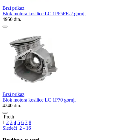
Brzi prikaz
Blok motora kosilice LC 1P65FE-2 gornji
4950
din.
Brzi prikaz
Blok motora kosilice LC 1P70 gornji
4240
din.
Preth
1
2
3
4
5
6
7
8
Sledeći
2 - 16