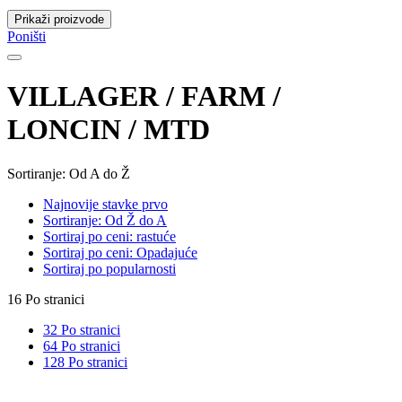
Prikaži proizvode
Poništi
VILLAGER / FARM /
LONCIN / MTD
Sortiranje: Od A do Ž
Najnovije stavke prvo
Sortiranje: Od Ž do A
Sortiraj po ceni: rastuće
Sortiraj po ceni: Opadajuće
Sortiraj po popularnosti
16 Po stranici
32 Po stranici
64 Po stranici
128 Po stranici