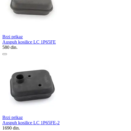
Brzi prikaz
Auspuh kosilice LC 1P65FE
580
din.
Brzi prikaz
Auspuh kosilice LC 1P65FE-2
1690
din.