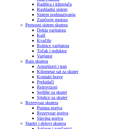
Radilica i klipnjača
Rashladni sistem
Sistem podmazivanja
Zupčenje motora
Prenosni sistem skutera
Dekla varijatora
Kaiš
Kvačilo
Rolnice varijatora
Točak i reduktor
Varijator
Ram skutera
Amortizeri i trap
Kilometar sat za skuter
Kontakt brave
Prekidači
Retrovizori
Sedište za skuter
Sijalice za skuter
Rezervoar skutera
Pumpa goriva
Rezervoar goriva
Slavina goriva
Starter i delovi skutera
Anlaser i zupčanici