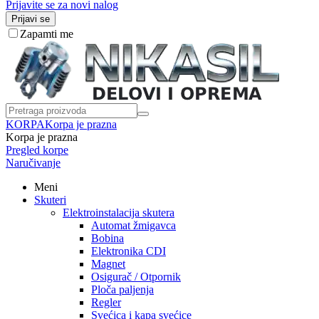
Prijavite se za novi nalog
Prijavi se
Zapamti me
KORPA
Korpa je prazna
Korpa je prazna
Pregled korpe
Naručivanje
Meni
Skuteri
Elektroinstalacija skutera
Automat žmigavca
Bobina
Elektronika CDI
Magnet
Osigurač / Otpornik
Ploča paljenja
Regler
Svećica i kapa svećice