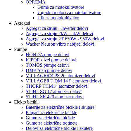
OPREMA
Gume za motokultivatore
Ugradni motori za motokultivatore
Ulje za motokultivator
Agregati
Agregat za struju - Inverter delovi
Agregat za struju 2kW - 5kW delovi
Agregat za struju 2T 650W - 950W delovi
Wacker Neuson vibro nabijači delovi
Pumpe
HONDA pumpe delovi
KIPOR dizel pumpe delovi
TOMOS pumpe delovi
DMB Slap pumpe delovi
VILLAGER® PS 20 atomizer delovi
VILLAGER® DM 14 P atomizer delovi
THORP THM14 atomizer delovi
STIHL SG 17 atomizer delovi
STIHL SR 420 atomizer delovi
Elekto bicikli
Baterije za električne bicikle i skutere
Punjači za električne bicikle
Gume za električne bicikle
Gume za električne trotinete
Delovi za električne bicikle i skutere