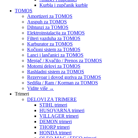
Kurbla i zupčanik kurble
TOMOS
Amortizeri za TOMOS
Auspuh za TOMOS
Dihtunzi za TOMOS
Elektroinstalacija za TOMOS
Filteri vazduha za TOMOS
Karburator za TOMOS
Kočioni sistem za TOMOS
Lanci i lančanici za TOMOS
Menjač / Kvačilo / Prenos za TOMOS
Motorni delovi za TOMOS
Rashladni sistem za TOMOS
Rezervoar i dovod goriva za TOMOS
Sedišta / Ram / Korman za TOMOS
Vidite više
→
Trimeri
DELOVI ZA TRIMERE
STIHL trimeri
HUSQVARNA trimeri
VILLAGER trimeri
DEMON trimeri
THORP trimeri
HONDA trimeri