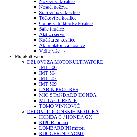
Noževi za kosilice
Nosači noževa
Šrafovi noža kosilice
Točkovi za kosilice
Gume za traktorske kosilice
Sajle i ručice
Alat za servis
Kućišta za kosilice
Akumulatori za kosilice
Vidite više
→
Motokultivatori
DELOVI ZA MOTOKULTIVATORE
IMT 506
IMT 504
IMT 507
IMT 509
LABIN PROGRES
MIO STANDARD HONDA
MUTA GORENJE
TOMO VINKOVIĆ
DELOVI POGONSKIH MOTORA
HONDA G / HONDA GX
KIPOR motori
LOMBARDINI motori
RUGGERINI / ACME