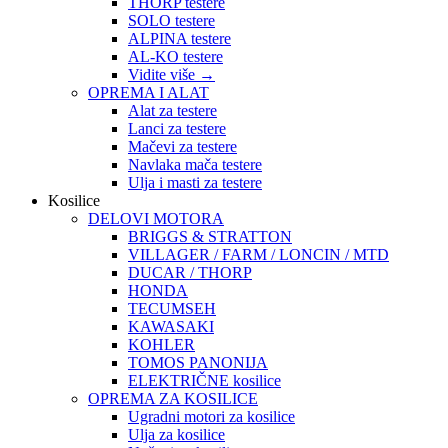
THORP testere
SOLO testere
ALPINA testere
AL-KO testere
Vidite više
→
OPREMA I ALAT
Alat za testere
Lanci za testere
Mačevi za testere
Navlaka mača testere
Ulja i masti za testere
Kosilice
DELOVI MOTORA
BRIGGS & STRATTON
VILLAGER / FARM / LONCIN / MTD
DUCAR / THORP
HONDA
TECUMSEH
KAWASAKI
KOHLER
TOMOS PANONIJA
ELEKTRIČNE kosilice
OPREMA ZA KOSILICE
Ugradni motori za kosilice
Ulja za kosilice