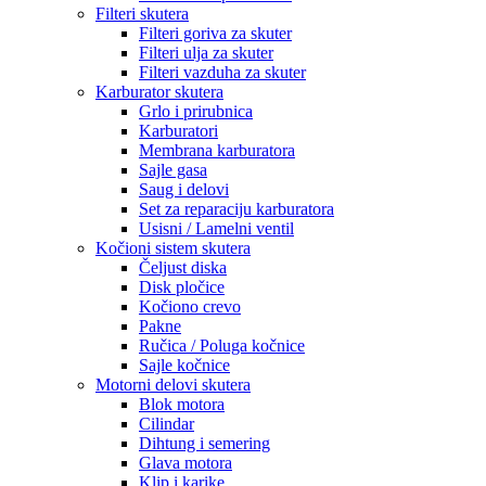
Filteri skutera
Filteri goriva za skuter
Filteri ulja za skuter
Filteri vazduha za skuter
Karburator skutera
Grlo i prirubnica
Karburatori
Membrana karburatora
Sajle gasa
Saug i delovi
Set za reparaciju karburatora
Usisni / Lamelni ventil
Kočioni sistem skutera
Čeljust diska
Disk pločice
Kočiono crevo
Pakne
Ručica / Poluga kočnice
Sajle kočnice
Motorni delovi skutera
Blok motora
Cilindar
Dihtung i semering
Glava motora
Klip i karike