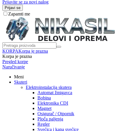
Prijavite se za novi nalog
Prijavi se
Zapamti me
KORPA
Korpa je prazna
Korpa je prazna
Pregled korpe
Naručivanje
Meni
Skuteri
Elektroinstalacija skutera
Automat žmigavca
Bobina
Elektronika CDI
Magnet
Osigurač / Otpornik
Ploča paljenja
Regler
Svećica i kapa svećice