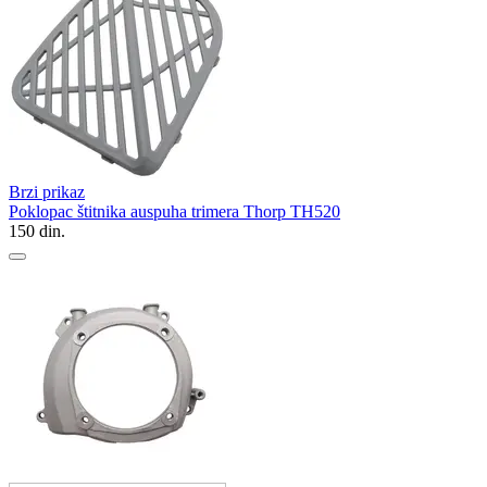
Brzi prikaz
Poklopac štitnika auspuha trimera Thorp TH520
150
din.