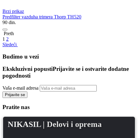
Brzi prikaz
Predfilter vazduha trimera Thorp TH520
90
din.
Preth
1
2
Sledeći
Budimo u vezi
Ekskluzivni popusti
Prijavite se i ostvarite dodatne
pogodnosti
Vaša e-mail adresa
Prijavite se
Pratite nas
NIKASIL
| Delovi i oprema