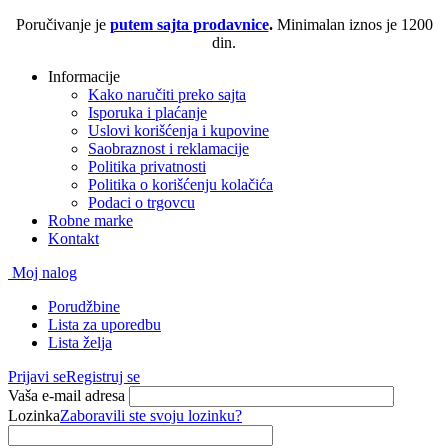
Poručivanje je
putem sajta prodavnice
.
Minimalan iznos je 1200
din.
Informacije
Kako naručiti preko sajta
Isporuka i plaćanje
Uslovi korišćenja i kupovine
Saobraznost i reklamacije
Politika privatnosti
Politika o korišćenju kolačića
Podaci o trgovcu
Robne marke
Kontakt
Moj nalog
Porudžbine
Lista za uporedbu
Lista želja
Prijavi se
Registruj se
Vaša e-mail adresa
Lozinka
Zaboravili ste svoju lozinku?