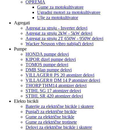
OPREMA
Gume za motokultivatore
Ugradni motori za motokultivatore
Ulje za motokultivator
Agregati
Agregat za struju - Inverter delovi
Agregat za struju 2kW - 5kW delovi
Agregat za struju 2T 650W - 950W delovi
Wacker Neuson vibro nabijači delovi
Pumpe
HONDA pumpe delovi
KIPOR dizel pumpe delovi
TOMOS pumpe delovi
DMB Slap pumpe delovi
VILLAGER® PS 20 atomizer delovi
VILLAGER® DM 14 P atomizer delovi
THORP THM14 atomizer delovi
STIHL SG 17 atomizer delovi
STIHL SR 420 atomizer delovi
Elekto bicikli
Baterije za električne bicikle i skutere
Punjači za električne bicikle
Gume za električne bicikle
Gume za električne trotinete
Delovi za električne bicikle i skutere