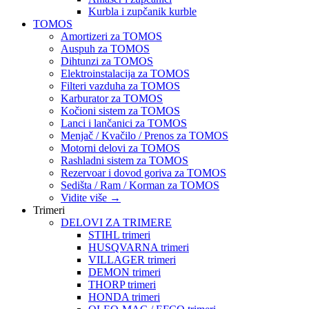
Kurbla i zupčanik kurble
TOMOS
Amortizeri za TOMOS
Auspuh za TOMOS
Dihtunzi za TOMOS
Elektroinstalacija za TOMOS
Filteri vazduha za TOMOS
Karburator za TOMOS
Kočioni sistem za TOMOS
Lanci i lančanici za TOMOS
Menjač / Kvačilo / Prenos za TOMOS
Motorni delovi za TOMOS
Rashladni sistem za TOMOS
Rezervoar i dovod goriva za TOMOS
Sedišta / Ram / Korman za TOMOS
Vidite više
→
Trimeri
DELOVI ZA TRIMERE
STIHL trimeri
HUSQVARNA trimeri
VILLAGER trimeri
DEMON trimeri
THORP trimeri
HONDA trimeri