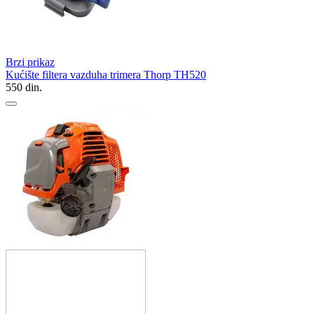
Brzi prikaz
Kućište filtera vazduha trimera Thorp TH520
550
din.