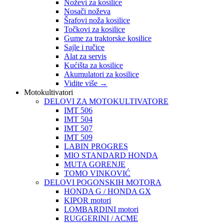
Noževi za kosilice
Nosači noževa
Šrafovi noža kosilice
Točkovi za kosilice
Gume za traktorske kosilice
Sajle i ručice
Alat za servis
Kućišta za kosilice
Akumulatori za kosilice
Vidite više
→
Motokultivatori
DELOVI ZA MOTOKULTIVATORE
IMT 506
IMT 504
IMT 507
IMT 509
LABIN PROGRES
MIO STANDARD HONDA
MUTA GORENJE
TOMO VINKOVIĆ
DELOVI POGONSKIH MOTORA
HONDA G / HONDA GX
KIPOR motori
LOMBARDINI motori
RUGGERINI / ACME