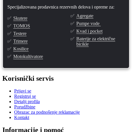
Specijalizovana prodavnica rezervnih delova i opreme za:
✅
Agregate
✅
Skutere
✅
Pumpe vode
✅
TOMOS
✅
Kvad i pocket
✅
Testere
✅
Baterije za električne
✅
Trimere
bicikle
✅
Kosilice
✅
Motokultivatore
Korisnički servis
Prijavi se
Registruj se
Detalji profila
Porudžbine
Obrazac za podnošenje reklamacije
Kontakt
Informacije i pomoć