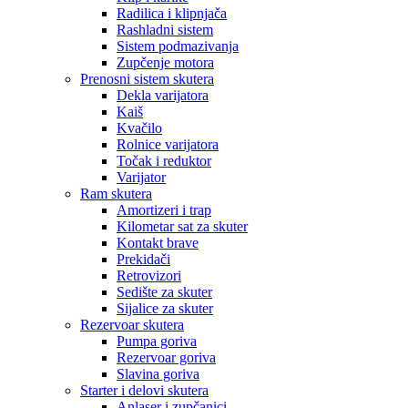
Radilica i klipnjača
Rashladni sistem
Sistem podmazivanja
Zupčenje motora
Prenosni sistem skutera
Dekla varijatora
Kaiš
Kvačilo
Rolnice varijatora
Točak i reduktor
Varijator
Ram skutera
Amortizeri i trap
Kilometar sat za skuter
Kontakt brave
Prekidači
Retrovizori
Sedište za skuter
Sijalice za skuter
Rezervoar skutera
Pumpa goriva
Rezervoar goriva
Slavina goriva
Starter i delovi skutera
Anlaser i zupčanici