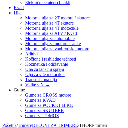
Električni skuteri i bicikli
Kvad
Ulja
Motorna ulja za 2T motore / skutere
Motorna ulja za 4T skutere
Motorna ulja za 4T motocikle
Motorna ulja za ATV / Kvad
Motorna ulja za automobile
Motorna ulja za motorne sanke
Motorna ulja za vanbrodske motore
Aditivi
Kočione i rashladne tečnosti
Kozmetika i održavanje
Ulja za lanac u spreju
Ulja za vile motocikla
Transmisiona ulja
Vidite više
→
Gume
Gume za CROSS motore
Gume za KVAD
Gume za POCKET BIKE
Gume za SKUTERE
Gume za TOMOS
Početna
/
Trimeri
/
DELOVI ZA TRIMERE
/
THORP trimeri