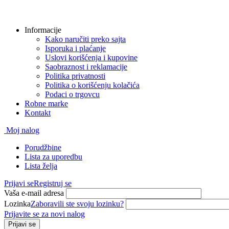
Informacije
Kako naručiti preko sajta
Isporuka i plaćanje
Uslovi korišćenja i kupovine
Saobraznost i reklamacije
Politika privatnosti
Politika o korišćenju kolačića
Podaci o trgovcu
Robne marke
Kontakt
Moj nalog
Porudžbine
Lista za uporedbu
Lista želja
Prijavi se
Registruj se
Vaša e-mail adresa
Lozinka
Zaboravili ste svoju lozinku?
Prijavite se za novi nalog
Prijavi se