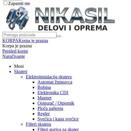
Zapamti me
KORPA
Korpa je prazna
Korpa je prazna
Pregled korpe
Naručivanje
Meni
Skuteri
Elektroinstalacija skutera
Automat žmigavca
Bobina
Elektronika CDI
Magnet
Osigurač / Otpornik
Ploča paljenja
Regler
Svećica i kapa svećice
Filteri skutera
Filteri goriva za skuter