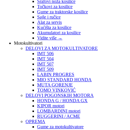
Šrafovi noža kosilice
Točkovi za kosilice
Gume za traktorske kosilice
Sajle i ručice
Alat za servis
Kućišta za kosilice
Akumulatori za kosilice
Vidite više
→
Motokultivatori
DELOVI ZA MOTOKULTIVATORE
IMT 506
IMT 504
IMT 507
IMT 509
LABIN PROGRES
MIO STANDARD HONDA
MUTA GORENJE
TOMO VINKOVIĆ
DELOVI POGONSKIH MOTORA
HONDA G / HONDA GX
KIPOR motori
LOMBARDINI motori
RUGGERINI / ACME
OPREMA
Gume za motokultivatore