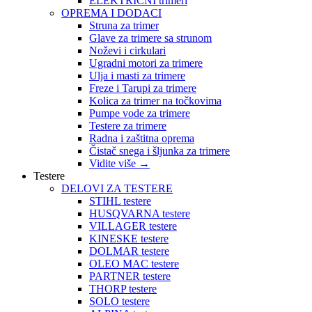
ELEKTRIČNI trimeri
OPREMA I DODACI
Struna za trimer
Glave za trimere sa strunom
Noževi i cirkulari
Ugradni motori za trimere
Ulja i masti za trimere
Freze i Tarupi za trimere
Kolica za trimer na točkovima
Pumpe vode za trimere
Testere za trimere
Radna i zaštitna oprema
Čistač snega i šljunka za trimere
Vidite više
→
Testere
DELOVI ZA TESTERE
STIHL testere
HUSQVARNA testere
VILLAGER testere
KINESKE testere
DOLMAR testere
OLEO MAC testere
PARTNER testere
THORP testere
SOLO testere