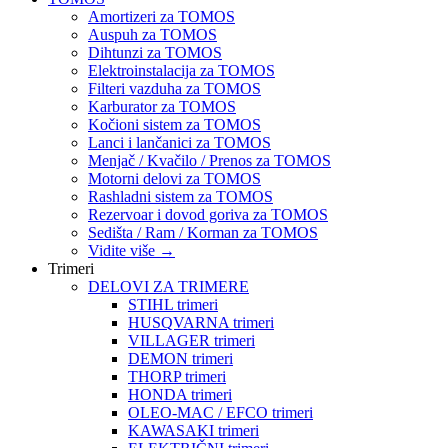
Amortizeri za TOMOS
Auspuh za TOMOS
Dihtunzi za TOMOS
Elektroinstalacija za TOMOS
Filteri vazduha za TOMOS
Karburator za TOMOS
Kočioni sistem za TOMOS
Lanci i lančanici za TOMOS
Menjač / Kvačilo / Prenos za TOMOS
Motorni delovi za TOMOS
Rashladni sistem za TOMOS
Rezervoar i dovod goriva za TOMOS
Sedišta / Ram / Korman za TOMOS
Vidite više
→
Trimeri
DELOVI ZA TRIMERE
STIHL trimeri
HUSQVARNA trimeri
VILLAGER trimeri
DEMON trimeri
THORP trimeri
HONDA trimeri
OLEO-MAC / EFCO trimeri
KAWASAKI trimeri