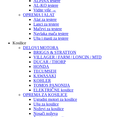
ALPINA testere
AL-KO testere
Vidite više
→
OPREMA I ALAT
Alat za testere
Lanci za testere
Mačevi za testere
Navlaka mača testere
Ulja i masti za testere
Kosilice
DELOVI MOTORA
BRIGGS & STRATTON
VILLAGER / FARM / LONCIN / MTD
DUCAR / THORP
HONDA
TECUMSEH
KAWASAKI
KOHLER
TOMOS PANONIJA
ELEKTRIČNE kosilice
OPREMA ZA KOSILICE
Ugradni motori za kosilice
Ulja za kosilice
Noževi za kosilice
Nosači noževa