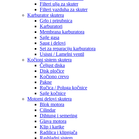
Filteri ulja za skuter
Filteri vazduha za skuter
Karburator skutera
Grlo i prirubnica
Karburatori
Membrana karburatora
Sajle gasa
Saug i delovi
Set za reparaciju karburatora
Usisni / Lamelni ventil
Kočioni sistem skutera
Čeljust diska
Disk pločice
Kočiono crevo
Pakne
Ručica / Poluga kočnice
Sajle kočnice
Motorni delovi skutera
Blok motora
Cilindar
Dihtung i semering
Glava motora
Klip i karike
Radilica i klipnjača
Rashladni sistem