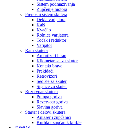
Sistem podmazivanja
Zupčenje motora
Prenosni sistem skutera
Dekla varijatora
Kaiš
Kvačilo
Rolnice varijatora
Točak i reduktor
Varijator
Ram skutera
Amortizeri i trap
Kilometar sat za skuter
Kontakt brave
Prekidači
Retrovizori
Sedište za skuter
Sijalice za skuter
Rezervoar skutera
Pumpa goriva
Rezervoar goriva
Slavina goriva
Starter i delovi skutera
Anlaser i zupčanici
Kurbla i zupčanik kurble
TOMOS