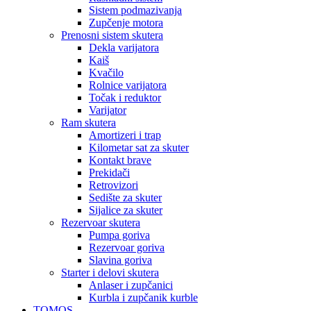
Sistem podmazivanja
Zupčenje motora
Prenosni sistem skutera
Dekla varijatora
Kaiš
Kvačilo
Rolnice varijatora
Točak i reduktor
Varijator
Ram skutera
Amortizeri i trap
Kilometar sat za skuter
Kontakt brave
Prekidači
Retrovizori
Sedište za skuter
Sijalice za skuter
Rezervoar skutera
Pumpa goriva
Rezervoar goriva
Slavina goriva
Starter i delovi skutera
Anlaser i zupčanici
Kurbla i zupčanik kurble
TOMOS