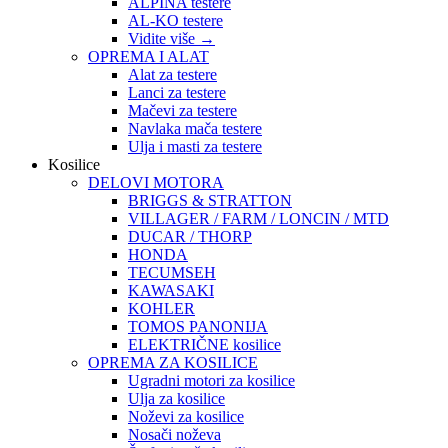
ALPINA testere
AL-KO testere
Vidite više
→
OPREMA I ALAT
Alat za testere
Lanci za testere
Mačevi za testere
Navlaka mača testere
Ulja i masti za testere
Kosilice
DELOVI MOTORA
BRIGGS & STRATTON
VILLAGER / FARM / LONCIN / MTD
DUCAR / THORP
HONDA
TECUMSEH
KAWASAKI
KOHLER
TOMOS PANONIJA
ELEKTRIČNE kosilice
OPREMA ZA KOSILICE
Ugradni motori za kosilice
Ulja za kosilice
Noževi za kosilice
Nosači noževa