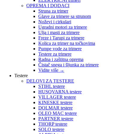
ELEKTRIČNI trimeri
OPREMA I DODACI
Struna za trimer
Glave za trimere sa strunom
Noževi i cirkulari
Ugradni motori za trimere
Ulja i masti za trimere
Freze i Tarupi za trimere
Kolica za trimer na točkovima
Pumpe vode za trimere
Testere za trimere
Radna i zaštitna oprema
Čistač snega i šljunka za trimere
Vidite više
→
Testere
DELOVI ZA TESTERE
STIHL testere
HUSQVARNA testere
VILLAGER testere
KINESKE testere
DOLMAR testere
OLEO MAC testere
PARTNER testere
THORP testere
SOLO testere