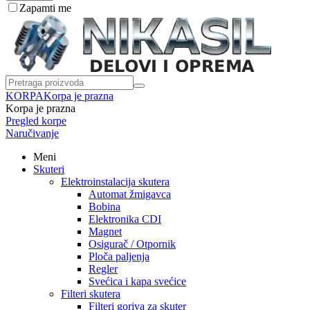
Zapamti me
KORPA
Korpa je prazna
Korpa je prazna
Pregled korpe
Naručivanje
Meni
Skuteri
Elektroinstalacija skutera
Automat žmigavca
Bobina
Elektronika CDI
Magnet
Osigurač / Otpornik
Ploča paljenja
Regler
Svećica i kapa svećice
Filteri skutera
Filteri goriva za skuter