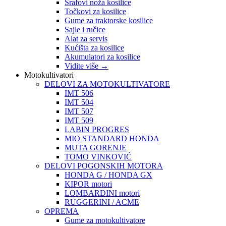
Šrafovi noža kosilice
Točkovi za kosilice
Gume za traktorske kosilice
Sajle i ručice
Alat za servis
Kućišta za kosilice
Akumulatori za kosilice
Vidite više
→
Motokultivatori
DELOVI ZA MOTOKULTIVATORE
IMT 506
IMT 504
IMT 507
IMT 509
LABIN PROGRES
MIO STANDARD HONDA
MUTA GORENJE
TOMO VINKOVIĆ
DELOVI POGONSKIH MOTORA
HONDA G / HONDA GX
KIPOR motori
LOMBARDINI motori
RUGGERINI / ACME
OPREMA
Gume za motokultivatore