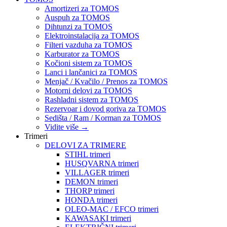
Amortizeri za TOMOS
Auspuh za TOMOS
Dihtunzi za TOMOS
Elektroinstalacija za TOMOS
Filteri vazduha za TOMOS
Karburator za TOMOS
Kočioni sistem za TOMOS
Lanci i lančanici za TOMOS
Menjač / Kvačilo / Prenos za TOMOS
Motorni delovi za TOMOS
Rashladni sistem za TOMOS
Rezervoar i dovod goriva za TOMOS
Sedišta / Ram / Korman za TOMOS
Vidite više
→
Trimeri
DELOVI ZA TRIMERE
STIHL trimeri
HUSQVARNA trimeri
VILLAGER trimeri
DEMON trimeri
THORP trimeri
HONDA trimeri
OLEO-MAC / EFCO trimeri
KAWASAKI trimeri