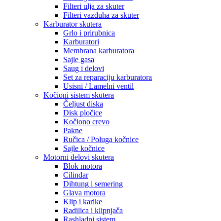
Filteri ulja za skuter
Filteri vazduha za skuter
Karburator skutera
Grlo i prirubnica
Karburatori
Membrana karburatora
Sajle gasa
Saug i delovi
Set za reparaciju karburatora
Usisni / Lamelni ventil
Kočioni sistem skutera
Čeljust diska
Disk pločice
Kočiono crevo
Pakne
Ručica / Poluga kočnice
Sajle kočnice
Motorni delovi skutera
Blok motora
Cilindar
Dihtung i semering
Glava motora
Klip i karike
Radilica i klipnjača
Rashladni sistem