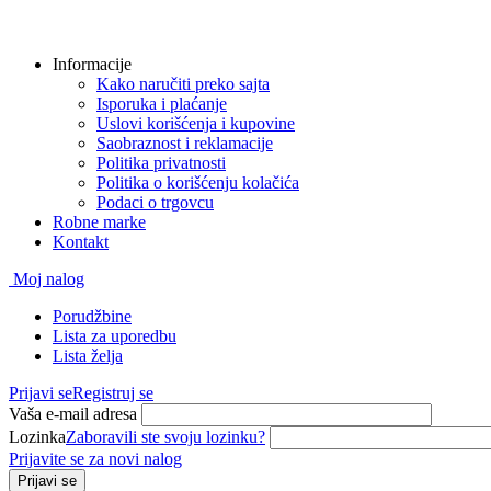
Informacije
Kako naručiti preko sajta
Isporuka i plaćanje
Uslovi korišćenja i kupovine
Saobraznost i reklamacije
Politika privatnosti
Politika o korišćenju kolačića
Podaci o trgovcu
Robne marke
Kontakt
Moj nalog
Porudžbine
Lista za uporedbu
Lista želja
Prijavi se
Registruj se
Vaša e-mail adresa
Lozinka
Zaboravili ste svoju lozinku?
Prijavite se za novi nalog
Prijavi se