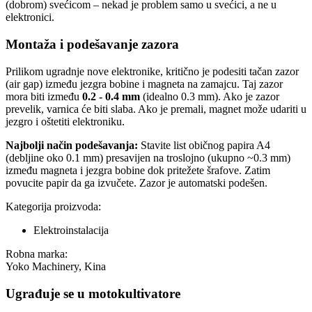
(dobrom) svećicom – nekad je problem samo u svećici, a ne u
elektronici.
Montaža i podešavanje zazora
Prilikom ugradnje nove elektronike, kritično je podesiti tačan zazor
(air gap) između jezgra bobine i magneta na zamajcu. Taj zazor
mora biti između
0.2 - 0.4 mm
(idealno 0.3 mm). Ako je zazor
prevelik, varnica će biti slaba. Ako je premali, magnet može udariti u
jezgro i oštetiti elektroniku.
Najbolji način podešavanja:
Stavite list običnog papira A4
(debljine oko 0.1 mm) presavijen na troslojno (ukupno ~0.3 mm)
između magneta i jezgra bobine dok pritežete šrafove. Zatim
povucite papir da ga izvučete. Zazor je automatski podešen.
Kategorija proizvoda:
Elektroinstalacija
Robna marka:
Yoko Machinery, Kina
Ugrađuje se u motokultivatore