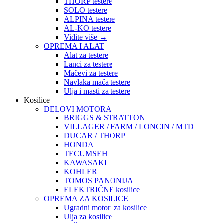
THORP testere
SOLO testere
ALPINA testere
AL-KO testere
Vidite više
→
OPREMA I ALAT
Alat za testere
Lanci za testere
Mačevi za testere
Navlaka mača testere
Ulja i masti za testere
Kosilice
DELOVI MOTORA
BRIGGS & STRATTON
VILLAGER / FARM / LONCIN / MTD
DUCAR / THORP
HONDA
TECUMSEH
KAWASAKI
KOHLER
TOMOS PANONIJA
ELEKTRIČNE kosilice
OPREMA ZA KOSILICE
Ugradni motori za kosilice
Ulja za kosilice