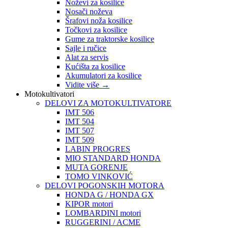
Noževi za kosilice
Nosači noževa
Šrafovi noža kosilice
Točkovi za kosilice
Gume za traktorske kosilice
Sajle i ručice
Alat za servis
Kućišta za kosilice
Akumulatori za kosilice
Vidite više
→
Motokultivatori
DELOVI ZA MOTOKULTIVATORE
IMT 506
IMT 504
IMT 507
IMT 509
LABIN PROGRES
MIO STANDARD HONDA
MUTA GORENJE
TOMO VINKOVIĆ
DELOVI POGONSKIH MOTORA
HONDA G / HONDA GX
KIPOR motori
LOMBARDINI motori
RUGGERINI / ACME