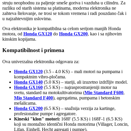
struju neophodnu za paljenje smeše goriva i vazduha u cilindru. Za
razliku od starih sistema sa platinama, moderna elektronika ne
zahteva štelovanje, ne trosi se tokom vremena i radi pouzdano čak i
u najzahtevnijim uslovima.
Ova elektronika je kompatibilna sa celom serijom manjih Honda
motora, od
Honda GX120
do
Honda GX200
, kao i sa njihovim
kinskim kopijama.
Kompatibilnost i primena
Ova univerzalna elektronika odgovara za:
Honda GX120
(3.5 - 4.0 KS) – mali motori na pumpama i
kompaktnim vibro-pločama.
Honda GX140
(5.0 KS) – stariji, ali izuzetno izdržljiv model.
Honda GX160
(5.5 KS) – najrasprostranjeniji motor na
svetu, standard na motokultivatorima (
Mio Standard F600
,
Mio Standard F400
), agregatima, pumpama i betonskim
mešalicama.
Honda GX200
(6.5 KS) – snažnija verzija za kartinge,
profesionalne pumpe i agregatore.
Kineski "klon" motori:
168F (5.5 KS) i 168F-1 (6.5 KS)
koji su montažno identični Honda motorima (Villager, Loncin,
Lifan, Einhell, Hecht agregati i pumpe).