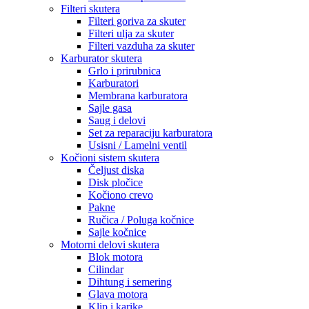
Filteri skutera
Filteri goriva za skuter
Filteri ulja za skuter
Filteri vazduha za skuter
Karburator skutera
Grlo i prirubnica
Karburatori
Membrana karburatora
Sajle gasa
Saug i delovi
Set za reparaciju karburatora
Usisni / Lamelni ventil
Kočioni sistem skutera
Čeljust diska
Disk pločice
Kočiono crevo
Pakne
Ručica / Poluga kočnice
Sajle kočnice
Motorni delovi skutera
Blok motora
Cilindar
Dihtung i semering
Glava motora
Klip i karike