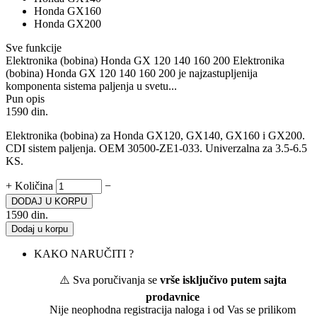
Honda GX160
Honda GX200
Sve funkcije
Elektronika (bobina) Honda GX 120 140 160 200 Elektronika
(bobina) Honda GX 120 140 160 200 je najzastupljenija
komponenta sistema paljenja u svetu...
Pun opis
1590
din.
Elektronika (bobina) za Honda GX120, GX140, GX160 i GX200.
CDI sistem paljenja. OEM 30500-ZE1-033. Univerzalna za 3.5-6.5
KS.
+
Količina
−
DODAJ U KORPU
1590
din.
Dodaj u korpu
KAKO NARUČITI ?
⚠️ Sva poručivanja se
vrše isključivo putem sajta
prodavnice
Nije neophodna registracija naloga i od Vas se prilikom