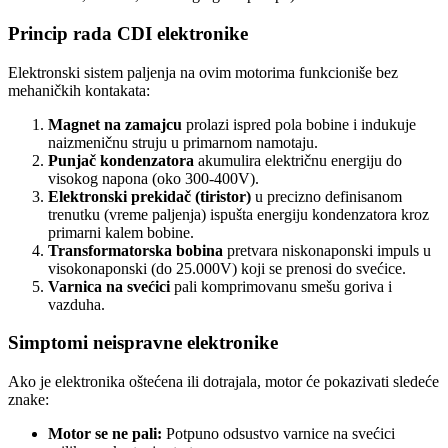
Princip rada CDI elektronike
Elektronski sistem paljenja na ovim motorima funkcioniše bez
mehaničkih kontakata:
Magnet na zamajcu
prolazi ispred pola bobine i indukuje
naizmeničnu struju u primarnom namotaju.
Punjač kondenzatora
akumulira električnu energiju do
visokog napona (oko 300-400V).
Elektronski prekidač (tiristor)
u precizno definisanom
trenutku (vreme paljenja) ispušta energiju kondenzatora kroz
primarni kalem bobine.
Transformatorska bobina
pretvara niskonaponski impuls u
visokonaponski (do 25.000V) koji se prenosi do svećice.
Varnica na svećici
pali komprimovanu smešu goriva i
vazduha.
Simptomi neispravne elektronike
Ako je elektronika oštećena ili dotrajala, motor će pokazivati sledeće
znake:
Motor se ne pali:
Potpuno odsustvo varnice na svećici