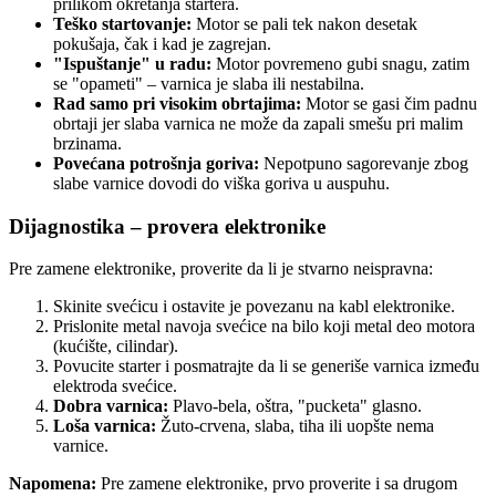
prilikom okretanja startera.
Teško startovanje:
Motor se pali tek nakon desetak
pokušaja, čak i kad je zagrejan.
"Ispuštanje" u radu:
Motor povremeno gubi snagu, zatim
se "opameti" – varnica je slaba ili nestabilna.
Rad samo pri visokim obrtajima:
Motor se gasi čim padnu
obrtaji jer slaba varnica ne može da zapali smešu pri malim
brzinama.
Povećana potrošnja goriva:
Nepotpuno sagorevanje zbog
slabe varnice dovodi do viška goriva u auspuhu.
Dijagnostika – provera elektronike
Pre zamene elektronike, proverite da li je stvarno neispravna:
Skinite svećicu i ostavite je povezanu na kabl elektronike.
Prislonite metal navoja svećice na bilo koji metal deo motora
(kućište, cilindar).
Povucite starter i posmatrajte da li se generiše varnica između
elektroda svećice.
Dobra varnica:
Plavo-bela, oštra, "pucketa" glasno.
Loša varnica:
Žuto-crvena, slaba, tiha ili uopšte nema
varnice.
Napomena:
Pre zamene elektronike, prvo proverite i sa drugom