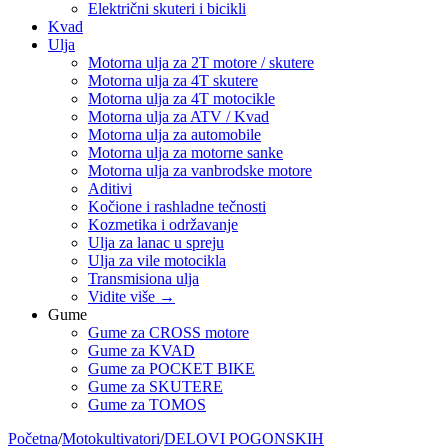
Električni skuteri i bicikli
Kvad
Ulja
Motorna ulja za 2T motore / skutere
Motorna ulja za 4T skutere
Motorna ulja za 4T motocikle
Motorna ulja za ATV / Kvad
Motorna ulja za automobile
Motorna ulja za motorne sanke
Motorna ulja za vanbrodske motore
Aditivi
Kočione i rashladne tečnosti
Kozmetika i održavanje
Ulja za lanac u spreju
Ulja za vile motocikla
Transmisiona ulja
Vidite više
→
Gume
Gume za CROSS motore
Gume za KVAD
Gume za POCKET BIKE
Gume za SKUTERE
Gume za TOMOS
Početna
/
Motokultivatori
/
DELOVI POGONSKIH