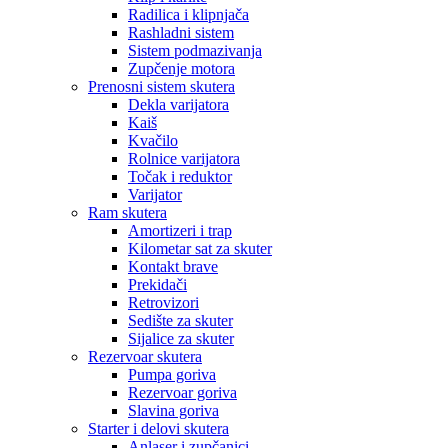
Radilica i klipnjača
Rashladni sistem
Sistem podmazivanja
Zupčenje motora
Prenosni sistem skutera
Dekla varijatora
Kaiš
Kvačilo
Rolnice varijatora
Točak i reduktor
Varijator
Ram skutera
Amortizeri i trap
Kilometar sat za skuter
Kontakt brave
Prekidači
Retrovizori
Sedište za skuter
Sijalice za skuter
Rezervoar skutera
Pumpa goriva
Rezervoar goriva
Slavina goriva
Starter i delovi skutera
Anlaser i zupčanici