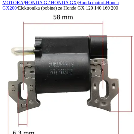
MOTORA
/
HONDA G / HONDA GX
/
Honda motori-Honda
GX200
/
Elektronika (bobina) za Honda GX 120 140 160 200