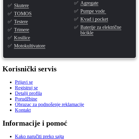
✅
Agregate
✅
Skutere
✅
Pumpe vode
✅
TOMOS
✅
Kvad i pocket
✅
Testere
✅
Baterije za električne
✅
Trimere
bicikle
✅
Kosilice
✅
Motokultivatore
Korisnički servis
Prijavi se
Registruj se
Detalji profila
Porudžbine
Obrazac za podnošenje reklamacije
Kontakt
Informacije i pomoć
Kako naručiti preko sajta