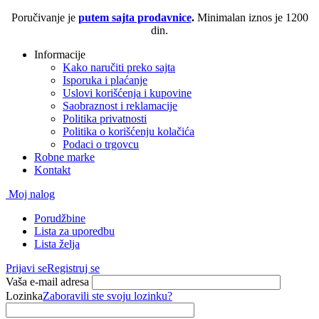
Poručivanje je
putem sajta prodavnice
.
Minimalan iznos je 1200
din.
Informacije
Kako naručiti preko sajta
Isporuka i plaćanje
Uslovi korišćenja i kupovine
Saobraznost i reklamacije
Politika privatnosti
Politika o korišćenju kolačića
Podaci o trgovcu
Robne marke
Kontakt
Moj nalog
Porudžbine
Lista za uporedbu
Lista želja
Prijavi se
Registruj se
Vaša e-mail adresa
Lozinka
Zaboravili ste svoju lozinku?