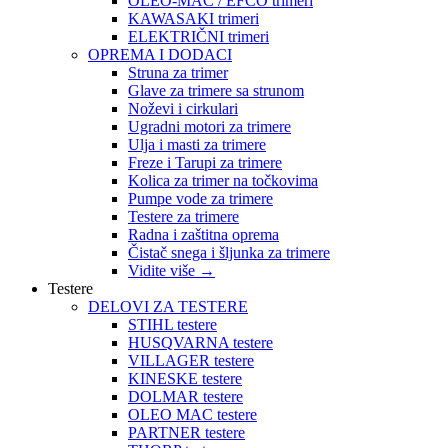
OLEO-MAC / EFCO trimeri
KAWASAKI trimeri
ELEKTRIČNI trimeri
OPREMA I DODACI
Struna za trimer
Glave za trimere sa strunom
Noževi i cirkulari
Ugradni motori za trimere
Ulja i masti za trimere
Freze i Tarupi za trimere
Kolica za trimer na točkovima
Pumpe vode za trimere
Testere za trimere
Radna i zaštitna oprema
Čistač snega i šljunka za trimere
Vidite više
→
Testere
DELOVI ZA TESTERE
STIHL testere
HUSQVARNA testere
VILLAGER testere
KINESKE testere
DOLMAR testere
OLEO MAC testere
PARTNER testere