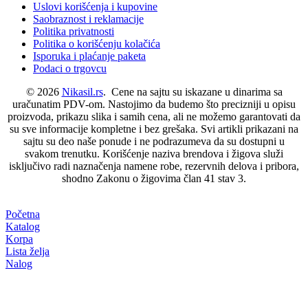
Uslovi korišćenja i kupovine
Saobraznost i reklamacije
Politika privatnosti
Politika o korišćenju kolačića
Isporuka i plaćanje paketa
Podaci o trgovcu
© 2026
Nikasil.rs
. Cene na sajtu su iskazane u dinarima sa
uračunatim PDV-om. Nastojimo da budemo što precizniji u opisu
proizvoda, prikazu slika i samih cena, ali ne možemo garantovati da
su sve informacije kompletne i bez grešaka. Svi artikli prikazani na
sajtu su deo naše ponude i ne podrazumeva da su dostupni u
svakom trenutku. Korišćenje naziva brendova i žigova služi
isključivo radi naznačenja namene robe, rezervnih delova i pribora,
shodno Zakonu o žigovima član 41 stav 3.
Početna
Katalog
Korpa
Lista želja
Nalog