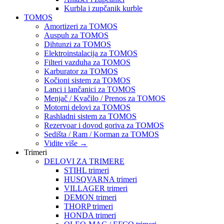
Kurbla i zupčanik kurble
TOMOS
Amortizeri za TOMOS
Auspuh za TOMOS
Dihtunzi za TOMOS
Elektroinstalacija za TOMOS
Filteri vazduha za TOMOS
Karburator za TOMOS
Kočioni sistem za TOMOS
Lanci i lančanici za TOMOS
Menjač / Kvačilo / Prenos za TOMOS
Motorni delovi za TOMOS
Rashladni sistem za TOMOS
Rezervoar i dovod goriva za TOMOS
Sedišta / Ram / Korman za TOMOS
Vidite više
→
Trimeri
DELOVI ZA TRIMERE
STIHL trimeri
HUSQVARNA trimeri
VILLAGER trimeri
DEMON trimeri
THORP trimeri
HONDA trimeri