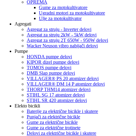
OPREMA
Gume za motokultivatore
Ugradni motori za motokultivatore
Ulje za motokultivator
Agregati
Agregat za struju - Inverter delovi
Agregat za struju 2kW - 5kW delovi
Agregat za struju 2T 650W - 950W delovi
Wacker Neuson vibro nabijači delovi
Pumpe
HONDA pumpe delovi
KIPOR dizel pumpe delovi
TOMOS pumpe delovi
DMB Slap pumpe delovi
VILLAGER® PS 20 atomizer delovi
VILLAGER® DM 14 P atomizer delovi
THORP THM14 atomizer delovi
STIHL SG 17 atomizer delovi
STIHL SR 420 atomizer delovi
Elekto bicikli
Baterije za električne bicikle i skutere
Punjači za električne bicikle
Gume za električne bicikle
Gume za električne trotinete
Delovi za električne bicikle i skutere