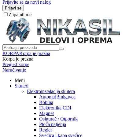
Prijavite se za novi nalog
Prijavi se
Zapamti me
KORPA
Korpa je prazna
Korpa je prazna
Pregled korpe
Naručivanje
Meni
Skuteri
Elektroinstalacija skutera
Automat žmigavca
Bobina
Elektronika CDI
Magnet
Osigurač / Otpornik
Ploča paljenja
Regler
Svećica i kapa svećice