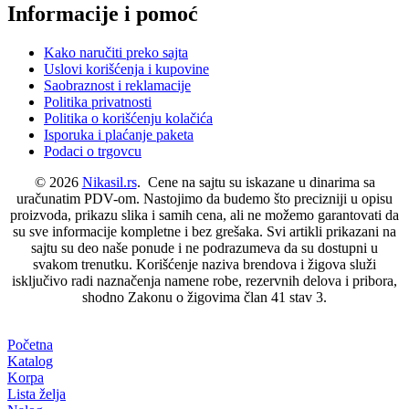
Informacije i pomoć
Kako naručiti preko sajta
Uslovi korišćenja i kupovine
Saobraznost i reklamacije
Politika privatnosti
Politika o korišćenju kolačića
Isporuka i plaćanje paketa
Podaci o trgovcu
© 2026
Nikasil.rs
. Cene na sajtu su iskazane u dinarima sa
uračunatim PDV-om. Nastojimo da budemo što precizniji u opisu
proizvoda, prikazu slika i samih cena, ali ne možemo garantovati da
su sve informacije kompletne i bez grešaka. Svi artikli prikazani na
sajtu su deo naše ponude i ne podrazumeva da su dostupni u
svakom trenutku. Korišćenje naziva brendova i žigova služi
isključivo radi naznačenja namene robe, rezervnih delova i pribora,
shodno Zakonu o žigovima član 41 stav 3.
Početna
Katalog
Korpa
Lista želja