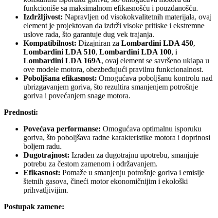
funkcioniše sa maksimalnom efikasnošću i pouzdanošću.
Izdržljivost:
Napravljen od visokokvalitetnih materijala, ovaj
element je projektovan da izdrži visoke pritiske i ekstremne
uslove rada, što garantuje dug vek trajanja.
Kompatibilnost:
Dizajniran za
Lombardini LDA 450
,
Lombardini LDA 510
,
Lombardini LDA 100
, i
Lombardini LDA 169A
, ovaj element se savršeno uklapa u
ove modele motora, obezbeđujući pravilnu funkcionalnost.
Poboljšana efikasnost:
Omogućava poboljšanu kontrolu nad
ubrizgavanjem goriva, što rezultira smanjenjem potrošnje
goriva i povećanjem snage motora.
Prednosti:
Povećava performanse:
Omogućava optimalnu isporuku
goriva, što poboljšava radne karakteristike motora i doprinosi
boljem radu.
Dugotrajnost:
Izrađen za dugotrajnu upotrebu, smanjuje
potrebu za čestom zamenom i održavanjem.
Efikasnost:
Pomaže u smanjenju potrošnje goriva i emisije
štetnih gasova, čineći motor ekonomičnijim i ekološki
prihvatljivijim.
Postupak zamene: