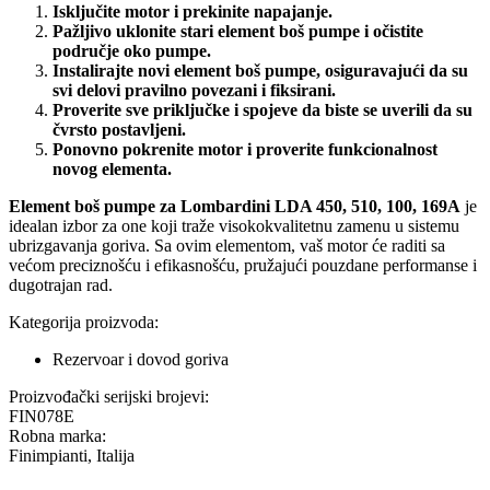
Isključite motor i prekinite napajanje.
Pažljivo uklonite stari element boš pumpe i očistite
područje oko pumpe.
Instalirajte novi element boš pumpe, osiguravajući da su
svi delovi pravilno povezani i fiksirani.
Proverite sve priključke i spojeve da biste se uverili da su
čvrsto postavljeni.
Ponovno pokrenite motor i proverite funkcionalnost
novog elementa.
Element boš pumpe za Lombardini LDA 450, 510, 100, 169A
je
idealan izbor za one koji traže visokokvalitetnu zamenu u sistemu
ubrizgavanja goriva. Sa ovim elementom, vaš motor će raditi sa
većom preciznošću i efikasnošću, pružajući pouzdane performanse i
dugotrajan rad.
Kategorija proizvoda:
Rezervoar i dovod goriva
Proizvođački serijski brojevi:
FIN078E
Robna marka:
Finimpianti, Italija