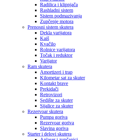
Radilica i klipnjača
Rashladni sistem
Sistem podmazivanja
Zupčenje motora
Prenosni sistem skutera
Dekla varijatora
Kaiš
Kvačilo
Rolnice varijatora
Točak i reduktor
Varijator
Ram skutera
Amortizeri i trap
Kilometar sat za skuter
Kontakt brave
Prekidači
Retrovizori
Sedište za skuter
Sijalice za skuter
Rezervoar skutera
Pumpa goriva
Rezervoar goriva
Slavina goriva
Starter i delovi skutera
Anlaser i zupčanici