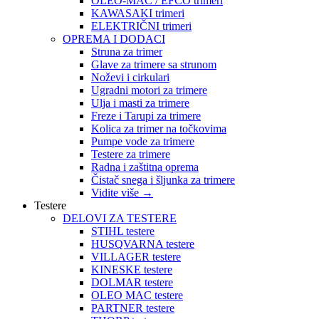
OLEO-MAC / EFCO trimeri
KAWASAKI trimeri
ELEKTRIČNI trimeri
OPREMA I DODACI
Struna za trimer
Glave za trimere sa strunom
Noževi i cirkulari
Ugradni motori za trimere
Ulja i masti za trimere
Freze i Tarupi za trimere
Kolica za trimer na točkovima
Pumpe vode za trimere
Testere za trimere
Radna i zaštitna oprema
Čistač snega i šljunka za trimere
Vidite više
→
Testere
DELOVI ZA TESTERE
STIHL testere
HUSQVARNA testere
VILLAGER testere
KINESKE testere
DOLMAR testere
OLEO MAC testere
PARTNER testere