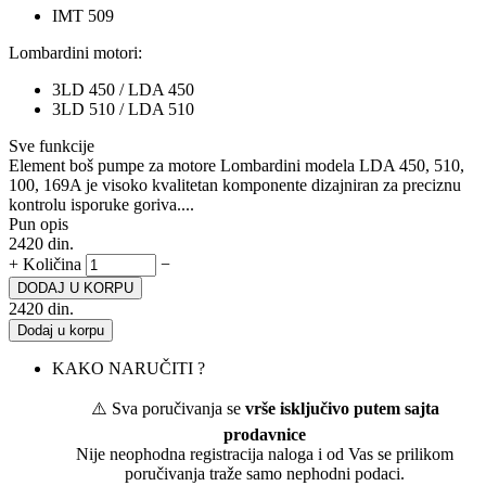
IMT 509
Lombardini motori:
3LD 450 / LDA 450
3LD 510 / LDA 510
Sve funkcije
Element boš pumpe za motore Lombardini modela LDA 450, 510,
100, 169A je visoko kvalitetan komponente dizajniran za preciznu
kontrolu isporuke goriva....
Pun opis
2420
din.
+
Količina
−
DODAJ U KORPU
2420
din.
Dodaj u korpu
KAKO NARUČITI ?
⚠️ Sva poručivanja se
vrše isključivo putem sajta
prodavnice
Nije neophodna registracija naloga i od Vas se prilikom
poručivanja traže samo nephodni podaci.