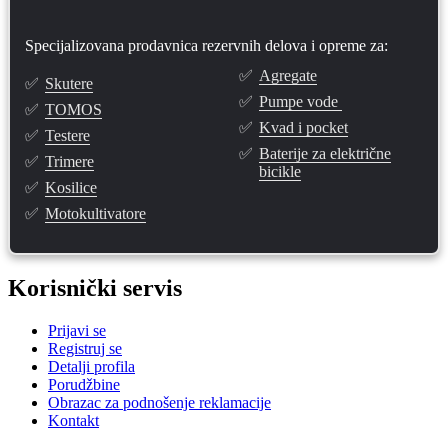
Specijalizovana prodavnica rezervnih delova i opreme za:
✅
Agregate
✅
Skutere
✅
Pumpe vode
✅
TOMOS
✅
Kvad i pocket
✅
Testere
✅
Baterije za električne
✅
Trimere
bicikle
✅
Kosilice
✅
Motokultivatore
Korisnički servis
Prijavi se
Registruj se
Detalji profila
Porudžbine
Obrazac za podnošenje reklamacije
Kontakt