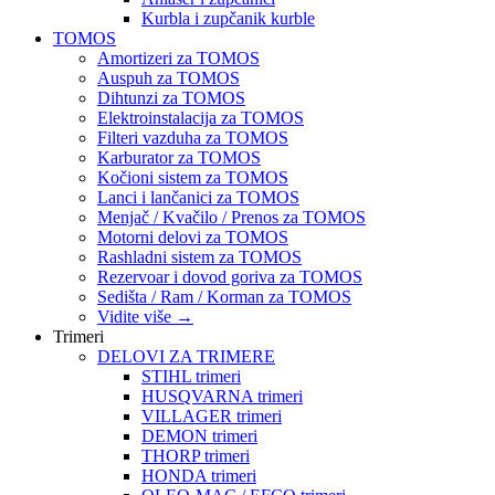
Kurbla i zupčanik kurble
TOMOS
Amortizeri za TOMOS
Auspuh za TOMOS
Dihtunzi za TOMOS
Elektroinstalacija za TOMOS
Filteri vazduha za TOMOS
Karburator za TOMOS
Kočioni sistem za TOMOS
Lanci i lančanici za TOMOS
Menjač / Kvačilo / Prenos za TOMOS
Motorni delovi za TOMOS
Rashladni sistem za TOMOS
Rezervoar i dovod goriva za TOMOS
Sedišta / Ram / Korman za TOMOS
Vidite više
→
Trimeri
DELOVI ZA TRIMERE
STIHL trimeri
HUSQVARNA trimeri
VILLAGER trimeri
DEMON trimeri
THORP trimeri
HONDA trimeri