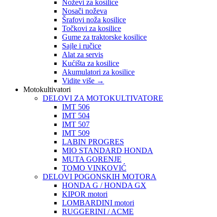
Noževi za kosilice
Nosači noževa
Šrafovi noža kosilice
Točkovi za kosilice
Gume za traktorske kosilice
Sajle i ručice
Alat za servis
Kućišta za kosilice
Akumulatori za kosilice
Vidite više
→
Motokultivatori
DELOVI ZA MOTOKULTIVATORE
IMT 506
IMT 504
IMT 507
IMT 509
LABIN PROGRES
MIO STANDARD HONDA
MUTA GORENJE
TOMO VINKOVIĆ
DELOVI POGONSKIH MOTORA
HONDA G / HONDA GX
KIPOR motori
LOMBARDINI motori
RUGGERINI / ACME