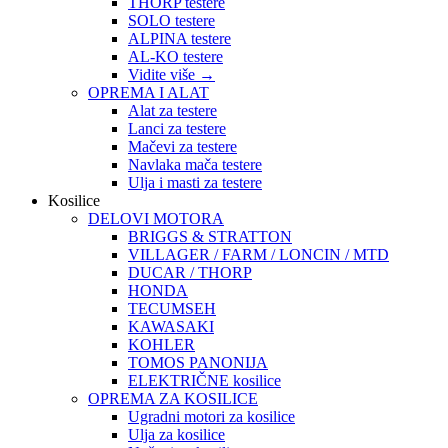
THORP testere
SOLO testere
ALPINA testere
AL-KO testere
Vidite više
→
OPREMA I ALAT
Alat za testere
Lanci za testere
Mačevi za testere
Navlaka mača testere
Ulja i masti za testere
Kosilice
DELOVI MOTORA
BRIGGS & STRATTON
VILLAGER / FARM / LONCIN / MTD
DUCAR / THORP
HONDA
TECUMSEH
KAWASAKI
KOHLER
TOMOS PANONIJA
ELEKTRIČNE kosilice
OPREMA ZA KOSILICE
Ugradni motori za kosilice
Ulja za kosilice