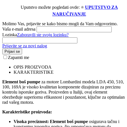
Uputstvo možete pogledati ovde: ⭐
UPUTSTVO ZA
NARUČIVANJE
Molimo Vas, prijavite se kako bismo mogli da Vam odgovorimo.
Vaša e-mail adresa
Lozinka
Zaboravili ste svoju lozinku?
Prijavite se za novi nalog
Prijavi se
Zapamti me
OPIS PROIZVODA
KARAKTERISTIKE
Element boš pumpe
za motore Lombardini modela LDA 450, 510,
100, 169A je visoko kvalitetan komponente dizajniran za preciznu
kontrolu isporuke goriva. Proizveden u Italiji, ovaj element
obezbeđuje superiornu efikasnost i pouzdanost, ključne za optimalan
rad vašeg motora.
Karakteristike proizvoda:
Visoka preciznost:
Element boš pumpe
osigurava tačnu i
konstantnu isporuku goriva, što omogućava motoru da