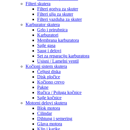
Filteri skutera
Filteri goriva za skuter
Filteri ulja za skuter
Filteri vazduha za skuter
Karburator skutera
Grlo i prirubnica
Karburatori
Membrana karburatora
Sajle gasa
Saug i delovi
Set za reparaciju karburatora
Usisni / Lamelni ventil
Kočioni sistem skutera
Čeljust diska
Disk pločice
Kočiono crevo
Pakne
Ručica / Poluga kočnice
Sajle kočnice
Motorni delovi skutera
Blok motora
Cilindar
Dihtung i semering
Glava motora
Klip i karike