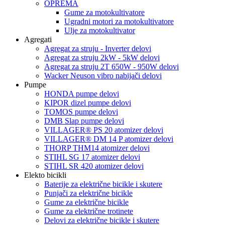
OPREMA
Gume za motokultivatore
Ugradni motori za motokultivatore
Ulje za motokultivator
Agregati
Agregat za struju - Inverter delovi
Agregat za struju 2kW - 5kW delovi
Agregat za struju 2T 650W - 950W delovi
Wacker Neuson vibro nabijači delovi
Pumpe
HONDA pumpe delovi
KIPOR dizel pumpe delovi
TOMOS pumpe delovi
DMB Slap pumpe delovi
VILLAGER® PS 20 atomizer delovi
VILLAGER® DM 14 P atomizer delovi
THORP THM14 atomizer delovi
STIHL SG 17 atomizer delovi
STIHL SR 420 atomizer delovi
Elekto bicikli
Baterije za električne bicikle i skutere
Punjači za električne bicikle
Gume za električne bicikle
Gume za električne trotinete
Delovi za električne bicikle i skutere