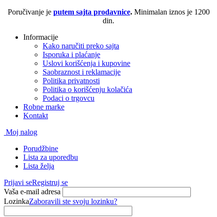
Poručivanje je
putem sajta prodavnice
.
Minimalan iznos je 1200
din.
Informacije
Kako naručiti preko sajta
Isporuka i plaćanje
Uslovi korišćenja i kupovine
Saobraznost i reklamacije
Politika privatnosti
Politika o korišćenju kolačića
Podaci o trgovcu
Robne marke
Kontakt
Moj nalog
Porudžbine
Lista za uporedbu
Lista želja
Prijavi se
Registruj se
Vaša e-mail adresa
Lozinka
Zaboravili ste svoju lozinku?