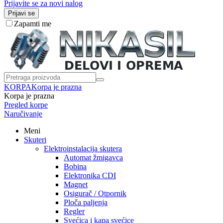
Prijavite se za novi nalog
Prijavi se
Zapamti me
KORPA
Korpa je prazna
Korpa je prazna
Pregled korpe
Naručivanje
Meni
Skuteri
Elektroinstalacija skutera
Automat žmigavca
Bobina
Elektronika CDI
Magnet
Osigurač / Otpornik
Ploča paljenja
Regler
Svećica i kapa svećice