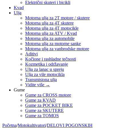
Električni skuteri i bicikli
Kvad
Ulja
Motorna ulja za 2T motore / skutere
Motorna ulja za 4T skutere
Motorna ulja za 4T motocikle
Motorna ulja za ATV / Kvad
Motorna ulja za automobile
Motorna ulja za motorne sanke
Motorna ulja za vanbrodske motore
Aditivi
Kočione i rashladne tečnosti
Kozmetika i održavanje
Ulja za lanac u spreju
Ulja za vile motocikla
Transmisiona ulja
Vidite više
→
Gume
Gume za CROSS motore
Gume za KVAD
Gume za POCKET BIKE
Gume za SKUTERE
Gume za TOMOS
Početna
/
Motokultivatori
/
DELOVI POGONSKIH