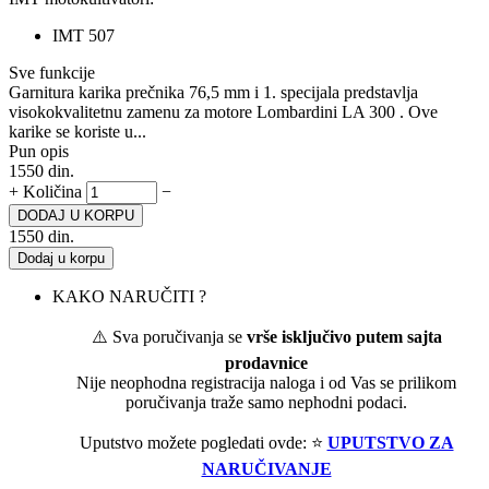
IMT 507
Sve funkcije
Garnitura karika prečnika 76,5 mm i 1. specijala predstavlja
visokokvalitetnu zamenu za motore Lombardini LA 300 . Ove
karike se koriste u...
Pun opis
1550
din.
+
Količina
−
DODAJ U KORPU
1550
din.
Dodaj u korpu
KAKO NARUČITI ?
⚠️ Sva poručivanja se
vrše isključivo putem sajta
prodavnice
Nije neophodna registracija naloga i od Vas se prilikom
poručivanja traže samo nephodni podaci.
Uputstvo možete pogledati ovde: ⭐
UPUTSTVO ZA
NARUČIVANJE