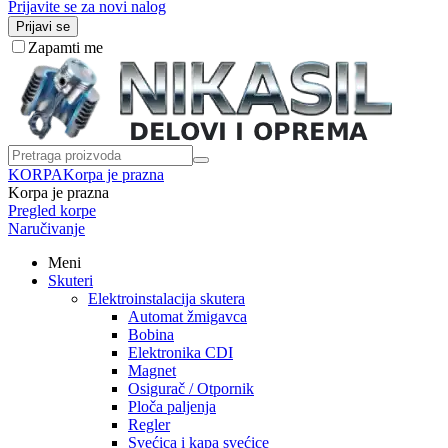
Prijavite se za novi nalog
Prijavi se
Zapamti me
KORPA
Korpa je prazna
Korpa je prazna
Pregled korpe
Naručivanje
Meni
Skuteri
Elektroinstalacija skutera
Automat žmigavca
Bobina
Elektronika CDI
Magnet
Osigurač / Otpornik
Ploča paljenja
Regler
Svećica i kapa svećice