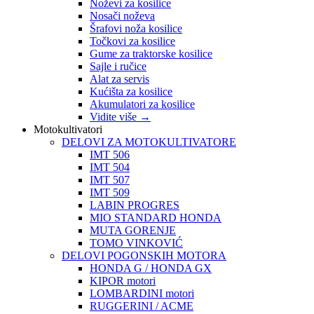
Noževi za kosilice
Nosači noževa
Šrafovi noža kosilice
Točkovi za kosilice
Gume za traktorske kosilice
Sajle i ručice
Alat za servis
Kućišta za kosilice
Akumulatori za kosilice
Vidite više
→
Motokultivatori
DELOVI ZA MOTOKULTIVATORE
IMT 506
IMT 504
IMT 507
IMT 509
LABIN PROGRES
MIO STANDARD HONDA
MUTA GORENJE
TOMO VINKOVIĆ
DELOVI POGONSKIH MOTORA
HONDA G / HONDA GX
KIPOR motori
LOMBARDINI motori
RUGGERINI / ACME