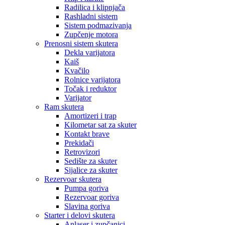
Radilica i klipnjača
Rashladni sistem
Sistem podmazivanja
Zupčenje motora
Prenosni sistem skutera
Dekla varijatora
Kaiš
Kvačilo
Rolnice varijatora
Točak i reduktor
Varijator
Ram skutera
Amortizeri i trap
Kilometar sat za skuter
Kontakt brave
Prekidači
Retrovizori
Sedište za skuter
Sijalice za skuter
Rezervoar skutera
Pumpa goriva
Rezervoar goriva
Slavina goriva
Starter i delovi skutera
Anlaser i zupčanici