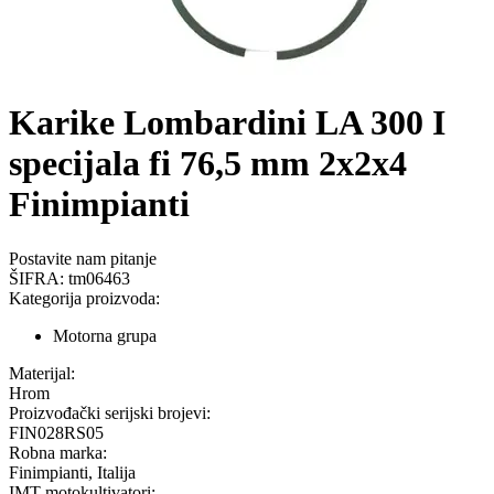
Karike Lombardini LA 300 I
specijala fi 76,5 mm 2x2x4
Finimpianti
Postavite nam pitanje
ŠIFRA:
tm06463
Kategorija proizvoda:
Motorna grupa
Materijal:
Hrom
Proizvođački serijski brojevi:
FIN028RS05
Robna marka:
Finimpianti, Italija
IMT motokultivatori: