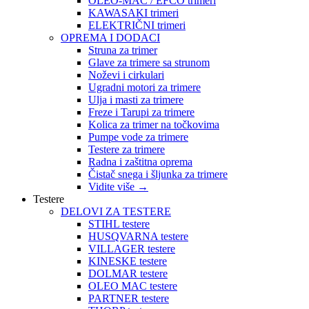
OLEO-MAC / EFCO trimeri
KAWASAKI trimeri
ELEKTRIČNI trimeri
OPREMA I DODACI
Struna za trimer
Glave za trimere sa strunom
Noževi i cirkulari
Ugradni motori za trimere
Ulja i masti za trimere
Freze i Tarupi za trimere
Kolica za trimer na točkovima
Pumpe vode za trimere
Testere za trimere
Radna i zaštitna oprema
Čistač snega i šljunka za trimere
Vidite više
→
Testere
DELOVI ZA TESTERE
STIHL testere
HUSQVARNA testere
VILLAGER testere
KINESKE testere
DOLMAR testere
OLEO MAC testere
PARTNER testere