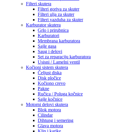
Filteri skutera
Filteri goriva za skuter
Filteri ulja za skuter
Filteri vazduha za skuter
Karburator skutera
Grlo i prirubnica
Karburatori
Membrana karburatora
Sajle gasa
Saug i delovi
Set za reparaciju karburatora
Usisni / Lamelni ventil
Kočioni sistem skutera
Čeljust diska
Disk pločice
Kočiono crevo
Pakne
Ručica / Poluga kočnice
Sajle kočnice
Motorni delovi skutera
Blok motora
Cilindar
Dihtung i semering
Glava motora
Klip i karike