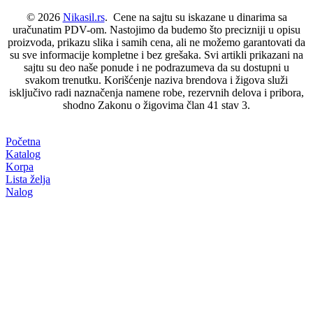
© 2026
Nikasil.rs
. Cene na sajtu su iskazane u dinarima sa
uračunatim PDV-om. Nastojimo da budemo što precizniji u opisu
proizvoda, prikazu slika i samih cena, ali ne možemo garantovati da
su sve informacije kompletne i bez grešaka. Svi artikli prikazani na
sajtu su deo naše ponude i ne podrazumeva da su dostupni u
svakom trenutku. Korišćenje naziva brendova i žigova služi
isključivo radi naznačenja namene robe, rezervnih delova i pribora,
shodno Zakonu o žigovima član 41 stav 3.
Početna
Katalog
Korpa
Lista želja
Nalog