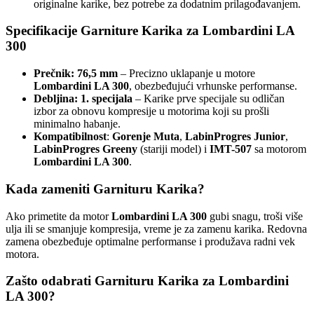
originalne karike, bez potrebe za dodatnim prilagođavanjem.
Specifikacije Garniture Karika za Lombardini LA
300
Prečnik: 76,5 mm
– Precizno uklapanje u motore
Lombardini LA 300
, obezbeđujući vrhunske performanse.
Debljina: 1. specijala
– Karike prve specijale su odličan
izbor za obnovu kompresije u motorima koji su prošli
minimalno habanje.
Kompatibilnost
:
Gorenje Muta
,
LabinProgres Junior
,
LabinProgres Greeny
(stariji model) i
IMT-507
sa motorom
Lombardini LA 300
.
Kada zameniti Garnituru Karika?
Ako primetite da motor
Lombardini LA 300
gubi snagu, troši više
ulja ili se smanjuje kompresija, vreme je za zamenu karika. Redovna
zamena obezbeđuje optimalne performanse i produžava radni vek
motora.
Zašto odabrati Garnituru Karika za Lombardini
LA 300?