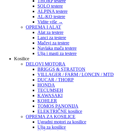
THORP testere
SOLO testere
ALPINA testere
AL-KO testere
Vidite više
→
OPREMA I ALAT
Alat za testere
Lanci za testere
Mačevi za testere
Navlaka mača testere
Ulja i masti za testere
Kosilice
DELOVI MOTORA
BRIGGS & STRATTON
VILLAGER / FARM / LONCIN / MTD
DUCAR / THORP
HONDA
TECUMSEH
KAWASAKI
KOHLER
TOMOS PANONIJA
ELEKTRIČNE kosilice
OPREMA ZA KOSILICE
Ugradni motori za kosilice
Ulja za kosilice