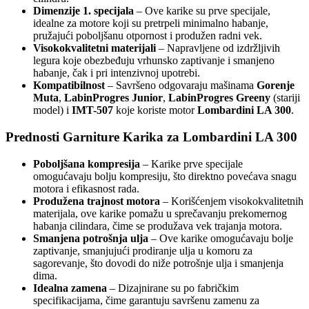
Dimenzije 1. specijala
– Ove karike su prve specijale,
idealne za motore koji su pretrpeli minimalno habanje,
pružajući poboljšanu otpornost i produžen radni vek.
Visokokvalitetni materijali
– Napravljene od izdržljivih
legura koje obezbeđuju vrhunsko zaptivanje i smanjeno
habanje, čak i pri intenzivnoj upotrebi.
Kompatibilnost
– Savršeno odgovaraju mašinama
Gorenje
Muta
,
LabinProgres Junior
,
LabinProgres Greeny
(stariji
model) i
IMT-507
koje koriste motor
Lombardini LA 300
.
Prednosti Garniture Karika za Lombardini LA 300
Poboljšana kompresija
– Karike prve specijale
omogućavaju bolju kompresiju, što direktno povećava snagu
motora i efikasnost rada.
Produžena trajnost motora
– Korišćenjem visokokvalitetnih
materijala, ove karike pomažu u sprečavanju prekomernog
habanja cilindara, čime se produžava vek trajanja motora.
Smanjena potrošnja ulja
– Ove karike omogućavaju bolje
zaptivanje, smanjujući prodiranje ulja u komoru za
sagorevanje, što dovodi do niže potrošnje ulja i smanjenja
dima.
Idealna zamena
– Dizajnirane su po fabričkim
specifikacijama, čime garantuju savršenu zamenu za