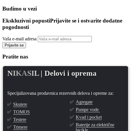
Budimo u vezi
Ekskluzivni popusti
Prijavite se i ostvarite dodatne
pogodnosti
Vaša e-mail adresa
Prijavite se
Pratite nas
NIKASIL
| Delovi i oprema
Specijalizovana prodavnica rezervnih delova i opreme za:
✅
Agregate
✅
Skutere
✅
Pumpe vode
✅
TOMOS
✅
Kvad i pocket
✅
Testere
✅
Baterije za električne
✅
Trimere
bicikle