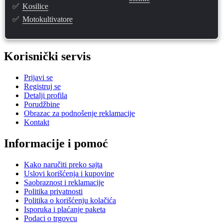
✅
Kosilice
✅
Motokultivatore
Korisnički servis
Prijavi se
Registruj se
Detalji profila
Porudžbine
Obrazac za podnošenje reklamacije
Kontakt
Informacije i pomoć
Kako naručiti preko sajta
Uslovi korišćenja i kupovine
Saobraznost i reklamacije
Politika privatnosti
Politika o korišćenju kolačića
Isporuka i plaćanje paketa
Podaci o trgovcu