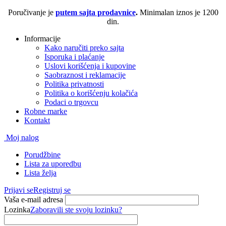
Poručivanje je
putem sajta prodavnice
.
Minimalan iznos je 1200
din.
Informacije
Kako naručiti preko sajta
Isporuka i plaćanje
Uslovi korišćenja i kupovine
Saobraznost i reklamacije
Politika privatnosti
Politika o korišćenju kolačića
Podaci o trgovcu
Robne marke
Kontakt
Moj nalog
Porudžbine
Lista za uporedbu
Lista želja
Prijavi se
Registruj se
Vaša e-mail adresa
Lozinka
Zaboravili ste svoju lozinku?