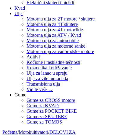
Električni skuteri i bicikli
Kvad
Ulja
Motorna ulja za 2T motore / skutere
Motorna ulja za 4T skutere
Motorna ulja za 4T motocikle
Motorna ulja za ATV / Kvad
Motorna ulja za automobile
Motorna ulja za motorne sanke
Motorna ulja za vanbrodske motore
Aditivi
Kočione i rashladne tečnosti
Kozmetika i održavanje
Ulja za lanac u spreju
Ulja za vile motocikla
Transmisiona ulja
Vidite više
→
Gume
Gume za CROSS motore
Gume za KVAD
Gume za POCKET BIKE
Gume za SKUTERE
Gume za TOMOS
Početna
/
Motokultivatori
/
DELOVI ZA