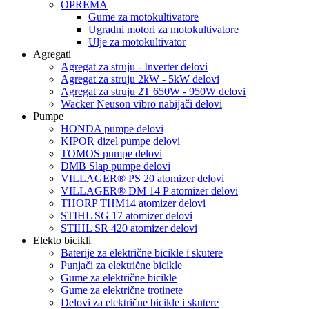
OPREMA
Gume za motokultivatore
Ugradni motori za motokultivatore
Ulje za motokultivator
Agregati
Agregat za struju - Inverter delovi
Agregat za struju 2kW - 5kW delovi
Agregat za struju 2T 650W - 950W delovi
Wacker Neuson vibro nabijači delovi
Pumpe
HONDA pumpe delovi
KIPOR dizel pumpe delovi
TOMOS pumpe delovi
DMB Slap pumpe delovi
VILLAGER® PS 20 atomizer delovi
VILLAGER® DM 14 P atomizer delovi
THORP THM14 atomizer delovi
STIHL SG 17 atomizer delovi
STIHL SR 420 atomizer delovi
Elekto bicikli
Baterije za električne bicikle i skutere
Punjači za električne bicikle
Gume za električne bicikle
Gume za električne trotinete
Delovi za električne bicikle i skutere