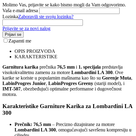
Molimo Vas, prijavite se kako bismo mogli da Vam odgovorimo.
Vaša e-mail adresa
Lozinka
Zaboravili ste svoju lozinku?
Prijavite se za novi nalog
Prijavi se
Zapamti me
OPIS PROIZVODA
KARAKTERISTIKE
Garnitura karika
prečnika
76,5 mm
i
1. specijala
predstavlja
visokokvalitetnu zamenu za motore
Lombardini LA 300
. Ove
karike se koriste u popularnim mašinama kao što su
Gorenje Muta
,
LabinProgres Junior
,
LabinProgres Greeny
(stariji model), i
IMT-507
, obezbeđujući optimalne performanse i dugovečnost
motora.
Karakteristike Garniture Karika za Lombardini LA
300
Prečnik: 76,5 mm
– Precizno dizajnirane za motore
Lombardini LA 300
, omogućavajući savršenu kompresiju u
cilindru.