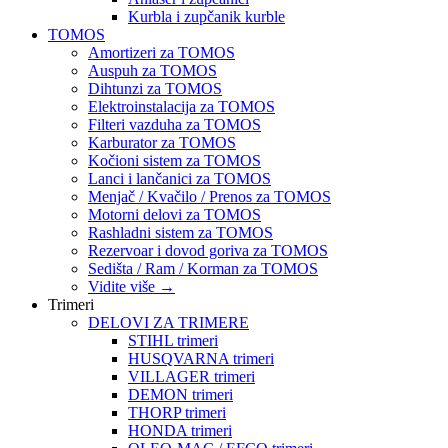
Kurbla i zupčanik kurble
TOMOS
Amortizeri za TOMOS
Auspuh za TOMOS
Dihtunzi za TOMOS
Elektroinstalacija za TOMOS
Filteri vazduha za TOMOS
Karburator za TOMOS
Kočioni sistem za TOMOS
Lanci i lančanici za TOMOS
Menjač / Kvačilo / Prenos za TOMOS
Motorni delovi za TOMOS
Rashladni sistem za TOMOS
Rezervoar i dovod goriva za TOMOS
Sedišta / Ram / Korman za TOMOS
Vidite više
→
Trimeri
DELOVI ZA TRIMERE
STIHL trimeri
HUSQVARNA trimeri
VILLAGER trimeri
DEMON trimeri
THORP trimeri
HONDA trimeri