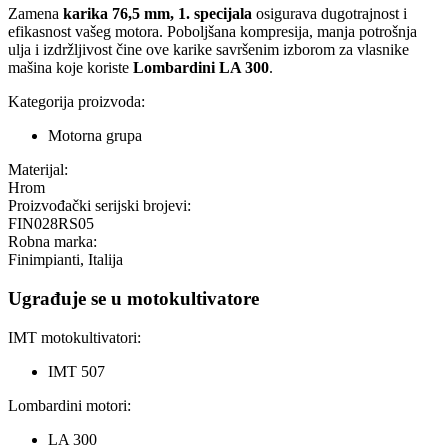
Zamena
karika 76,5 mm, 1. specijala
osigurava dugotrajnost i
efikasnost vašeg motora. Poboljšana kompresija, manja potrošnja
ulja i izdržljivost čine ove karike savršenim izborom za vlasnike
mašina koje koriste
Lombardini LA 300
.
Kategorija proizvoda:
Motorna grupa
Materijal:
Hrom
Proizvođački serijski brojevi:
FIN028RS05
Robna marka:
Finimpianti, Italija
Ugrađuje se u motokultivatore
IMT motokultivatori:
IMT 507
Lombardini motori:
LA 300