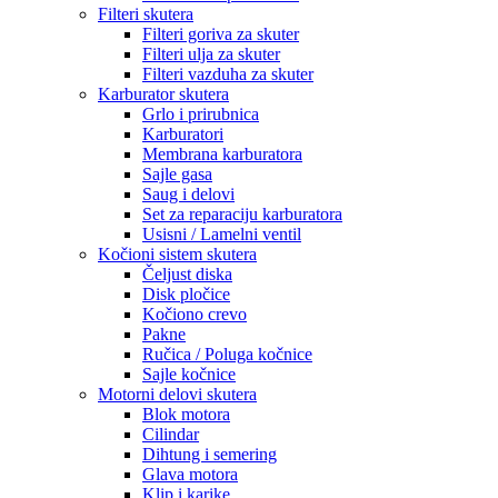
Filteri skutera
Filteri goriva za skuter
Filteri ulja za skuter
Filteri vazduha za skuter
Karburator skutera
Grlo i prirubnica
Karburatori
Membrana karburatora
Sajle gasa
Saug i delovi
Set za reparaciju karburatora
Usisni / Lamelni ventil
Kočioni sistem skutera
Čeljust diska
Disk pločice
Kočiono crevo
Pakne
Ručica / Poluga kočnice
Sajle kočnice
Motorni delovi skutera
Blok motora
Cilindar
Dihtung i semering
Glava motora
Klip i karike