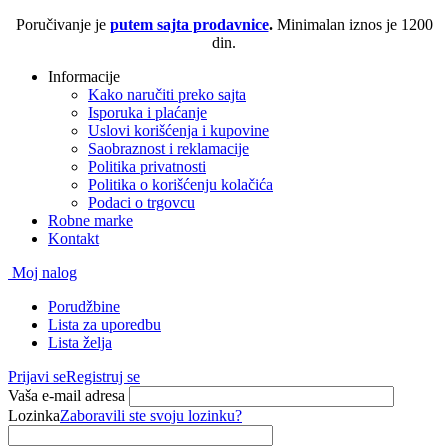
Poručivanje je
putem sajta prodavnice
.
Minimalan iznos je 1200
din.
Informacije
Kako naručiti preko sajta
Isporuka i plaćanje
Uslovi korišćenja i kupovine
Saobraznost i reklamacije
Politika privatnosti
Politika o korišćenju kolačića
Podaci o trgovcu
Robne marke
Kontakt
Moj nalog
Porudžbine
Lista za uporedbu
Lista želja
Prijavi se
Registruj se
Vaša e-mail adresa
Lozinka
Zaboravili ste svoju lozinku?