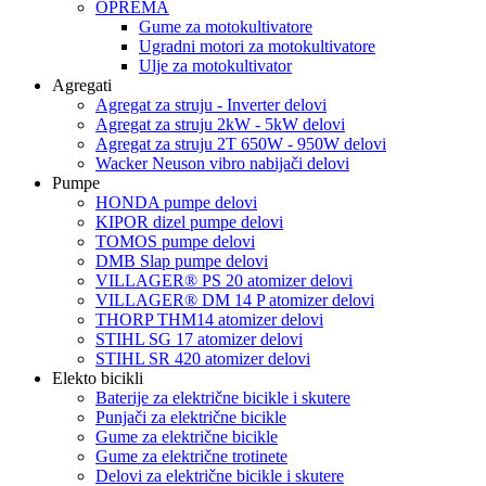
OPREMA
Gume za motokultivatore
Ugradni motori za motokultivatore
Ulje za motokultivator
Agregati
Agregat za struju - Inverter delovi
Agregat za struju 2kW - 5kW delovi
Agregat za struju 2T 650W - 950W delovi
Wacker Neuson vibro nabijači delovi
Pumpe
HONDA pumpe delovi
KIPOR dizel pumpe delovi
TOMOS pumpe delovi
DMB Slap pumpe delovi
VILLAGER® PS 20 atomizer delovi
VILLAGER® DM 14 P atomizer delovi
THORP THM14 atomizer delovi
STIHL SG 17 atomizer delovi
STIHL SR 420 atomizer delovi
Elekto bicikli
Baterije za električne bicikle i skutere
Punjači za električne bicikle
Gume za električne bicikle
Gume za električne trotinete
Delovi za električne bicikle i skutere