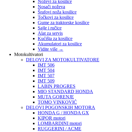
Noževi za kosilice
Nosači noževa
Šrafovi noža kosilice
Točkovi za kosilice
Gume za traktorske kosilice
Sajle i ručice
Alat za servis
Kućišta za kosilice
Akumulatori za kosilice
Vidite više
→
Motokultivatori
DELOVI ZA MOTOKULTIVATORE
IMT 506
IMT 504
IMT 507
IMT 509
LABIN PROGRES
MIO STANDARD HONDA
MUTA GORENJE
TOMO VINKOVIĆ
DELOVI POGONSKIH MOTORA
HONDA G / HONDA GX
KIPOR motori
LOMBARDINI motori
RUGGERINI / ACME