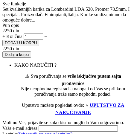
Sve funkcije
Set kvalitetnijih karika za Lombardini LDA 520. Promer 78,5mm, I
specijala. Proizvođač: Finimpianti,Italija. Karike su dizajnirane da
omoguće dobre...
Pun opis
2250
din.
+
Količina
−
DODAJ U KORPU
2250
din.
Dodaj u korpu
KAKO NARUČITI ?
⚠️ Sva poručivanja se
vrše isključivo putem sajta
prodavnice
Nije neophodna registracija naloga i od Vas se prilikom
poručivanja traže samo nephodni podaci.
Uputstvo možete pogledati ovde: ⭐
UPUTSTVO ZA
NARUČIVANJE
Molimo Vas, prijavite se kako bismo mogli da Vam odgovorimo.
Vaša e-mail adresa