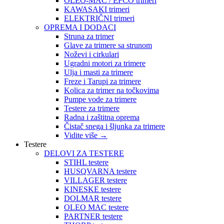
OLEO-MAC / EFCO trimeri
KAWASAKI trimeri
ELEKTRIČNI trimeri
OPREMA I DODACI
Struna za trimer
Glave za trimere sa strunom
Noževi i cirkulari
Ugradni motori za trimere
Ulja i masti za trimere
Freze i Tarupi za trimere
Kolica za trimer na točkovima
Pumpe vode za trimere
Testere za trimere
Radna i zaštitna oprema
Čistač snega i šljunka za trimere
Vidite više
→
Testere
DELOVI ZA TESTERE
STIHL testere
HUSQVARNA testere
VILLAGER testere
KINESKE testere
DOLMAR testere
OLEO MAC testere
PARTNER testere