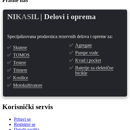
Pratite nas
NIKASIL
| Delovi i oprema
Specijalizovana prodavnica rezervnih delova i opreme za:
✅
Agregate
✅
Skutere
✅
Pumpe vode
✅
TOMOS
✅
Kvad i pocket
✅
Testere
✅
Baterije za električne
✅
Trimere
bicikle
✅
Kosilice
✅
Motokultivatore
Korisnički servis
Prijavi se
Registruj se
Detalji profila