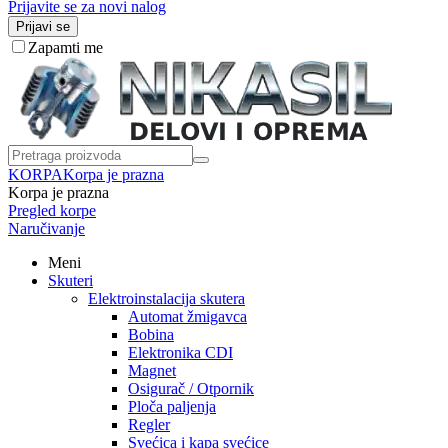
Prijavite se za novi nalog
Prijavi se
Zapamti me
KORPA
Korpa je prazna
Korpa je prazna
Pregled korpe
Naručivanje
Meni
Skuteri
Elektroinstalacija skutera
Automat žmigavca
Bobina
Elektronika CDI
Magnet
Osigurač / Otpornik
Ploča paljenja
Regler
Svećica i kapa svećice