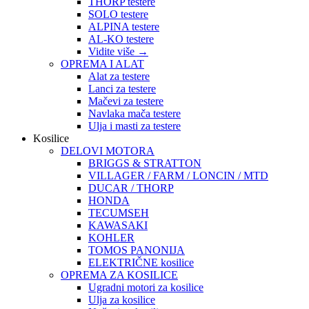
THORP testere
SOLO testere
ALPINA testere
AL-KO testere
Vidite više
→
OPREMA I ALAT
Alat za testere
Lanci za testere
Mačevi za testere
Navlaka mača testere
Ulja i masti za testere
Kosilice
DELOVI MOTORA
BRIGGS & STRATTON
VILLAGER / FARM / LONCIN / MTD
DUCAR / THORP
HONDA
TECUMSEH
KAWASAKI
KOHLER
TOMOS PANONIJA
ELEKTRIČNE kosilice
OPREMA ZA KOSILICE
Ugradni motori za kosilice
Ulja za kosilice