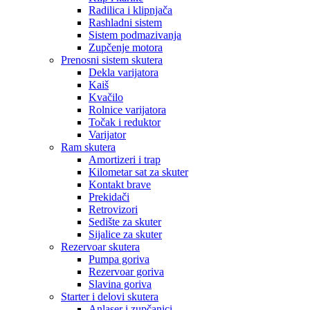
Radilica i klipnjača
Rashladni sistem
Sistem podmazivanja
Zupčenje motora
Prenosni sistem skutera
Dekla varijatora
Kaiš
Kvačilo
Rolnice varijatora
Točak i reduktor
Varijator
Ram skutera
Amortizeri i trap
Kilometar sat za skuter
Kontakt brave
Prekidači
Retrovizori
Sedište za skuter
Sijalice za skuter
Rezervoar skutera
Pumpa goriva
Rezervoar goriva
Slavina goriva
Starter i delovi skutera
Anlaser i zupčanici