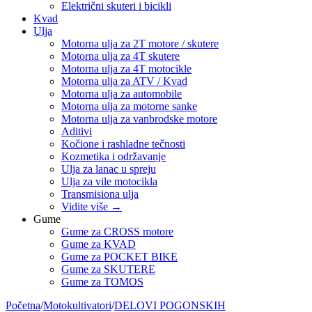
Električni skuteri i bicikli
Kvad
Ulja
Motorna ulja za 2T motore / skutere
Motorna ulja za 4T skutere
Motorna ulja za 4T motocikle
Motorna ulja za ATV / Kvad
Motorna ulja za automobile
Motorna ulja za motorne sanke
Motorna ulja za vanbrodske motore
Aditivi
Kočione i rashladne tečnosti
Kozmetika i održavanje
Ulja za lanac u spreju
Ulja za vile motocikla
Transmisiona ulja
Vidite više
→
Gume
Gume za CROSS motore
Gume za KVAD
Gume za POCKET BIKE
Gume za SKUTERE
Gume za TOMOS
Početna
/
Motokultivatori
/
DELOVI POGONSKIH