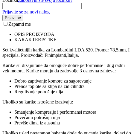
Lozinka
Zaboravili ste svoju lozinku?
Prijavite se za novi nalog
Prijavi se
Zapamti me
OPIS PROIZVODA
KARAKTERISTIKE
Set kvalitetnijih karika za Lombardini LDA 520. Promer 78,5mm, I
specijala. Proizvođač: Finimpianti,Italija.
Karike su dizajnirane da omoguće dobre performanse i dug radni
vek motora. Karike moraju da zadovolje 3 osnovna zahteva:
Dobro zaptivanje komore za sagorevanje
Prenos toplote sa klipa na zid cilindra
Regulisanje potrošnje ulja
Ukoliko su karike istrošene izazivaju:
Smanjenje kompresije i performansi motora
Povećanu potrošnju ulja
Previše dima iz auspuha
Ukoliko usled preteranog habanja dođe do pucanja karika, dolazi do