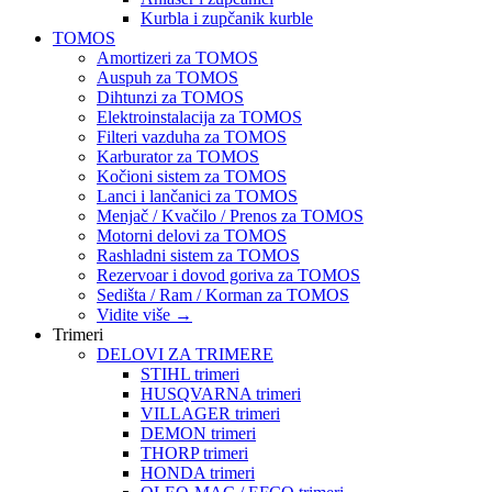
Kurbla i zupčanik kurble
TOMOS
Amortizeri za TOMOS
Auspuh za TOMOS
Dihtunzi za TOMOS
Elektroinstalacija za TOMOS
Filteri vazduha za TOMOS
Karburator za TOMOS
Kočioni sistem za TOMOS
Lanci i lančanici za TOMOS
Menjač / Kvačilo / Prenos za TOMOS
Motorni delovi za TOMOS
Rashladni sistem za TOMOS
Rezervoar i dovod goriva za TOMOS
Sedišta / Ram / Korman za TOMOS
Vidite više
→
Trimeri
DELOVI ZA TRIMERE
STIHL trimeri
HUSQVARNA trimeri
VILLAGER trimeri
DEMON trimeri
THORP trimeri
HONDA trimeri