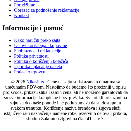
Porudžbine
Obrazac za podnošenje reklamacije
Kontakt
Informacije i pomoć
Kako naručiti preko sajta
Uslovi korišćenja i kupovine
Saobraznost i reklamacije
Politika privatnosti
Politika o korišćenju kolačića
Isporuka i plaćanje paketa
Podaci o trgovcu
© 2026
Nikasil.rs
. Cene na sajtu su iskazane u dinarima sa
uračunatim PDV-om. Nastojimo da budemo što precizniji u opisu
proizvoda, prikazu slika i samih cena, ali ne možemo garantovati da
su sve informacije kompletne i bez grešaka. Svi artikli prikazani na
sajtu su deo naše ponude i ne podrazumeva da su dostupni u
svakom trenutku. Korišćenje naziva brendova i žigova služi
isključivo radi naznačenja namene robe, rezervnih delova i pribora,
shodno Zakonu o žigovima član 41 stav 3.