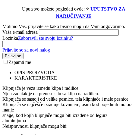
Uputstvo možete pogledati ovde: ⭐
UPUTSTVO ZA
NARUČIVANJE
Molimo Vas, prijavite se kako bismo mogli da Vam odgovorimo.
Vaša e-mail adresa
Lozinka
Zaboravili ste svoju lozinku?
Prijavite se za novi nalog
Prijavi se
Zapamti me
OPIS PROIZVODA
KARAKTERISTIKE
Klipnjača je veza između klipa i radilice.
Njen zadatak je da prenese silu sa klipa na radilicu.
Klipnjača se sastoji od velike pesnice, tela klipnjače i male pesnice.
Klipnjača se najčešće izrađuje kovanjem, osim kod pojedinih motora
manje
snage, kod kojih klipnjače mogu biti izrađene od legura
aluminijuma.
Neispravnosti klipnjače mogu biti: