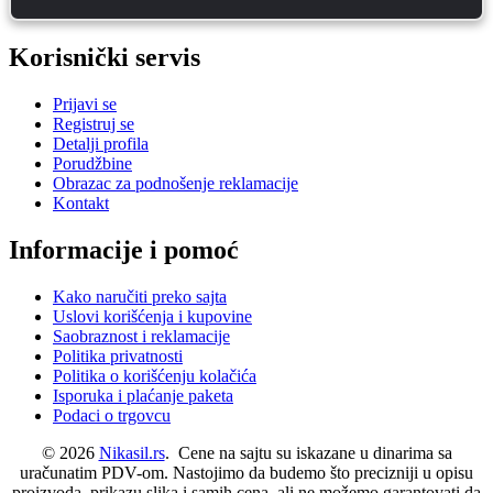
Korisnički servis
Prijavi se
Registruj se
Detalji profila
Porudžbine
Obrazac za podnošenje reklamacije
Kontakt
Informacije i pomoć
Kako naručiti preko sajta
Uslovi korišćenja i kupovine
Saobraznost i reklamacije
Politika privatnosti
Politika o korišćenju kolačića
Isporuka i plaćanje paketa
Podaci o trgovcu
© 2026
Nikasil.rs
. Cene na sajtu su iskazane u dinarima sa
uračunatim PDV-om. Nastojimo da budemo što precizniji u opisu
proizvoda, prikazu slika i samih cena, ali ne možemo garantovati da