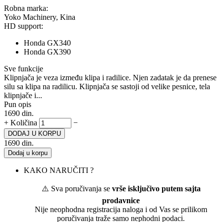
Robna marka:
Yoko Machinery, Kina
HD support:
Honda GX340
Honda GX390
Sve funkcije
Klipnjača je veza između klipa i radilice. Njen zadatak je da prenese
silu sa klipa na radilicu. Klipnjača se sastoji od velike pesnice, tela
klipnjače i...
Pun opis
1690
din.
+
Količina
−
DODAJ U KORPU
1690
din.
Dodaj u korpu
KAKO NARUČITI ?
⚠️ Sva poručivanja se
vrše isključivo putem sajta
prodavnice
Nije neophodna registracija naloga i od Vas se prilikom
poručivanja traže samo nephodni podaci.