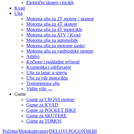
Električni skuteri i bicikli
Kvad
Ulja
Motorna ulja za 2T motore / skutere
Motorna ulja za 4T skutere
Motorna ulja za 4T motocikle
Motorna ulja za ATV / Kvad
Motorna ulja za automobile
Motorna ulja za motorne sanke
Motorna ulja za vanbrodske motore
Aditivi
Kočione i rashladne tečnosti
Kozmetika i održavanje
Ulja za lanac u spreju
Ulja za vile motocikla
Transmisiona ulja
Vidite više
→
Gume
Gume za CROSS motore
Gume za KVAD
Gume za POCKET BIKE
Gume za SKUTERE
Gume za TOMOS
Početna
/
Motokultivatori
/
DELOVI POGONSKIH