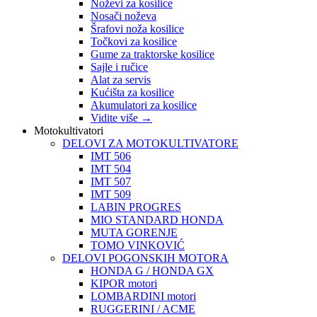
Noževi za kosilice
Nosači noževa
Šrafovi noža kosilice
Točkovi za kosilice
Gume za traktorske kosilice
Sajle i ručice
Alat za servis
Kućišta za kosilice
Akumulatori za kosilice
Vidite više
→
Motokultivatori
DELOVI ZA MOTOKULTIVATORE
IMT 506
IMT 504
IMT 507
IMT 509
LABIN PROGRES
MIO STANDARD HONDA
MUTA GORENJE
TOMO VINKOVIĆ
DELOVI POGONSKIH MOTORA
HONDA G / HONDA GX
KIPOR motori
LOMBARDINI motori
RUGGERINI / ACME