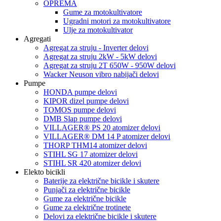
OPREMA
Gume za motokultivatore
Ugradni motori za motokultivatore
Ulje za motokultivator
Agregati
Agregat za struju - Inverter delovi
Agregat za struju 2kW - 5kW delovi
Agregat za struju 2T 650W - 950W delovi
Wacker Neuson vibro nabijači delovi
Pumpe
HONDA pumpe delovi
KIPOR dizel pumpe delovi
TOMOS pumpe delovi
DMB Slap pumpe delovi
VILLAGER® PS 20 atomizer delovi
VILLAGER® DM 14 P atomizer delovi
THORP THM14 atomizer delovi
STIHL SG 17 atomizer delovi
STIHL SR 420 atomizer delovi
Elekto bicikli
Baterije za električne bicikle i skutere
Punjači za električne bicikle
Gume za električne bicikle
Gume za električne trotinete
Delovi za električne bicikle i skutere