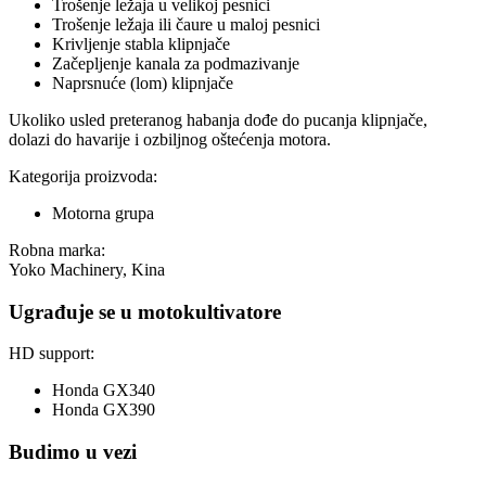
Trošenje ležaja u velikoj pesnici
Trošenje ležaja ili čaure u maloj pesnici
Krivljenje stabla klipnjače
Začepljenje kanala za podmazivanje
Naprsnuće (lom) klipnjače
Ukoliko usled preteranog habanja dođe do pucanja klipnjače,
dolazi do havarije i ozbiljnog oštećenja motora.
Kategorija proizvoda:
Motorna grupa
Robna marka:
Yoko Machinery, Kina
Ugrađuje se u motokultivatore
HD support:
Honda GX340
Honda GX390
Budimo u vezi