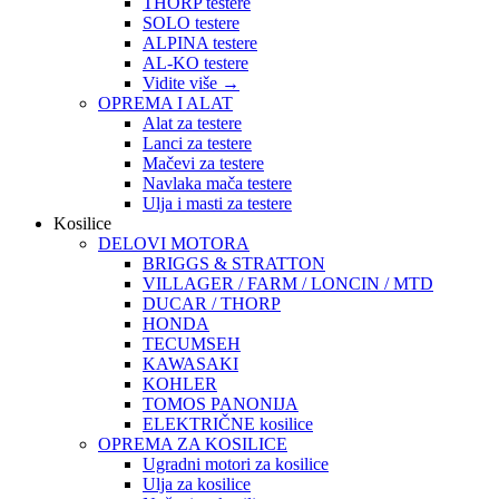
THORP testere
SOLO testere
ALPINA testere
AL-KO testere
Vidite više
→
OPREMA I ALAT
Alat za testere
Lanci za testere
Mačevi za testere
Navlaka mača testere
Ulja i masti za testere
Kosilice
DELOVI MOTORA
BRIGGS & STRATTON
VILLAGER / FARM / LONCIN / MTD
DUCAR / THORP
HONDA
TECUMSEH
KAWASAKI
KOHLER
TOMOS PANONIJA
ELEKTRIČNE kosilice
OPREMA ZA KOSILICE
Ugradni motori za kosilice
Ulja za kosilice