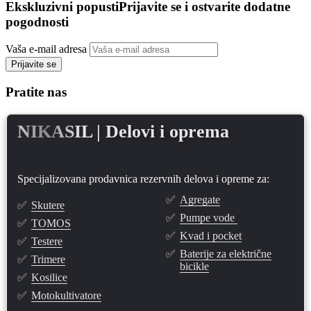
Ekskluzivni popusti
Prijavite se i ostvarite dodatne
pogodnosti
Vaša e-mail adresa
Prijavite se
Pratite nas
NIKASIL
| Delovi i oprema
Specijalizovana prodavnica rezervnih delova i opreme za:
✅
Agregate
✅
Skutere
✅
Pumpe vode
✅
TOMOS
✅
Kvad i pocket
✅
Testere
✅
Baterije za električne
✅
Trimere
bicikle
✅
Kosilice
✅
Motokultivatore