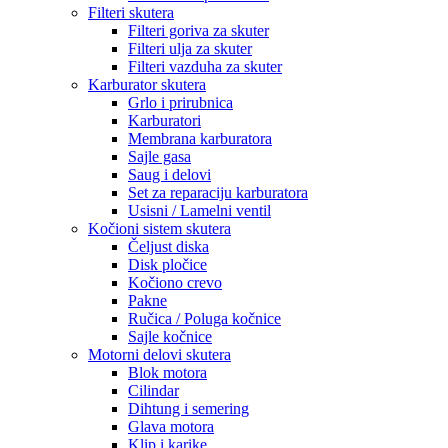
Filteri skutera
Filteri goriva za skuter
Filteri ulja za skuter
Filteri vazduha za skuter
Karburator skutera
Grlo i prirubnica
Karburatori
Membrana karburatora
Sajle gasa
Saug i delovi
Set za reparaciju karburatora
Usisni / Lamelni ventil
Kočioni sistem skutera
Čeljust diska
Disk pločice
Kočiono crevo
Pakne
Ručica / Poluga kočnice
Sajle kočnice
Motorni delovi skutera
Blok motora
Cilindar
Dihtung i semering
Glava motora
Klip i karike