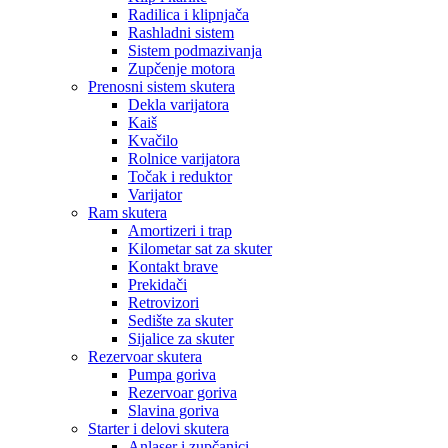
Radilica i klipnjača
Rashladni sistem
Sistem podmazivanja
Zupčenje motora
Prenosni sistem skutera
Dekla varijatora
Kaiš
Kvačilo
Rolnice varijatora
Točak i reduktor
Varijator
Ram skutera
Amortizeri i trap
Kilometar sat za skuter
Kontakt brave
Prekidači
Retrovizori
Sedište za skuter
Sijalice za skuter
Rezervoar skutera
Pumpa goriva
Rezervoar goriva
Slavina goriva
Starter i delovi skutera
Anlaser i zupčanici