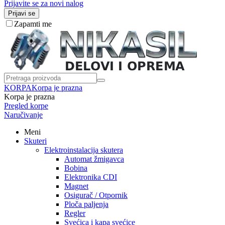
Prijavite se za novi nalog
Prijavi se
Zapamti me
KORPA
Korpa je prazna
Korpa je prazna
Pregled korpe
Naručivanje
Meni
Skuteri
Elektroinstalacija skutera
Automat žmigavca
Bobina
Elektronika CDI
Magnet
Osigurač / Otpornik
Ploča paljenja
Regler
Svećica i kapa svećice