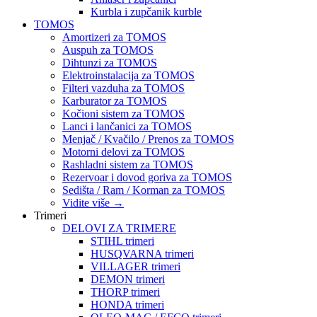
Kurbla i zupčanik kurble
TOMOS
Amortizeri za TOMOS
Auspuh za TOMOS
Dihtunzi za TOMOS
Elektroinstalacija za TOMOS
Filteri vazduha za TOMOS
Karburator za TOMOS
Kočioni sistem za TOMOS
Lanci i lančanici za TOMOS
Menjač / Kvačilo / Prenos za TOMOS
Motorni delovi za TOMOS
Rashladni sistem za TOMOS
Rezervoar i dovod goriva za TOMOS
Sedišta / Ram / Korman za TOMOS
Vidite više
→
Trimeri
DELOVI ZA TRIMERE
STIHL trimeri
HUSQVARNA trimeri
VILLAGER trimeri
DEMON trimeri
THORP trimeri
HONDA trimeri