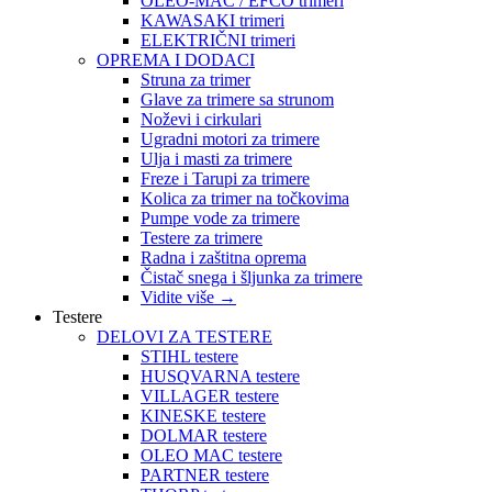
OLEO-MAC / EFCO trimeri
KAWASAKI trimeri
ELEKTRIČNI trimeri
OPREMA I DODACI
Struna za trimer
Glave za trimere sa strunom
Noževi i cirkulari
Ugradni motori za trimere
Ulja i masti za trimere
Freze i Tarupi za trimere
Kolica za trimer na točkovima
Pumpe vode za trimere
Testere za trimere
Radna i zaštitna oprema
Čistač snega i šljunka za trimere
Vidite više
→
Testere
DELOVI ZA TESTERE
STIHL testere
HUSQVARNA testere
VILLAGER testere
KINESKE testere
DOLMAR testere
OLEO MAC testere
PARTNER testere