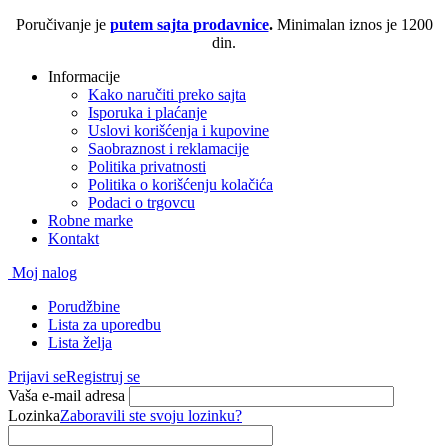
Poručivanje je
putem sajta prodavnice
.
Minimalan iznos je 1200
din.
Informacije
Kako naručiti preko sajta
Isporuka i plaćanje
Uslovi korišćenja i kupovine
Saobraznost i reklamacije
Politika privatnosti
Politika o korišćenju kolačića
Podaci o trgovcu
Robne marke
Kontakt
Moj nalog
Porudžbine
Lista za uporedbu
Lista želja
Prijavi se
Registruj se
Vaša e-mail adresa
Lozinka
Zaboravili ste svoju lozinku?