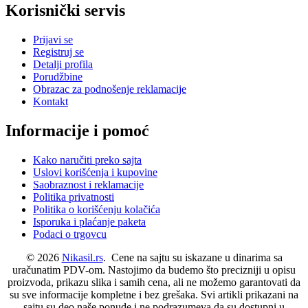
Korisnički servis
Prijavi se
Registruj se
Detalji profila
Porudžbine
Obrazac za podnošenje reklamacije
Kontakt
Informacije i pomoć
Kako naručiti preko sajta
Uslovi korišćenja i kupovine
Saobraznost i reklamacije
Politika privatnosti
Politika o korišćenju kolačića
Isporuka i plaćanje paketa
Podaci o trgovcu
© 2026
Nikasil.rs
. Cene na sajtu su iskazane u dinarima sa
uračunatim PDV-om. Nastojimo da budemo što precizniji u opisu
proizvoda, prikazu slika i samih cena, ali ne možemo garantovati da
su sve informacije kompletne i bez grešaka. Svi artikli prikazani na
sajtu su deo naše ponude i ne podrazumeva da su dostupni u