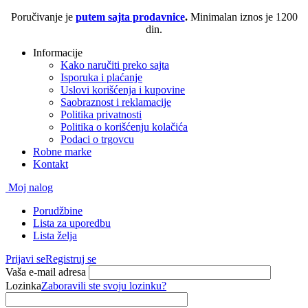
Poručivanje je
putem sajta prodavnice
.
Minimalan iznos je 1200
din.
Informacije
Kako naručiti preko sajta
Isporuka i plaćanje
Uslovi korišćenja i kupovine
Saobraznost i reklamacije
Politika privatnosti
Politika o korišćenju kolačića
Podaci o trgovcu
Robne marke
Kontakt
Moj nalog
Porudžbine
Lista za uporedbu
Lista želja
Prijavi se
Registruj se
Vaša e-mail adresa
Lozinka
Zaboravili ste svoju lozinku?