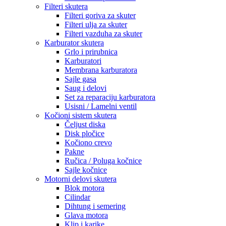
Filteri skutera
Filteri goriva za skuter
Filteri ulja za skuter
Filteri vazduha za skuter
Karburator skutera
Grlo i prirubnica
Karburatori
Membrana karburatora
Sajle gasa
Saug i delovi
Set za reparaciju karburatora
Usisni / Lamelni ventil
Kočioni sistem skutera
Čeljust diska
Disk pločice
Kočiono crevo
Pakne
Ručica / Poluga kočnice
Sajle kočnice
Motorni delovi skutera
Blok motora
Cilindar
Dihtung i semering
Glava motora
Klip i karike