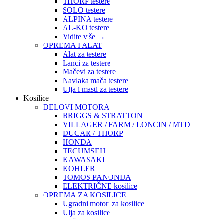
THORP testere
SOLO testere
ALPINA testere
AL-KO testere
Vidite više
→
OPREMA I ALAT
Alat za testere
Lanci za testere
Mačevi za testere
Navlaka mača testere
Ulja i masti za testere
Kosilice
DELOVI MOTORA
BRIGGS & STRATTON
VILLAGER / FARM / LONCIN / MTD
DUCAR / THORP
HONDA
TECUMSEH
KAWASAKI
KOHLER
TOMOS PANONIJA
ELEKTRIČNE kosilice
OPREMA ZA KOSILICE
Ugradni motori za kosilice
Ulja za kosilice