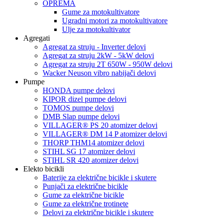
OPREMA
Gume za motokultivatore
Ugradni motori za motokultivatore
Ulje za motokultivator
Agregati
Agregat za struju - Inverter delovi
Agregat za struju 2kW - 5kW delovi
Agregat za struju 2T 650W - 950W delovi
Wacker Neuson vibro nabijači delovi
Pumpe
HONDA pumpe delovi
KIPOR dizel pumpe delovi
TOMOS pumpe delovi
DMB Slap pumpe delovi
VILLAGER® PS 20 atomizer delovi
VILLAGER® DM 14 P atomizer delovi
THORP THM14 atomizer delovi
STIHL SG 17 atomizer delovi
STIHL SR 420 atomizer delovi
Elekto bicikli
Baterije za električne bicikle i skutere
Punjači za električne bicikle
Gume za električne bicikle
Gume za električne trotinete
Delovi za električne bicikle i skutere