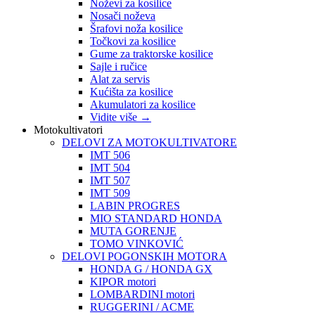
Noževi za kosilice
Nosači noževa
Šrafovi noža kosilice
Točkovi za kosilice
Gume za traktorske kosilice
Sajle i ručice
Alat za servis
Kućišta za kosilice
Akumulatori za kosilice
Vidite više
→
Motokultivatori
DELOVI ZA MOTOKULTIVATORE
IMT 506
IMT 504
IMT 507
IMT 509
LABIN PROGRES
MIO STANDARD HONDA
MUTA GORENJE
TOMO VINKOVIĆ
DELOVI POGONSKIH MOTORA
HONDA G / HONDA GX
KIPOR motori
LOMBARDINI motori
RUGGERINI / ACME