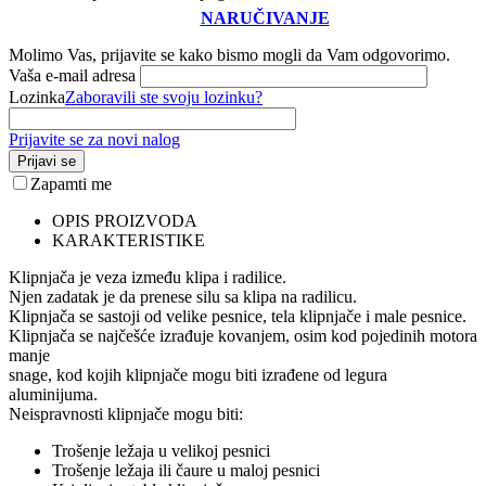
NARUČIVANJE
Molimo Vas, prijavite se kako bismo mogli da Vam odgovorimo.
Vaša e-mail adresa
Lozinka
Zaboravili ste svoju lozinku?
Prijavite se za novi nalog
Prijavi se
Zapamti me
OPIS PROIZVODA
KARAKTERISTIKE
Klipnjača je veza između klipa i radilice.
Njen zadatak je da prenese silu sa klipa na radilicu.
Klipnjača se sastoji od velike pesnice, tela klipnjače i male pesnice.
Klipnjača se najčešće izrađuje kovanjem, osim kod pojedinih motora
manje
snage, kod kojih klipnjače mogu biti izrađene od legura
aluminijuma.
Neispravnosti klipnjače mogu biti:
Trošenje ležaja u velikoj pesnici
Trošenje ležaja ili čaure u maloj pesnici