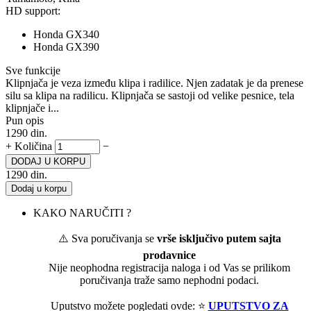
HD support:
Honda GX340
Honda GX390
Sve funkcije
Klipnjača je veza između klipa i radilice. Njen zadatak je da prenese
silu sa klipa na radilicu. Klipnjača se sastoji od velike pesnice, tela
klipnjače i...
Pun opis
1290
din.
+
Količina
−
DODAJ U KORPU
1290
din.
Dodaj u korpu
KAKO NARUČITI ?
⚠️ Sva poručivanja se
vrše isključivo putem sajta
prodavnice
Nije neophodna registracija naloga i od Vas se prilikom
poručivanja traže samo nephodni podaci.
Uputstvo možete pogledati ovde: ⭐
UPUTSTVO ZA