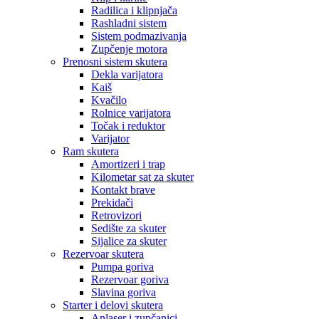
Radilica i klipnjača
Rashladni sistem
Sistem podmazivanja
Zupčenje motora
Prenosni sistem skutera
Dekla varijatora
Kaiš
Kvačilo
Rolnice varijatora
Točak i reduktor
Varijator
Ram skutera
Amortizeri i trap
Kilometar sat za skuter
Kontakt brave
Prekidači
Retrovizori
Sedište za skuter
Sijalice za skuter
Rezervoar skutera
Pumpa goriva
Rezervoar goriva
Slavina goriva
Starter i delovi skutera
Anlaser i zupčanici