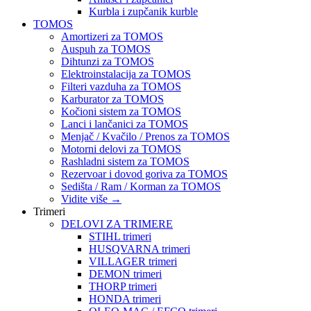
Kurbla i zupčanik kurble
TOMOS
Amortizeri za TOMOS
Auspuh za TOMOS
Dihtunzi za TOMOS
Elektroinstalacija za TOMOS
Filteri vazduha za TOMOS
Karburator za TOMOS
Kočioni sistem za TOMOS
Lanci i lančanici za TOMOS
Menjač / Kvačilo / Prenos za TOMOS
Motorni delovi za TOMOS
Rashladni sistem za TOMOS
Rezervoar i dovod goriva za TOMOS
Sedišta / Ram / Korman za TOMOS
Vidite više
→
Trimeri
DELOVI ZA TRIMERE
STIHL trimeri
HUSQVARNA trimeri
VILLAGER trimeri
DEMON trimeri
THORP trimeri
HONDA trimeri