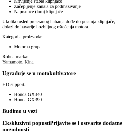
Krivljenje stabla klipnjače
Začepljenje kanala za podmazivanje
Naprsnuće (lom) klipnjače
Ukoliko usled preteranog habanja dođe do pucanja klipnjače,
dolazi do havarije i ozbiljnog oštećenja motora.
Kategorija proizvoda:
Motorna grupa
Robna marka:
Yamamoto, Kina
Ugrađuje se u motokultivatore
HD support:
Honda GX340
Honda GX390
Budimo u vezi
Ekskluzivni popusti
Prijavite se i ostvarite dodatne
pogodnosti