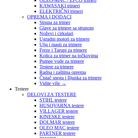
OLEO-MAC / EFCO trimeri
KAWASAKI trimeri
ELEKTRIČNI trimeri
OPREMA I DODACI
Struna za trimer
Glave za trimere sa strunom
Noževi i cirkulari
Ugradni motori za trimere
Ulja i masti za trimere
Freze i Tarupi za trimere
Kolica za trimer na točkovima
Pumpe vode za trimere
Testere za trimere
Radna i zaštitna oprema
Čistač snega i šljunka za trimere
Vidite više
→
Testere
DELOVI ZA TESTERE
STIHL testere
HUSQVARNA testere
VILLAGER testere
KINESKE testere
DOLMAR testere
OLEO MAC testere
PARTNER testere