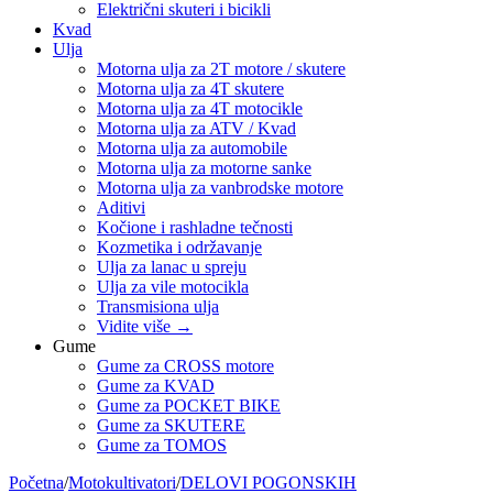
Električni skuteri i bicikli
Kvad
Ulja
Motorna ulja za 2T motore / skutere
Motorna ulja za 4T skutere
Motorna ulja za 4T motocikle
Motorna ulja za ATV / Kvad
Motorna ulja za automobile
Motorna ulja za motorne sanke
Motorna ulja za vanbrodske motore
Aditivi
Kočione i rashladne tečnosti
Kozmetika i održavanje
Ulja za lanac u spreju
Ulja za vile motocikla
Transmisiona ulja
Vidite više
→
Gume
Gume za CROSS motore
Gume za KVAD
Gume za POCKET BIKE
Gume za SKUTERE
Gume za TOMOS
Početna
/
Motokultivatori
/
DELOVI POGONSKIH