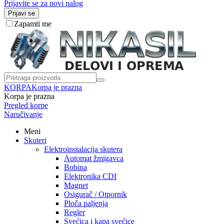
Prijavite se za novi nalog
Prijavi se
Zapamti me
KORPA
Korpa je prazna
Korpa je prazna
Pregled korpe
Naručivanje
Meni
Skuteri
Elektroinstalacija skutera
Automat žmigavca
Bobina
Elektronika CDI
Magnet
Osigurač / Otpornik
Ploča paljenja
Regler
Svećica i kapa svećice