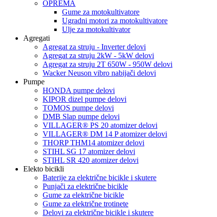
OPREMA
Gume za motokultivatore
Ugradni motori za motokultivatore
Ulje za motokultivator
Agregati
Agregat za struju - Inverter delovi
Agregat za struju 2kW - 5kW delovi
Agregat za struju 2T 650W - 950W delovi
Wacker Neuson vibro nabijači delovi
Pumpe
HONDA pumpe delovi
KIPOR dizel pumpe delovi
TOMOS pumpe delovi
DMB Slap pumpe delovi
VILLAGER® PS 20 atomizer delovi
VILLAGER® DM 14 P atomizer delovi
THORP THM14 atomizer delovi
STIHL SG 17 atomizer delovi
STIHL SR 420 atomizer delovi
Elekto bicikli
Baterije za električne bicikle i skutere
Punjači za električne bicikle
Gume za električne bicikle
Gume za električne trotinete
Delovi za električne bicikle i skutere