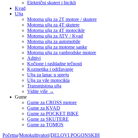
Električni skuteri i bicikli
Kvad
Ulja
Motorna ulja za 2T motore / skutere
Motorna ulja za 4T skutere
Motorna ulja za 4T motocikle
Motorna ulja za ATV / Kvad
Motorna ulja za automobile
Motorna ulja za motorne sanke
Motorna ulja za vanbrodske motore
Aditivi
Kočione i rashladne tečnosti
Kozmetika i održavanje
Ulja za lanac u spreju
Ulja za vile motocikla
Transmisiona ulja
Vidite više
→
Gume
Gume za CROSS motore
Gume za KVAD
Gume za POCKET BIKE
Gume za SKUTERE
Gume za TOMOS
Početna
/
Motokultivatori
/
DELOVI POGONSKIH