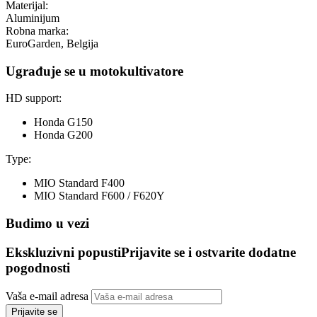
Materijal:
Aluminijum
Robna marka:
EuroGarden, Belgija
Ugrađuje se u motokultivatore
HD support:
Honda G150
Honda G200
Type:
MIO Standard
F400
MIO Standard
F600 / F620Y
Budimo u vezi
Ekskluzivni popusti
Prijavite se i ostvarite dodatne
pogodnosti
Vaša e-mail adresa
Prijavite se