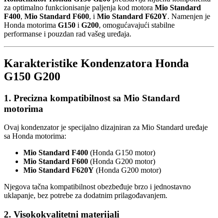
za optimalno funkcionisanje paljenja kod motora
Mio Standard
F400
,
Mio Standard F600
, i
Mio Standard F620Y
. Namenjen je
Honda motorima
G150
i
G200
, omogućavajući stabilne
performanse i pouzdan rad vašeg uređaja.
Karakteristike Kondenzatora Honda
G150 G200
1. Precizna kompatibilnost sa Mio Standard
motorima
Ovaj kondenzator je specijalno dizajniran za Mio Standard uređaje
sa Honda motorima:
Mio Standard F400
(Honda G150 motor)
Mio Standard F600
(Honda G200 motor)
Mio Standard F620Y
(Honda G200 motor)
Njegova tačna kompatibilnost obezbeđuje brzo i jednostavno
uklapanje, bez potrebe za dodatnim prilagođavanjem.
2. Visokokvalitetni materijali