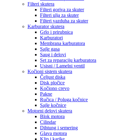
Filteri skutera
Filteri goriva za skuter
Filteri ulja za skuter
Filteri vazduha za skuter
Karburator skutera
Grlo i prirubnica
Karburatori
Membrana karburatora
Sajle gasa
Saug i delovi
Set za reparaciju karburatora
Usisni / Lamelni ventil
Kočioni sistem skutera
Čeljust diska
Disk pločice
Kočiono crevo
Pakne
Ručica / Poluga kočnice
Sajle kočnice
Motorni delovi skutera
Blok motora
Cilindar
Dihtung i semering
Glava motora
Klip i karike