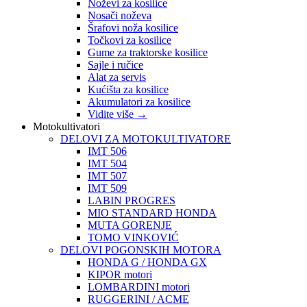
Noževi za kosilice
Nosači noževa
Šrafovi noža kosilice
Točkovi za kosilice
Gume za traktorske kosilice
Sajle i ručice
Alat za servis
Kućišta za kosilice
Akumulatori za kosilice
Vidite više
→
Motokultivatori
DELOVI ZA MOTOKULTIVATORE
IMT 506
IMT 504
IMT 507
IMT 509
LABIN PROGRES
MIO STANDARD HONDA
MUTA GORENJE
TOMO VINKOVIĆ
DELOVI POGONSKIH MOTORA
HONDA G / HONDA GX
KIPOR motori
LOMBARDINI motori
RUGGERINI / ACME