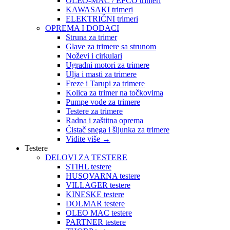
OLEO-MAC / EFCO trimeri
KAWASAKI trimeri
ELEKTRIČNI trimeri
OPREMA I DODACI
Struna za trimer
Glave za trimere sa strunom
Noževi i cirkulari
Ugradni motori za trimere
Ulja i masti za trimere
Freze i Tarupi za trimere
Kolica za trimer na točkovima
Pumpe vode za trimere
Testere za trimere
Radna i zaštitna oprema
Čistač snega i šljunka za trimere
Vidite više
→
Testere
DELOVI ZA TESTERE
STIHL testere
HUSQVARNA testere
VILLAGER testere
KINESKE testere
DOLMAR testere
OLEO MAC testere
PARTNER testere