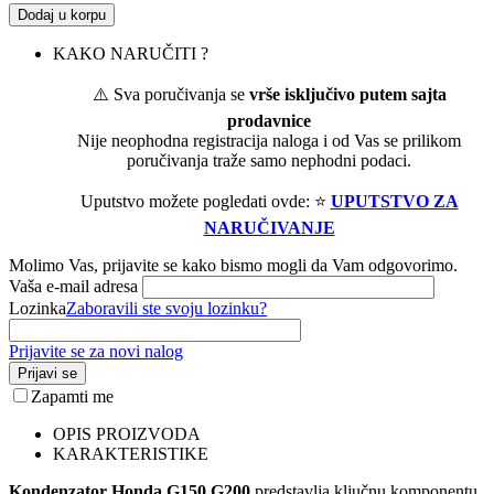
Dodaj u korpu
KAKO NARUČITI ?
⚠️ Sva poručivanja se
vrše isključivo putem sajta
prodavnice
Nije neophodna registracija naloga i od Vas se prilikom
poručivanja traže samo nephodni podaci.
Uputstvo možete pogledati ovde: ⭐
UPUTSTVO ZA
NARUČIVANJE
Molimo Vas, prijavite se kako bismo mogli da Vam odgovorimo.
Vaša e-mail adresa
Lozinka
Zaboravili ste svoju lozinku?
Prijavite se za novi nalog
Prijavi se
Zapamti me
OPIS PROIZVODA
KARAKTERISTIKE
Kondenzator Honda G150 G200
predstavlja ključnu komponentu