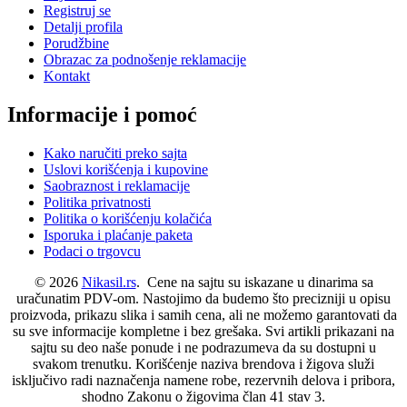
Registruj se
Detalji profila
Porudžbine
Obrazac za podnošenje reklamacije
Kontakt
Informacije i pomoć
Kako naručiti preko sajta
Uslovi korišćenja i kupovine
Saobraznost i reklamacije
Politika privatnosti
Politika o korišćenju kolačića
Isporuka i plaćanje paketa
Podaci o trgovcu
© 2026
Nikasil.rs
. Cene na sajtu su iskazane u dinarima sa
uračunatim PDV-om. Nastojimo da budemo što precizniji u opisu
proizvoda, prikazu slika i samih cena, ali ne možemo garantovati da
su sve informacije kompletne i bez grešaka. Svi artikli prikazani na
sajtu su deo naše ponude i ne podrazumeva da su dostupni u
svakom trenutku. Korišćenje naziva brendova i žigova služi
isključivo radi naznačenja namene robe, rezervnih delova i pribora,
shodno Zakonu o žigovima član 41 stav 3.