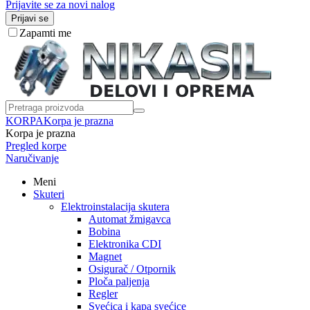
Prijavite se za novi nalog
Prijavi se
Zapamti me
KORPA
Korpa je prazna
Korpa je prazna
Pregled korpe
Naručivanje
Meni
Skuteri
Elektroinstalacija skutera
Automat žmigavca
Bobina
Elektronika CDI
Magnet
Osigurač / Otpornik
Ploča paljenja
Regler
Svećica i kapa svećice