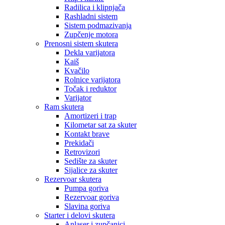
Radilica i klipnjača
Rashladni sistem
Sistem podmazivanja
Zupčenje motora
Prenosni sistem skutera
Dekla varijatora
Kaiš
Kvačilo
Rolnice varijatora
Točak i reduktor
Varijator
Ram skutera
Amortizeri i trap
Kilometar sat za skuter
Kontakt brave
Prekidači
Retrovizori
Sedište za skuter
Sijalice za skuter
Rezervoar skutera
Pumpa goriva
Rezervoar goriva
Slavina goriva
Starter i delovi skutera
Anlaser i zupčanici