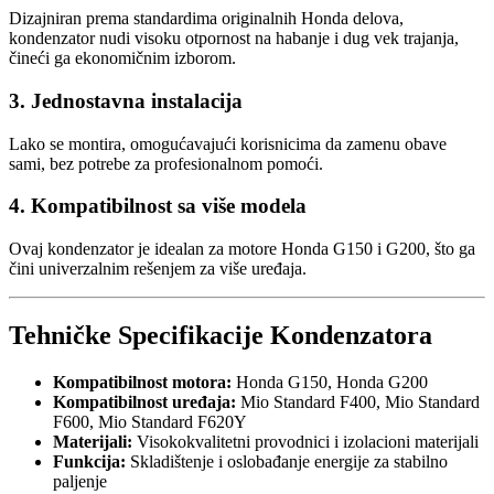
Dizajniran prema standardima originalnih Honda delova,
kondenzator nudi visoku otpornost na habanje i dug vek trajanja,
čineći ga ekonomičnim izborom.
3. Jednostavna instalacija
Lako se montira, omogućavajući korisnicima da zamenu obave
sami, bez potrebe za profesionalnom pomoći.
4. Kompatibilnost sa više modela
Ovaj kondenzator je idealan za motore Honda G150 i G200, što ga
čini univerzalnim rešenjem za više uređaja.
Tehničke Specifikacije Kondenzatora
Kompatibilnost motora:
Honda G150, Honda G200
Kompatibilnost uređaja:
Mio Standard F400, Mio Standard
F600, Mio Standard F620Y
Materijali:
Visokokvalitetni provodnici i izolacioni materijali
Funkcija:
Skladištenje i oslobađanje energije za stabilno
paljenje