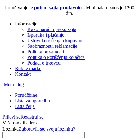
Poručivanje je
putem sajta prodavnice
.
Minimalan iznos je 1200
din.
Informacije
Kako naručiti preko sajta
Isporuka i plaćanje
Uslovi korišćenja i kupovine
Saobraznost i reklamacije
Politika privatnosti
Politika o korišćenju kolačića
Podaci o trgovcu
Robne marke
Kontakt
Moj nalog
Porudžbine
Lista za uporedbu
Lista želja
Prijavi se
Registruj se
Vaša e-mail adresa
Lozinka
Zaboravili ste svoju lozinku?