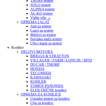
THORP testere
SOLO testere
ALPINA testere
AL-KO testere
Vidite više
→
OPREMA I ALAT
Alat za testere
Lanci za testere
Mačevi za testere
Navlaka mača testere
Ulja i masti za testere
Kosilice
DELOVI MOTORA
BRIGGS & STRATTON
VILLAGER / FARM / LONCIN / MTD
DUCAR / THORP
HONDA
TECUMSEH
KAWASAKI
KOHLER
TOMOS PANONIJA
ELEKTRIČNE kosilice
OPREMA ZA KOSILICE
Ugradni motori za kosilice
Ulja za kosilice