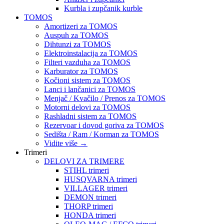
Kurbla i zupčanik kurble
TOMOS
Amortizeri za TOMOS
Auspuh za TOMOS
Dihtunzi za TOMOS
Elektroinstalacija za TOMOS
Filteri vazduha za TOMOS
Karburator za TOMOS
Kočioni sistem za TOMOS
Lanci i lančanici za TOMOS
Menjač / Kvačilo / Prenos za TOMOS
Motorni delovi za TOMOS
Rashladni sistem za TOMOS
Rezervoar i dovod goriva za TOMOS
Sedišta / Ram / Korman za TOMOS
Vidite više
→
Trimeri
DELOVI ZA TRIMERE
STIHL trimeri
HUSQVARNA trimeri
VILLAGER trimeri
DEMON trimeri
THORP trimeri
HONDA trimeri