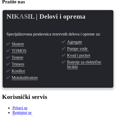
Pratite nas
NIKASIL
| Delovi i oprema
Specijalizovana prodavnica rezervnih delova i opreme za:
✅
Agregate
✅
Skutere
✅
Pumpe vode
✅
TOMOS
✅
Kvad i pocket
✅
Testere
✅
Baterije za električne
✅
Trimere
bicikle
✅
Kosilice
✅
Motokultivatore
Korisnički servis
Prijavi se
Registruj se