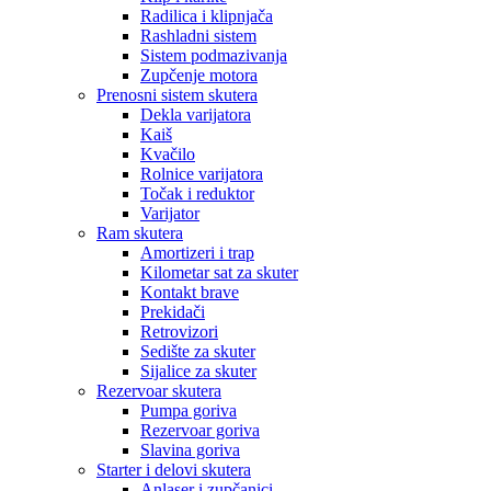
Radilica i klipnjača
Rashladni sistem
Sistem podmazivanja
Zupčenje motora
Prenosni sistem skutera
Dekla varijatora
Kaiš
Kvačilo
Rolnice varijatora
Točak i reduktor
Varijator
Ram skutera
Amortizeri i trap
Kilometar sat za skuter
Kontakt brave
Prekidači
Retrovizori
Sedište za skuter
Sijalice za skuter
Rezervoar skutera
Pumpa goriva
Rezervoar goriva
Slavina goriva
Starter i delovi skutera
Anlaser i zupčanici