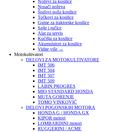
Noževi za kosilice
Nosači noževa
Šrafovi noža kosilice
Točkovi za kosilice
Gume za traktorske kosilice
Sajle i ručice
Alat za servis
Kućišta za kosilice
Akumulatori za kosilice
Vidite više
→
Motokultivatori
DELOVI ZA MOTOKULTIVATORE
IMT 506
IMT 504
IMT 507
IMT 509
LABIN PROGRES
MIO STANDARD HONDA
MUTA GORENJE
TOMO VINKOVIĆ
DELOVI POGONSKIH MOTORA
HONDA G / HONDA GX
KIPOR motori
LOMBARDINI motori
RUGGERINI / ACME