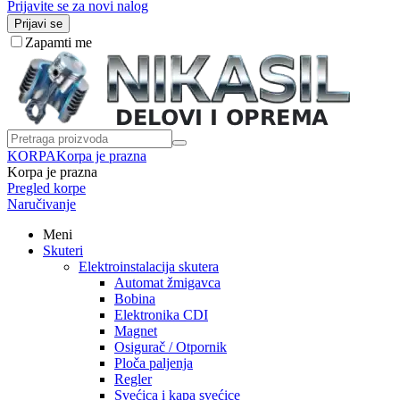
Prijavite se za novi nalog
Prijavi se
Zapamti me
KORPA
Korpa je prazna
Korpa je prazna
Pregled korpe
Naručivanje
Meni
Skuteri
Elektroinstalacija skutera
Automat žmigavca
Bobina
Elektronika CDI
Magnet
Osigurač / Otpornik
Ploča paljenja
Regler
Svećica i kapa svećice