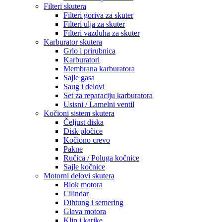
Filteri skutera
Filteri goriva za skuter
Filteri ulja za skuter
Filteri vazduha za skuter
Karburator skutera
Grlo i prirubnica
Karburatori
Membrana karburatora
Sajle gasa
Saug i delovi
Set za reparaciju karburatora
Usisni / Lamelni ventil
Kočioni sistem skutera
Čeljust diska
Disk pločice
Kočiono crevo
Pakne
Ručica / Poluga kočnice
Sajle kočnice
Motorni delovi skutera
Blok motora
Cilindar
Dihtung i semering
Glava motora
Klip i karike