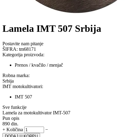
Lamela IMT 507 Srbija
Postavite nam pitanje
ŠIFRA:
tm68171
Kategorija proizvoda:
Prenos / kvačilo / menjač
Robna marka:
Srbija
IMT motokultivatori:
IMT 507
Sve funkcije
Lamela za motokultivator IMT-507
Pun opis
890
din.
+
Količina
−
DODAJ U KORPU