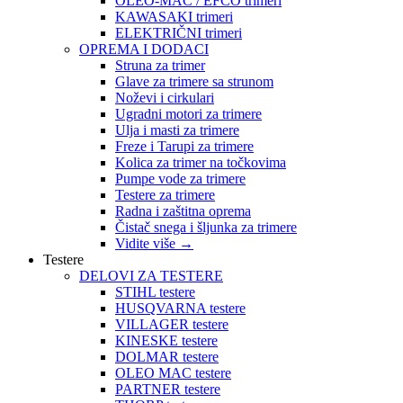
OLEO-MAC / EFCO trimeri
KAWASAKI trimeri
ELEKTRIČNI trimeri
OPREMA I DODACI
Struna za trimer
Glave za trimere sa strunom
Noževi i cirkulari
Ugradni motori za trimere
Ulja i masti za trimere
Freze i Tarupi za trimere
Kolica za trimer na točkovima
Pumpe vode za trimere
Testere za trimere
Radna i zaštitna oprema
Čistač snega i šljunka za trimere
Vidite više
→
Testere
DELOVI ZA TESTERE
STIHL testere
HUSQVARNA testere
VILLAGER testere
KINESKE testere
DOLMAR testere
OLEO MAC testere
PARTNER testere