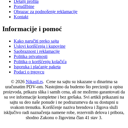
Detalji profila
Porudžbine
Obrazac za podnošenje reklamacije
Kontakt
Informacije i pomoć
Kako naručiti preko sajta
Uslovi korišćenja i kupovine
Saobraznost i reklamacije
Politika privatnosti
Politika o korišćenju kolačića
Isporuka i plaćanje paketa
Podaci o trgovcu
© 2026
Nikasil.rs
. Cene na sajtu su iskazane u dinarima sa
uračunatim PDV-om. Nastojimo da budemo što precizniji u opisu
proizvoda, prikazu slika i samih cena, ali ne možemo garantovati da
su sve informacije kompletne i bez grešaka. Svi artikli prikazani na
sajtu su deo naše ponude i ne podrazumeva da su dostupni u
svakom trenutku. Korišćenje naziva brendova i žigova služi
isključivo radi naznačenja namene robe, rezervnih delova i pribora,
shodno Zakonu o žigovima član 41 stav 3.