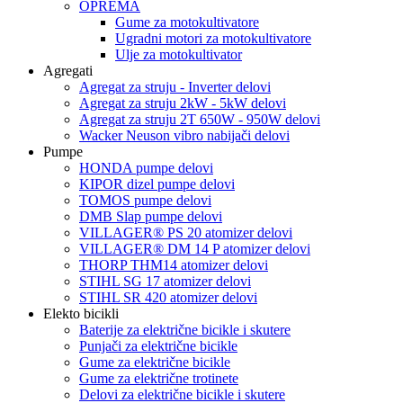
OPREMA
Gume za motokultivatore
Ugradni motori za motokultivatore
Ulje za motokultivator
Agregati
Agregat za struju - Inverter delovi
Agregat za struju 2kW - 5kW delovi
Agregat za struju 2T 650W - 950W delovi
Wacker Neuson vibro nabijači delovi
Pumpe
HONDA pumpe delovi
KIPOR dizel pumpe delovi
TOMOS pumpe delovi
DMB Slap pumpe delovi
VILLAGER® PS 20 atomizer delovi
VILLAGER® DM 14 P atomizer delovi
THORP THM14 atomizer delovi
STIHL SG 17 atomizer delovi
STIHL SR 420 atomizer delovi
Elekto bicikli
Baterije za električne bicikle i skutere
Punjači za električne bicikle
Gume za električne bicikle
Gume za električne trotinete
Delovi za električne bicikle i skutere