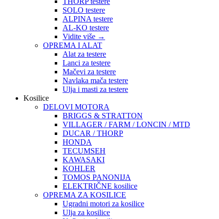
THORP testere
SOLO testere
ALPINA testere
AL-KO testere
Vidite više
→
OPREMA I ALAT
Alat za testere
Lanci za testere
Mačevi za testere
Navlaka mača testere
Ulja i masti za testere
Kosilice
DELOVI MOTORA
BRIGGS & STRATTON
VILLAGER / FARM / LONCIN / MTD
DUCAR / THORP
HONDA
TECUMSEH
KAWASAKI
KOHLER
TOMOS PANONIJA
ELEKTRIČNE kosilice
OPREMA ZA KOSILICE
Ugradni motori za kosilice
Ulja za kosilice