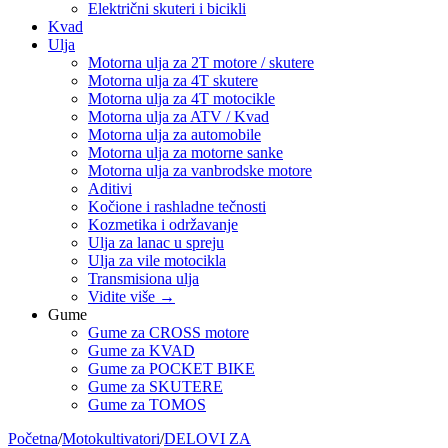
Električni skuteri i bicikli
Kvad
Ulja
Motorna ulja za 2T motore / skutere
Motorna ulja za 4T skutere
Motorna ulja za 4T motocikle
Motorna ulja za ATV / Kvad
Motorna ulja za automobile
Motorna ulja za motorne sanke
Motorna ulja za vanbrodske motore
Aditivi
Kočione i rashladne tečnosti
Kozmetika i održavanje
Ulja za lanac u spreju
Ulja za vile motocikla
Transmisiona ulja
Vidite više
→
Gume
Gume za CROSS motore
Gume za KVAD
Gume za POCKET BIKE
Gume za SKUTERE
Gume za TOMOS
Početna
/
Motokultivatori
/
DELOVI ZA