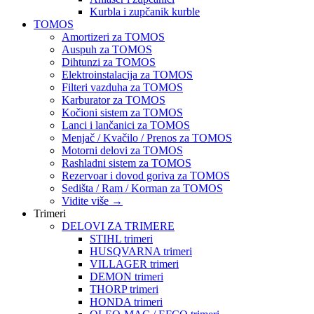
Kurbla i zupčanik kurble
TOMOS
Amortizeri za TOMOS
Auspuh za TOMOS
Dihtunzi za TOMOS
Elektroinstalacija za TOMOS
Filteri vazduha za TOMOS
Karburator za TOMOS
Kočioni sistem za TOMOS
Lanci i lančanici za TOMOS
Menjač / Kvačilo / Prenos za TOMOS
Motorni delovi za TOMOS
Rashladni sistem za TOMOS
Rezervoar i dovod goriva za TOMOS
Sedišta / Ram / Korman za TOMOS
Vidite više
→
Trimeri
DELOVI ZA TRIMERE
STIHL trimeri
HUSQVARNA trimeri
VILLAGER trimeri
DEMON trimeri
THORP trimeri
HONDA trimeri