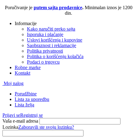
Poručivanje je
putem sajta prodavnice
.
Minimalan iznos je 1200
din.
Informacije
Kako naručiti preko sajta
Isporuka i plaćanje
Uslovi korišćenja i kupovine
Saobraznost i reklamacije
Politika privatnosti
Politika o korišćenju kolačića
Podaci o trgovcu
Robne marke
Kontakt
Moj nalog
Porudžbine
Lista za uporedbu
Lista želja
Prijavi se
Registruj se
Vaša e-mail adresa
Lozinka
Zaboravili ste svoju lozinku?