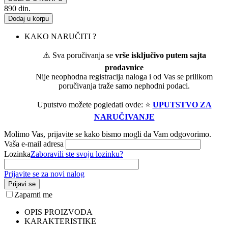
890
din.
Dodaj u korpu
KAKO NARUČITI ?
⚠️ Sva poručivanja se
vrše isključivo putem sajta
prodavnice
Nije neophodna registracija naloga i od Vas se prilikom
poručivanja traže samo nephodni podaci.
Uputstvo možete pogledati ovde: ⭐
UPUTSTVO ZA
NARUČIVANJE
Molimo Vas, prijavite se kako bismo mogli da Vam odgovorimo.
Vaša e-mail adresa
Lozinka
Zaboravili ste svoju lozinku?
Prijavite se za novi nalog
Prijavi se
Zapamti me
OPIS PROIZVODA
KARAKTERISTIKE