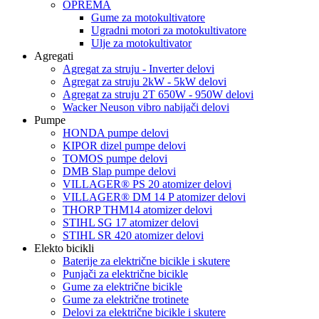
OPREMA
Gume za motokultivatore
Ugradni motori za motokultivatore
Ulje za motokultivator
Agregati
Agregat za struju - Inverter delovi
Agregat za struju 2kW - 5kW delovi
Agregat za struju 2T 650W - 950W delovi
Wacker Neuson vibro nabijači delovi
Pumpe
HONDA pumpe delovi
KIPOR dizel pumpe delovi
TOMOS pumpe delovi
DMB Slap pumpe delovi
VILLAGER® PS 20 atomizer delovi
VILLAGER® DM 14 P atomizer delovi
THORP THM14 atomizer delovi
STIHL SG 17 atomizer delovi
STIHL SR 420 atomizer delovi
Elekto bicikli
Baterije za električne bicikle i skutere
Punjači za električne bicikle
Gume za električne bicikle
Gume za električne trotinete
Delovi za električne bicikle i skutere