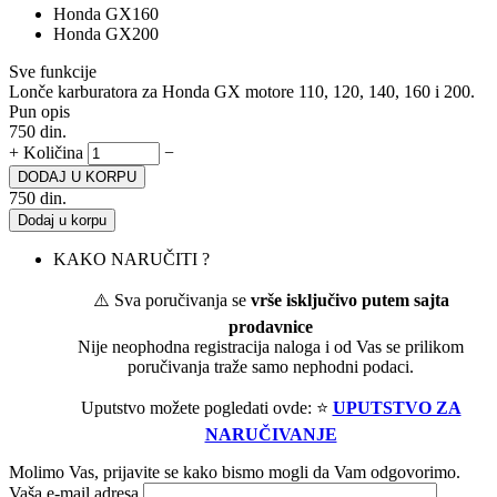
Honda GX160
Honda GX200
Sve funkcije
Lonče karburatora za Honda GX motore 110, 120, 140, 160 i 200.
Pun opis
750
din.
+
Količina
−
DODAJ U KORPU
750
din.
Dodaj u korpu
KAKO NARUČITI ?
⚠️ Sva poručivanja se
vrše isključivo putem sajta
prodavnice
Nije neophodna registracija naloga i od Vas se prilikom
poručivanja traže samo nephodni podaci.
Uputstvo možete pogledati ovde: ⭐
UPUTSTVO ZA
NARUČIVANJE
Molimo Vas, prijavite se kako bismo mogli da Vam odgovorimo.
Vaša e-mail adresa