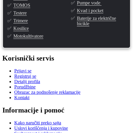
✅
Pumpe vode
✅
TOMOS
✅
Kvad i pocket
✅
Testere
✅
Baterije za električne
✅
Trimere
bicikle
✅
Kosilice
✅
Motokultivatore
Korisnički servis
Prijavi se
Registruj se
Detalji profila
Porudžbine
Obrazac za podnošenje reklamacije
Kontakt
Informacije i pomoć
Kako naručiti preko sajta
Uslovi korišćenja i kupovine