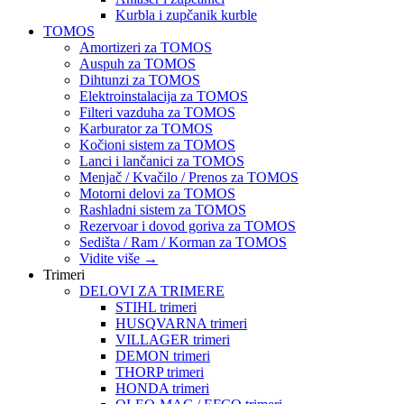
Kurbla i zupčanik kurble
TOMOS
Amortizeri za TOMOS
Auspuh za TOMOS
Dihtunzi za TOMOS
Elektroinstalacija za TOMOS
Filteri vazduha za TOMOS
Karburator za TOMOS
Kočioni sistem za TOMOS
Lanci i lančanici za TOMOS
Menjač / Kvačilo / Prenos za TOMOS
Motorni delovi za TOMOS
Rashladni sistem za TOMOS
Rezervoar i dovod goriva za TOMOS
Sedišta / Ram / Korman za TOMOS
Vidite više
→
Trimeri
DELOVI ZA TRIMERE
STIHL trimeri
HUSQVARNA trimeri
VILLAGER trimeri
DEMON trimeri
THORP trimeri
HONDA trimeri