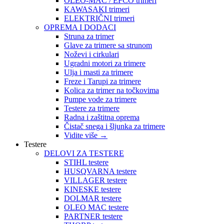
OLEO-MAC / EFCO trimeri
KAWASAKI trimeri
ELEKTRIČNI trimeri
OPREMA I DODACI
Struna za trimer
Glave za trimere sa strunom
Noževi i cirkulari
Ugradni motori za trimere
Ulja i masti za trimere
Freze i Tarupi za trimere
Kolica za trimer na točkovima
Pumpe vode za trimere
Testere za trimere
Radna i zaštitna oprema
Čistač snega i šljunka za trimere
Vidite više
→
Testere
DELOVI ZA TESTERE
STIHL testere
HUSQVARNA testere
VILLAGER testere
KINESKE testere
DOLMAR testere
OLEO MAC testere
PARTNER testere