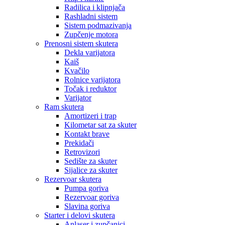
Radilica i klipnjača
Rashladni sistem
Sistem podmazivanja
Zupčenje motora
Prenosni sistem skutera
Dekla varijatora
Kaiš
Kvačilo
Rolnice varijatora
Točak i reduktor
Varijator
Ram skutera
Amortizeri i trap
Kilometar sat za skuter
Kontakt brave
Prekidači
Retrovizori
Sedište za skuter
Sijalice za skuter
Rezervoar skutera
Pumpa goriva
Rezervoar goriva
Slavina goriva
Starter i delovi skutera
Anlaser i zupčanici