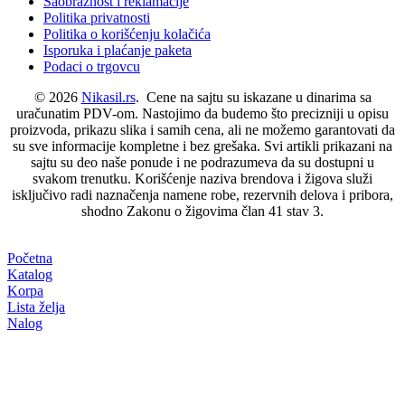
Saobraznost i reklamacije
Politika privatnosti
Politika o korišćenju kolačića
Isporuka i plaćanje paketa
Podaci o trgovcu
© 2026
Nikasil.rs
. Cene na sajtu su iskazane u dinarima sa
uračunatim PDV-om. Nastojimo da budemo što precizniji u opisu
proizvoda, prikazu slika i samih cena, ali ne možemo garantovati da
su sve informacije kompletne i bez grešaka. Svi artikli prikazani na
sajtu su deo naše ponude i ne podrazumeva da su dostupni u
svakom trenutku. Korišćenje naziva brendova i žigova služi
isključivo radi naznačenja namene robe, rezervnih delova i pribora,
shodno Zakonu o žigovima član 41 stav 3.
Početna
Katalog
Korpa
Lista želja
Nalog