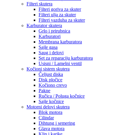
Filteri skutera
Filteri goriva za skuter
Filteri ulja za skuter
Filteri vazduha za skuter
Karburator skutera
Grlo i prirubnica
Karburatori
Membrana karburatora
Sajle gasa
Saug i delovi
Set za reparaciju karburatora
Usisni / Lamelni ventil
Kočioni sistem skutera
Čeljust diska
Disk pločice
Kočiono crevo
Pakne
Ručica / Poluga kočnice
Sajle kočnice
Motorni delovi skutera
Blok motora
Cilindar
Dihtung i semering
Glava motora
Klip i karike