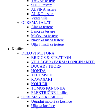
THORP testere
SOLO testere
ALPINA testere
AL-KO testere
Vidite više
→
OPREMA I ALAT
Alat za testere
Lanci za testere
Mačevi za testere
Navlaka mača testere
Ulja i masti za testere
Kosilice
DELOVI MOTORA
BRIGGS & STRATTON
VILLAGER / FARM / LONCIN / MTD
DUCAR / THORP
HONDA
TECUMSEH
KAWASAKI
KOHLER
TOMOS PANONIJA
ELEKTRIČNE kosilice
OPREMA ZA KOSILICE
Ugradni motori za kosilice
Ulja za kosilice