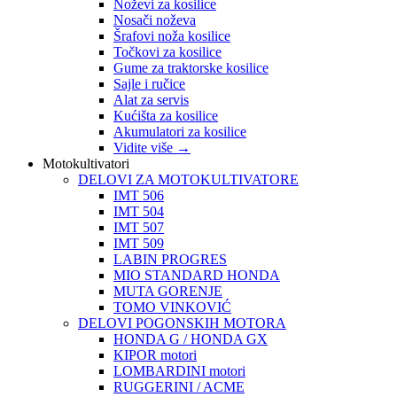
Noževi za kosilice
Nosači noževa
Šrafovi noža kosilice
Točkovi za kosilice
Gume za traktorske kosilice
Sajle i ručice
Alat za servis
Kućišta za kosilice
Akumulatori za kosilice
Vidite više
→
Motokultivatori
DELOVI ZA MOTOKULTIVATORE
IMT 506
IMT 504
IMT 507
IMT 509
LABIN PROGRES
MIO STANDARD HONDA
MUTA GORENJE
TOMO VINKOVIĆ
DELOVI POGONSKIH MOTORA
HONDA G / HONDA GX
KIPOR motori
LOMBARDINI motori
RUGGERINI / ACME