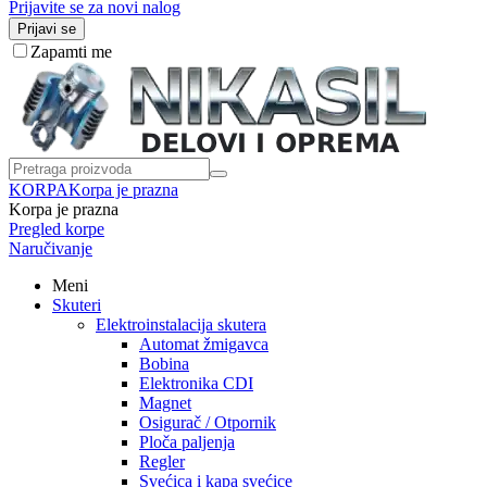
Prijavite se za novi nalog
Prijavi se
Zapamti me
KORPA
Korpa je prazna
Korpa je prazna
Pregled korpe
Naručivanje
Meni
Skuteri
Elektroinstalacija skutera
Automat žmigavca
Bobina
Elektronika CDI
Magnet
Osigurač / Otpornik
Ploča paljenja
Regler
Svećica i kapa svećice