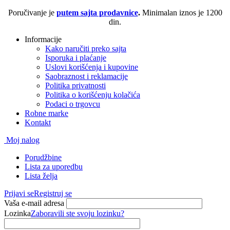
Poručivanje je
putem sajta prodavnice
.
Minimalan iznos je 1200
din.
Informacije
Kako naručiti preko sajta
Isporuka i plaćanje
Uslovi korišćenja i kupovine
Saobraznost i reklamacije
Politika privatnosti
Politika o korišćenju kolačića
Podaci o trgovcu
Robne marke
Kontakt
Moj nalog
Porudžbine
Lista za uporedbu
Lista želja
Prijavi se
Registruj se
Vaša e-mail adresa
Lozinka
Zaboravili ste svoju lozinku?