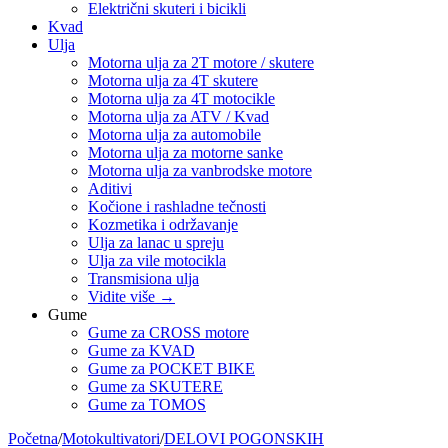
Električni skuteri i bicikli
Kvad
Ulja
Motorna ulja za 2T motore / skutere
Motorna ulja za 4T skutere
Motorna ulja za 4T motocikle
Motorna ulja za ATV / Kvad
Motorna ulja za automobile
Motorna ulja za motorne sanke
Motorna ulja za vanbrodske motore
Aditivi
Kočione i rashladne tečnosti
Kozmetika i održavanje
Ulja za lanac u spreju
Ulja za vile motocikla
Transmisiona ulja
Vidite više
→
Gume
Gume za CROSS motore
Gume za KVAD
Gume za POCKET BIKE
Gume za SKUTERE
Gume za TOMOS
Početna
/
Motokultivatori
/
DELOVI POGONSKIH