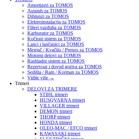
Amortizeri za TOMOS
Auspuh za TOMOS
Dihtunzi za TOMOS
Elektroinstalacija za TOMOS
Filteri vazduha za TOMOS
Karburator za TOMOS
Kočioni sistem za TOMOS
Lanci i lančanici za TOMOS
Menjač / Kvačilo / Prenos za TOMOS
Motorni delovi za TOMOS
Rashladni sistem za TOMOS
Rezervoar i dovod goriva za TOMOS
Sedišta / Ram / Korman za TOMOS
Vidite više
→
Trimeri
DELOVI ZA TRIMERE
STIHL trimeri
HUSQVARNA trimeri
VILLAGER trimeri
DEMON trimeri
THORP trimeri
HONDA trimeri
OLEO-MAC / EFCO trimeri
KAWASAKI trimeri