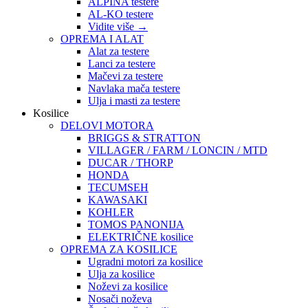
ALPINA testere
AL-KO testere
Vidite više
→
OPREMA I ALAT
Alat za testere
Lanci za testere
Mačevi za testere
Navlaka mača testere
Ulja i masti za testere
Kosilice
DELOVI MOTORA
BRIGGS & STRATTON
VILLAGER / FARM / LONCIN / MTD
DUCAR / THORP
HONDA
TECUMSEH
KAWASAKI
KOHLER
TOMOS PANONIJA
ELEKTRIČNE kosilice
OPREMA ZA KOSILICE
Ugradni motori za kosilice
Ulja za kosilice
Noževi za kosilice
Nosači noževa