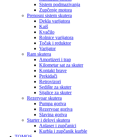
Sistem podmazivanja
Zupčenje motora
Prenosni sistem skutera
Dekla varijatora
Kaiš
Kvačilo
Rolnice varijatora
Točak i reduktor
Varijator
Ram skutera
Amortizeri i trap
Kilometar sat za skuter
Kontakt brave
Prekidači
Retrovizori
Sedište za skuter
Sijalice za skuter
Rezervoar skutera
Pumpa goriva
Rezervoar goriva
Slavina goriva
Starter i delovi skutera
Anlaser i zupčanici
Kurbla i zupčanik kurble
TOMOS