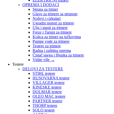
ELEKTRIČNI trimeri
OPREMA I DODACI
Struna za trimer
Glave za trimere sa strunom
Noževi i cirkulari
Ugradni motori za trimere
Ulja i masti za trimere
Freze i Tarupi za trimere
Kolica za trimer na točkovima
Pumpe vode za trimere
Testere za trimere
Radna i zaštitna oprema
Čistač snega i šljunka za trimere
Vidite više
→
Testere
DELOVI ZA TESTERE
STIHL testere
HUSQVARNA testere
VILLAGER testere
KINESKE testere
DOLMAR testere
OLEO MAC testere
PARTNER testere
THORP testere
SOLO testere