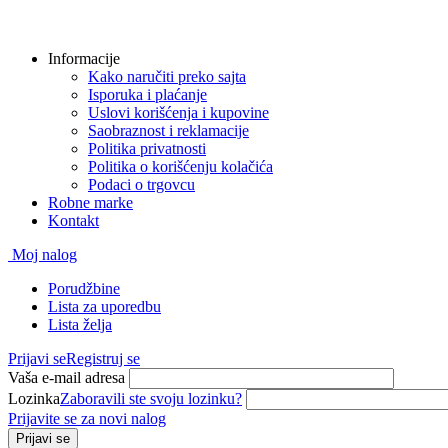
Informacije
Kako naručiti preko sajta
Isporuka i plaćanje
Uslovi korišćenja i kupovine
Saobraznost i reklamacije
Politika privatnosti
Politika o korišćenju kolačića
Podaci o trgovcu
Robne marke
Kontakt
Moj nalog
Porudžbine
Lista za uporedbu
Lista želja
Prijavi se
Registruj se
Vaša e-mail adresa
Lozinka
Zaboravili ste svoju lozinku?
Prijavite se za novi nalog
Prijavi se