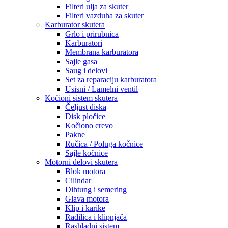
Filteri ulja za skuter
Filteri vazduha za skuter
Karburator skutera
Grlo i prirubnica
Karburatori
Membrana karburatora
Sajle gasa
Saug i delovi
Set za reparaciju karburatora
Usisni / Lamelni ventil
Kočioni sistem skutera
Čeljust diska
Disk pločice
Kočiono crevo
Pakne
Ručica / Poluga kočnice
Sajle kočnice
Motorni delovi skutera
Blok motora
Cilindar
Dihtung i semering
Glava motora
Klip i karike
Radilica i klipnjača
Rashladni sistem