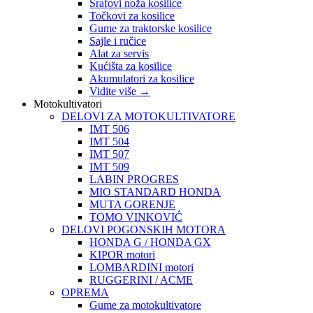
Šrafovi noža kosilice
Točkovi za kosilice
Gume za traktorske kosilice
Sajle i ručice
Alat za servis
Kućišta za kosilice
Akumulatori za kosilice
Vidite više
→
Motokultivatori
DELOVI ZA MOTOKULTIVATORE
IMT 506
IMT 504
IMT 507
IMT 509
LABIN PROGRES
MIO STANDARD HONDA
MUTA GORENJE
TOMO VINKOVIĆ
DELOVI POGONSKIH MOTORA
HONDA G / HONDA GX
KIPOR motori
LOMBARDINI motori
RUGGERINI / ACME
OPREMA
Gume za motokultivatore