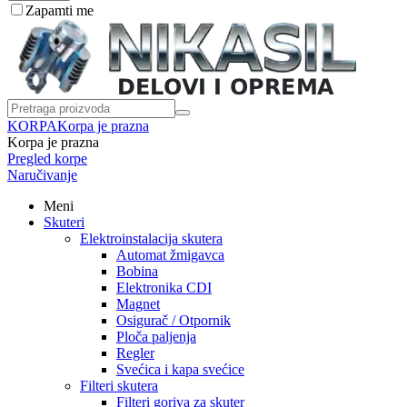
Zapamti me
KORPA
Korpa je prazna
Korpa je prazna
Pregled korpe
Naručivanje
Meni
Skuteri
Elektroinstalacija skutera
Automat žmigavca
Bobina
Elektronika CDI
Magnet
Osigurač / Otpornik
Ploča paljenja
Regler
Svećica i kapa svećice
Filteri skutera
Filteri goriva za skuter