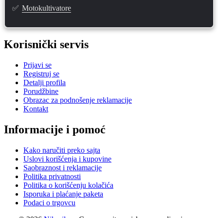
✅
Motokultivatore
Korisnički servis
Prijavi se
Registruj se
Detalji profila
Porudžbine
Obrazac za podnošenje reklamacije
Kontakt
Informacije i pomoć
Kako naručiti preko sajta
Uslovi korišćenja i kupovine
Saobraznost i reklamacije
Politika privatnosti
Politika o korišćenju kolačića
Isporuka i plaćanje paketa
Podaci o trgovcu