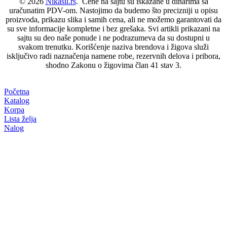
© 2026
Nikasil.rs
. Cene na sajtu su iskazane u dinarima sa
uračunatim PDV-om. Nastojimo da budemo što precizniji u opisu
proizvoda, prikazu slika i samih cena, ali ne možemo garantovati da
su sve informacije kompletne i bez grešaka. Svi artikli prikazani na
sajtu su deo naše ponude i ne podrazumeva da su dostupni u
svakom trenutku. Korišćenje naziva brendova i žigova služi
isključivo radi naznačenja namene robe, rezervnih delova i pribora,
shodno Zakonu o žigovima član 41 stav 3.
Početna
Katalog
Korpa
Lista želja
Nalog