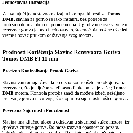
Jednostavna Instalacija
Zahvaljujući jednostavnom dizajnu i kompatibilnosti sa
Tomos
DMB
, slavina za gorivo se lako instalira, bez potrebe za
profesionalnim alatima ili pomoćnicima. Ugrađivanje ove slavine u
rezervoar goriva je brzo i jednostavno, što znači da možete uštedeti
vreme i novac prilikom održavanja svog motora.
Prednosti Korišćenja Slavine Rezervoara Goriva
Tomos DMB FI 11 mm
Precizno Kontrolisanje Protok Goriva
Slavina vam omogućava da precizno kontrolišete protok goriva iz
rezervoara, što je ključno za efikasno funkcionisanje vašeg
Tomos
DMB
motora. Kontrola protoka znači da možete izbeći neželjeno
prelivanje goriva ili curenje, što doprinosi sigurnosti i uštedi goriva.
Povećana Sigurnost i Pouzdanost
Slavina ima ključnu ulogu u održavanju sigurnosti vašeg motora, jer
sprečava curenje goriva, što može izazvati opasnost od požara.
Takođe, njena dugotrajan rad znači da ćete moći da računete na