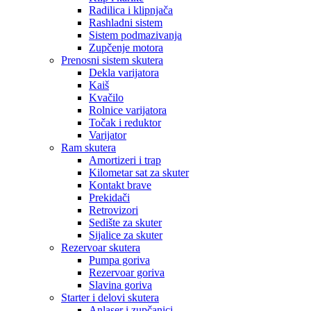
Radilica i klipnjača
Rashladni sistem
Sistem podmazivanja
Zupčenje motora
Prenosni sistem skutera
Dekla varijatora
Kaiš
Kvačilo
Rolnice varijatora
Točak i reduktor
Varijator
Ram skutera
Amortizeri i trap
Kilometar sat za skuter
Kontakt brave
Prekidači
Retrovizori
Sedište za skuter
Sijalice za skuter
Rezervoar skutera
Pumpa goriva
Rezervoar goriva
Slavina goriva
Starter i delovi skutera
Anlaser i zupčanici