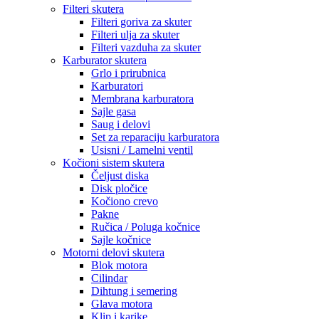
Filteri skutera
Filteri goriva za skuter
Filteri ulja za skuter
Filteri vazduha za skuter
Karburator skutera
Grlo i prirubnica
Karburatori
Membrana karburatora
Sajle gasa
Saug i delovi
Set za reparaciju karburatora
Usisni / Lamelni ventil
Kočioni sistem skutera
Čeljust diska
Disk pločice
Kočiono crevo
Pakne
Ručica / Poluga kočnice
Sajle kočnice
Motorni delovi skutera
Blok motora
Cilindar
Dihtung i semering
Glava motora
Klip i karike