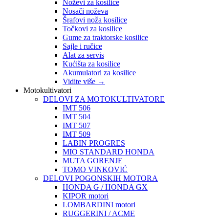
Noževi za kosilice
Nosači noževa
Šrafovi noža kosilice
Točkovi za kosilice
Gume za traktorske kosilice
Sajle i ručice
Alat za servis
Kućišta za kosilice
Akumulatori za kosilice
Vidite više
→
Motokultivatori
DELOVI ZA MOTOKULTIVATORE
IMT 506
IMT 504
IMT 507
IMT 509
LABIN PROGRES
MIO STANDARD HONDA
MUTA GORENJE
TOMO VINKOVIĆ
DELOVI POGONSKIH MOTORA
HONDA G / HONDA GX
KIPOR motori
LOMBARDINI motori
RUGGERINI / ACME