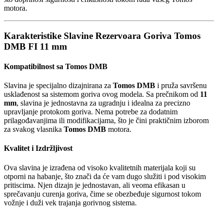
motora.
Karakteristike Slavine Rezervoara Goriva Tomos
DMB FI 11 mm
Kompatibilnost sa Tomos DMB
Slavina je specijalno dizajnirana za
Tomos DMB
i pruža savršenu
usklađenost sa sistemom goriva ovog modela. Sa prečnikom od
11
mm
, slavina je jednostavna za ugradnju i idealna za precizno
upravljanje protokom goriva. Nema potrebe za dodatnim
prilagođavanjima ili modifikacijama, što je čini praktičnim izborom
za svakog vlasnika
Tomos DMB
motora.
Kvalitet i Izdržljivost
Ova slavina je izrađena od visoko kvalitetnih materijala koji su
otporni na habanje, što znači da će vam dugo služiti i pod visokim
pritiscima. Njen dizajn je jednostavan, ali veoma efikasan u
sprečavanju curenja goriva, čime se obezbeđuje sigurnost tokom
vožnje i duži vek trajanja gorivnog sistema.