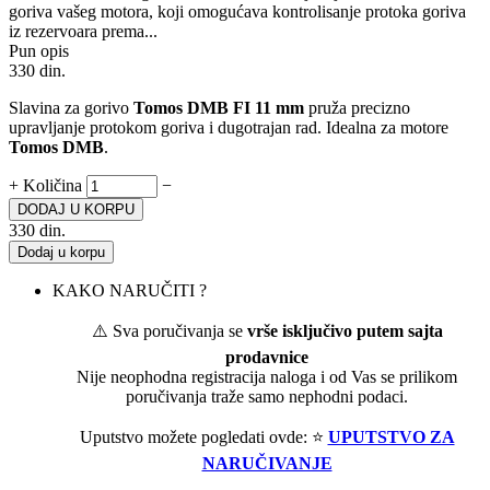
goriva vašeg motora, koji omogućava kontrolisanje protoka goriva
iz rezervoara prema...
Pun opis
330
din.
Slavina za gorivo
Tomos DMB FI 11 mm
pruža precizno
upravljanje protokom goriva i dugotrajan rad. Idealna za motore
Tomos DMB
.
+
Količina
−
DODAJ U KORPU
330
din.
Dodaj u korpu
KAKO NARUČITI ?
⚠️ Sva poručivanja se
vrše isključivo putem sajta
prodavnice
Nije neophodna registracija naloga i od Vas se prilikom
poručivanja traže samo nephodni podaci.
Uputstvo možete pogledati ovde: ⭐
UPUTSTVO ZA
NARUČIVANJE