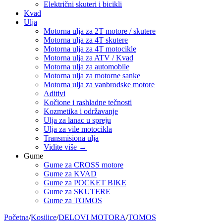
Električni skuteri i bicikli
Kvad
Ulja
Motorna ulja za 2T motore / skutere
Motorna ulja za 4T skutere
Motorna ulja za 4T motocikle
Motorna ulja za ATV / Kvad
Motorna ulja za automobile
Motorna ulja za motorne sanke
Motorna ulja za vanbrodske motore
Aditivi
Kočione i rashladne tečnosti
Kozmetika i održavanje
Ulja za lanac u spreju
Ulja za vile motocikla
Transmisiona ulja
Vidite više
→
Gume
Gume za CROSS motore
Gume za KVAD
Gume za POCKET BIKE
Gume za SKUTERE
Gume za TOMOS
Početna
/
Kosilice
/
DELOVI MOTORA
/
TOMOS