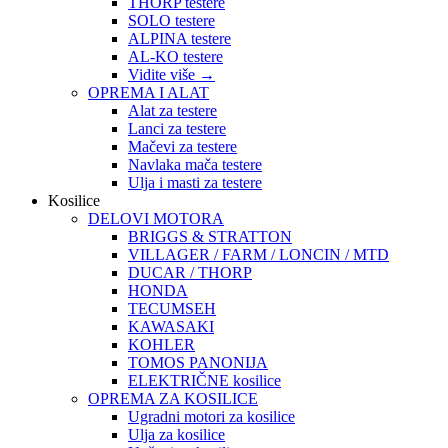
THORP testere
SOLO testere
ALPINA testere
AL-KO testere
Vidite više
→
OPREMA I ALAT
Alat za testere
Lanci za testere
Mačevi za testere
Navlaka mača testere
Ulja i masti za testere
Kosilice
DELOVI MOTORA
BRIGGS & STRATTON
VILLAGER / FARM / LONCIN / MTD
DUCAR / THORP
HONDA
TECUMSEH
KAWASAKI
KOHLER
TOMOS PANONIJA
ELEKTRIČNE kosilice
OPREMA ZA KOSILICE
Ugradni motori za kosilice
Ulja za kosilice