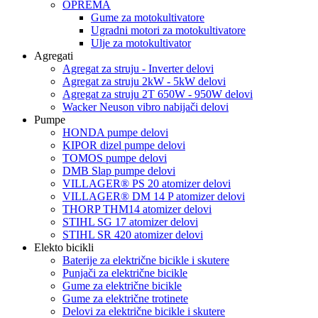
OPREMA
Gume za motokultivatore
Ugradni motori za motokultivatore
Ulje za motokultivator
Agregati
Agregat za struju - Inverter delovi
Agregat za struju 2kW - 5kW delovi
Agregat za struju 2T 650W - 950W delovi
Wacker Neuson vibro nabijači delovi
Pumpe
HONDA pumpe delovi
KIPOR dizel pumpe delovi
TOMOS pumpe delovi
DMB Slap pumpe delovi
VILLAGER® PS 20 atomizer delovi
VILLAGER® DM 14 P atomizer delovi
THORP THM14 atomizer delovi
STIHL SG 17 atomizer delovi
STIHL SR 420 atomizer delovi
Elekto bicikli
Baterije za električne bicikle i skutere
Punjači za električne bicikle
Gume za električne bicikle
Gume za električne trotinete
Delovi za električne bicikle i skutere