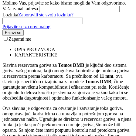
Molimo Vas, prijavite se kako bismo mogli da Vam odgovorimo.
Vaša e-mail adresa
Lozinka
Zaboravili ste svoju lozinku?
Prijavite se za novi nalog
Prijavi se
Zapamti me
OPIS PROIZVODA
KARAKTERISTIKE
Slavina rezervoara goriva za
Tomos DMB
je ključni deo sistema
goriva vašeg motora, koji omogućava kontrolisanje protoka goriva
iz rezervoara prema karburatoru. Sa prečnikom od
11 mm
, ova
slavina je specifično dizajnirana za modele
Tomos DMB
, čime
garantuje savršenu kompatibilnost i efikasnost pri radu. Korišćenje
originalnih delova kao što je slavina za gorivo je važno kako bi se
obezbedila dugotrajnost i optimalno funkcionisanje vašeg motora.
Ova slavina je odgovorna za otvaranje i zatvaranje toka goriva,
omogućavajući korisnicima da upravljaju potrošnjom goriva na
jednostavan način. Ugrađuje se direktno u rezervoar goriva, a njena
funkcija je da spreči prekomerno curenje goriva, što može biti
opasno. Sa njom ćete imati potpunu kontrolu nad protokom goriva,
što doprinosi sigurnosti i efikasnosti tokom rada vašeg Tomos