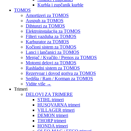
Kurbla i zupčanik kurble
TOMOS
Amortizeri za TOMOS
Auspuh za TOMOS
Dihtunzi za TOMOS
Elektroinstalacija za TOMOS
Filteri vazduha za TOMOS
Karburator za TOMOS
Kočioni sistem za TOMOS
Lanci i lančanici za TOMOS
Menjač / Kvačilo / Prenos za TOMOS
Motorni delovi za TOMOS
Rashladni sistem za TOMOS
Rezervoar i dovod goriva za TOMOS
Sedišta / Ram / Korman za TOMOS
Vidite više
→
Trimeri
DELOVI ZA TRIMERE
STIHL trimeri
HUSQVARNA trimeri
VILLAGER trimeri
DEMON trimeri
THORP trimeri
HONDA trimeri