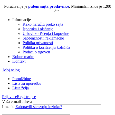
Poručivanje je
putem sajta prodavnice
.
Minimalan iznos je 1200
din.
Informacije
Kako naručiti preko sajta
Isporuka i plaćanje
Uslovi korišćenja i kupovine
Saobraznost i reklamacije
Politika privatnosti
Politika o korišćenju kolačića
Podaci o trgovcu
Robne marke
Kontakt
Moj nalog
Porudžbine
Lista za uporedbu
Lista želja
Prijavi se
Registruj se
Vaša e-mail adresa
Lozinka
Zaboravili ste svoju lozinku?