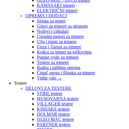
OLEO-MAC / EFCO trimeri
KAWASAKI trimeri
ELEKTRIČNI trimeri
OPREMA I DODACI
Struna za trimer
Glave za trimere sa strunom
Noževi i cirkulari
Ugradni motori za trimere
Ulja i masti za trimere
Freze i Tarupi za trimere
Kolica za trimer na točkovima
Pumpe vode za trimere
Testere za trimere
Radna i zaštitna oprema
Čistač snega i šljunka za trimere
Vidite više
→
Testere
DELOVI ZA TESTERE
STIHL testere
HUSQVARNA testere
VILLAGER testere
KINESKE testere
DOLMAR testere
OLEO MAC testere
PARTNER testere