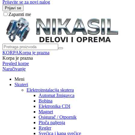
Prijavite se za novi nalog
Prijavi se
Zapamti me
KORPA
Korpa je prazna
Korpa je prazna
Pregled korpe
Naručivanje
Meni
Skuteri
Elektroinstalacija skutera
Automat žmigavca
Bobina
Elektronika CDI
Magnet
Osigurač / Otpornik
Ploča paljenja
Regler
Svećica i kapa svećice