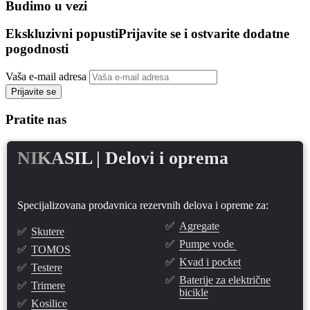
Budimo u vezi
Ekskluzivni popusti
Prijavite se i ostvarite dodatne
pogodnosti
Vaša e-mail adresa
Prijavite se
Pratite nas
NIKASIL
| Delovi i oprema
Specijalizovana prodavnica rezervnih delova i opreme za:
✅
Agregate
✅
Skutere
✅
Pumpe vode
✅
TOMOS
✅
Kvad i pocket
✅
Testere
✅
Baterije za električne
✅
Trimere
bicikle
✅
Kosilice